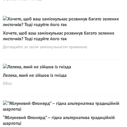
Хочете, щоб ваш заміокулькас розвинув багато зелених
листочків? Тоді годуйте його так
Доглядайте за своїм заміокулькасом правильно
Лелека, який не зійшов із гнізда
Обоє
“Яблуневий Флонярд” – гідна альтернатива традиційній
шарлотці