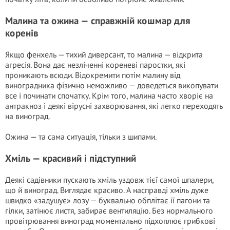
Малина та ожина — справжній кошмар для
коренів
Якщо фенхель — тихий диверсант, то малина — відкрита
агресія. Вона дає незліченні кореневі паростки, які
проникають всюди. Відокремити потім малину від
виноградника фізично неможливо — доведеться викопувати
все і починати спочатку. Крім того, малина часто хворіє на
антракноз і деякі вірусні захворювання, які легко переходять
на виноград.
Ожина — та сама ситуація, тільки з шипами.
Хміль — красивий і підступний
Деякі садівники пускають хміль уздовж тієї самої шпалери,
що й виноград. Виглядає красиво. А насправді хміль дуже
швидко «задушує» лозу — буквально обплітає її пагони та
гілки, затінює листя, забирає вентиляцію. Без нормального
провітрювання виноград моментально підхоплює грибкові