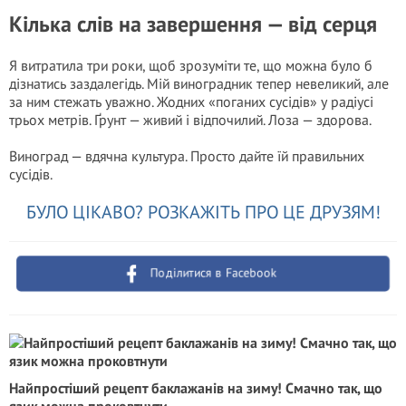
Кілька слів на завершення — від серця
Я витратила три роки, щоб зрозуміти те, що можна було б
дізнатись заздалегідь. Мій виноградник тепер невеликий, але
за ним стежать уважно. Жодних «поганих сусідів» у радіусі
трьох метрів. Ґрунт — живий і відпочилий. Лоза — здорова.
Виноград — вдячна культура. Просто дайте їй правильних
сусідів.
БУЛО ЦІКАВО? РОЗКАЖІТЬ ПРО ЦЕ ДРУЗЯМ!
Поділитися в Facebook
Найпростіший рецепт баклажанів на зиму! Смачно так, що