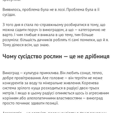
Виявилось, проблема була не в лозі. Проблема була в її
сусідах.
З того дня я стала по-справжньому розбиратися в тому, що
можна садити поруч із виноградом, а що — категорично не
варто. І чим глибше я вникала в цю тему, тим більше
розуміла: більшість дачників роблять ті самі помилки, що й я.
Тому ділюся всім, що знаю.
Чому сусідство рослин — це не дрібниця
Виноград — культура примхлива. Він любить сонце, тепло,
добре провітрювання. Але головне — він терпіти не може
конкурентів за воду та мінеральне живлення. Коренева
система зрілого куща розходиться в радіусі двох-трьох
метрів. І якщо в цьому радіусі опиняється щось із агресивним
корінням або алелопатичними властивостями — виноград
просто починає здавати позиції.