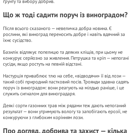
ґрунту та вибору добрив.
Що ж тоді садити поруч із виноградом?
Після всього сказаного — невеличка добра новина. Є
рослини, які виноград переносить добре і навіть вдячний за
їхнє сусідство.
Базилік відлякує попелицю та деяких кліщів, при цьому не
конкурує серйозно за живлення. Петрушка та кріп — непогані
сусіди, якщо ростуть на певній відстані.
Настурція приваблює тлю на себе, «відводячи» її від лози —
такий собі природний пастковий посів. Троянди здавна садять
поруч із виноградом: вони реагують на мілдью раніше, і це
служить сигналом для виноградаря.
Деякі сорти газонних трав між рядами теж дають непоганий
результат — вони утримують вологу та запобігають ерозії, не
конкуруючи з глибоким корінням лози.
Про догляд, добрива та захист — кілька