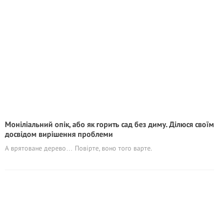
Моніліальний опік, або як горить сад без диму. Ділюся своїм
досвідом вирішення проблеми
А врятоване дерево… Повірте, воно того варте.