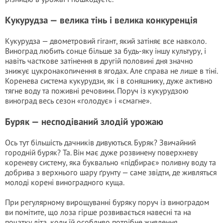
Кукурудза — велика тінь і велика конкуренція
Кукурудза — двометровий гігант, який затіняє все навколо.
Виноград любить сонце більше за будь-яку іншу культуру, і
навіть часткове затінення в другій половині дня значно
знижує цукронакопичення в ягодах. Але справа не лише в тіні.
Коренева система кукурудзи, як і в соняшнику, дуже активно
тягне воду та поживні речовини. Поруч із кукурудзою
виноград весь сезон «голодує» і «смагне».
Буряк — несподіваний злодій урожаю
Ось тут більшість дачників дивуються. Буряк? Звичайний
городній буряк? Та. Він має дуже розвинену поверхневу
кореневу систему, яка буквально «підбирає» поливну воду та
добрива з верхнього шару ґрунту — саме звідти, де живляться
молоді корені виноградного куща.
При регулярному вирощуванні буряку поруч із виноградом
ви помітите, що лоза гірше розвивається навесні та на
початку літа, коли їй особливо потрібне живлення.