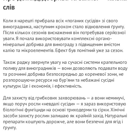
слів
Коли я нарешті прибрала всіх «поганих сусідів» зі свого
виноградника, наступним кроком стало відновлення ґрунту.
Після кількох сезонів виснаження він потребував серйозної
уваги. Я почала використовувати комплексні органо-
мінеральні добрива для винограду з підвищеним вмістом
калію та мікроелементів. Ефект був помітний уже за сезон.
Також раджу звернути увагу на сучасні системи крапельного
поливу для виноградників — вони дозволяють подавати воду
та розчинні добрива безпосередньо до кореневої зони, не
розпорошуючи ресурси на бур’яни та небажані сусідні
культури. Це і економія, і ефективність.
Для захисту від грибкових захворювань — а вони неминучі,
якщо поруч росли «невдалі сусіди» — я зараз використовую
біологічні фунгіциди на основі триходерми та сірки. Хімічні
засоби захисту рослин залишаю як крайній захід. Натуральні
препарати коштують дорожче, але вони безпечні для ягід і
ґрунту.