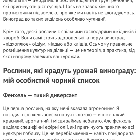
Алелопатія — це здатність рослин виділяти в ґрунт речовини,
які пригнічують ріст сусідів. Щось на зразок хімічного
протистояння під землею, про яке ми навіть не здогадуємось.
Виноград до таких виділень особливо чутливий.
Крім того, деякі рослини є спільними господарями шкідників і
хвороб. Вони самі стоять здоровенькі, а поруч виноград
«підхоплює» оїдіум, мілдью або кліщів. Ось чому правильне
розміщення культур на ділянці — це не теорія, а практика, від
якої напряму залежить ваш урожай.
Рослини, які крадуть урожай винограду:
мій особистий чорний список
Фенхель — тихий диверсант
Це перша рослина, на яку мені вказала агрономиня. Я
посадила фенхель зовсім поруч із лозою — він же такий
красивий, ароматний, і місця займає небагато. Але фенхель
виділяє специфічні ефірні олії, які пригнічують практично всі
культури поблизу. Це не перебільшення — навіть помідори та
перець страждають від його сусідства. А виноград —