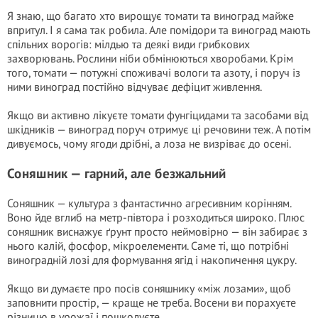
Я знаю, що багато хто вирощує томати та виноград майже
впритул. І я сама так робила. Але помідори та виноград мають
спільних ворогів: мілдью та деякі види грибкових
захворювань. Рослини ніби обмінюються хворобами. Крім
того, томати — потужні споживачі вологи та азоту, і поруч із
ними виноград постійно відчуває дефіцит живлення.
Якщо ви активно лікуєте томати фунгіцидами та засобами від
шкідників — виноград поруч отримує ці речовини теж. А потім
дивуємось, чому ягоди дрібні, а лоза не визріває до осені.
Соняшник — гарний, але безжальний
Соняшник — культура з фантастично агресивним корінням.
Воно йде вглиб на метр-півтора і розходиться широко. Плюс
соняшник виснажує ґрунт просто неймовірно — він забирає з
нього калій, фосфор, мікроелементи. Саме ті, що потрібні
виноградній лозі для формування ягід і накопичення цукру.
Якщо ви думаєте про посів соняшнику «між лозами», щоб
заповнити простір, — краще не треба. Восени ви порахуєте
різницю в урожаї і пошкодуєте.