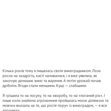
Кілька років тому я пишалась своїм виноградником. Лоза
росла на заздрість, кисті наливалися, і я вже уявляла, як
закочую домашнє вино та варення. А потім урожай почав
дрібніти. Ягоди стали меншими. Кущі — слабшими.
Я грішила то на посуху, то на хворобу, то на «поганий рік». І
лише коли знайома агрономиня пройшлась моєю ділянкою та
мовчки вказала на те, що росте поруч із виноградом, — я все
зрозуміла.