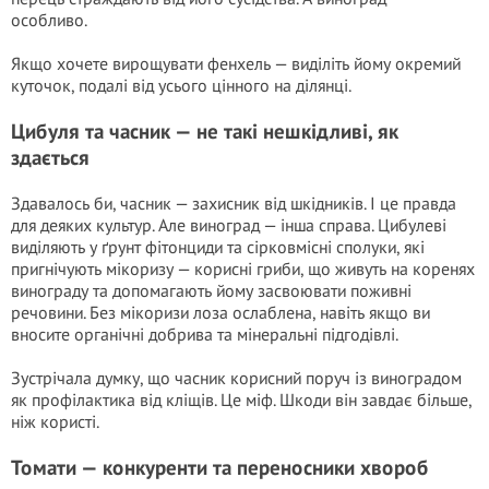
особливо.
Якщо хочете вирощувати фенхель — виділіть йому окремий
куточок, подалі від усього цінного на ділянці.
Цибуля та часник — не такі нешкідливі, як
здається
Здавалось би, часник — захисник від шкідників. І це правда
для деяких культур. Але виноград — інша справа. Цибулеві
виділяють у ґрунт фітонциди та сірковмісні сполуки, які
пригнічують мікоризу — корисні гриби, що живуть на коренях
винограду та допомагають йому засвоювати поживні
речовини. Без мікоризи лоза ослаблена, навіть якщо ви
вносите органічні добрива та мінеральні підгодівлі.
Зустрічала думку, що часник корисний поруч із виноградом
як профілактика від кліщів. Це міф. Шкоди він завдає більше,
ніж користі.
Томати — конкуренти та переносники хвороб