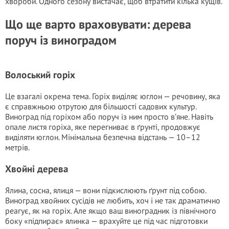
хвороби. Одного сезону вистачає, щоб втратити кілька кущів.
Що ще варто враховувати: дерева
поруч із виноградом
Волоський горіх
Це взагалі окрема тема. Горіх виділяє юглон — речовину, яка
є справжньою отрутою для більшості садових культур.
Виноград під горіхом або поруч із ним просто в’яне. Навіть
опале листя горіха, яке перегниває в ґрунті, продовжує
виділяти юглон. Мінімальна безпечна відстань — 10–12
метрів.
Хвойні дерева
Ялина, сосна, ялиця — вони підкислюють ґрунт під собою.
Виноград хвойних сусідів не любить, хоч і не так драматично
реагує, як на горіх. Але якщо ваш виноградник із північного
боку «підпирає» ялинка — врахуйте це під час підготовки