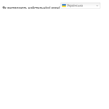
Українська
Як виглядають найстильніші кухні 2025 — 20 фото для
натхнення
Ідеї, які хочеться зберегти собі