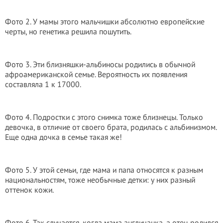
Фото 2. У мамы этого мальчишки абсолютно европейские
черты, но генетика решила пошутить.
Фото 3. Эти близняшки-альбиносы родились в обычной
афроамериканской семье. Вероятность их появления
составляла 1 к 17000.
Фото 4. Подростки с этого снимка тоже близнецы. Только
девочка, в отличие от своего брата, родилась с альбинизмом.
Еще одна дочка в семье такая же!
Фото 5. У этой семьи, где мама и папа относятся к разным
национальностям, тоже необычные детки: у них разный
оттенок кожи.
Фото 6. Так случается, когда мама англичанка, а отец родился