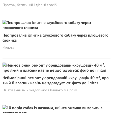
Простий, безпечний і дієвий спосіб
Пес провалив іспит на службового собаку через плюшевого
слоника
Милота
Неймовірний ремонт у орендованій «хрущовці» 40 м², про
який її власник навіть не здогадується: фото до і після
На втілення змін знадобилося близько пів року