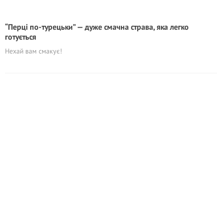
“Перці по-турецьки” — дуже смачна страва, яка легко
готується
Нехай вам смакує!