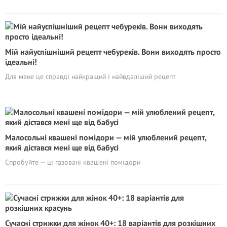
Мій найуспішніший рецепт чебуреків. Вони виходять просто
ідеальні!
Для мене це справді найкращий і найвдаліший рецепт
Малосольні квашені помідори — мій улюблений рецепт,
який дістався мені ще від бабусі
Спробуйте — ці газовані квашені помідори
Сучасні стрижки для жінок 40+: 18 варіантів для розкішних