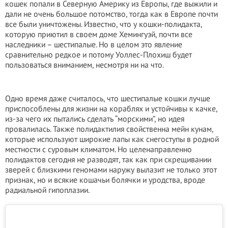
кошек попали в Северную Америку из Европы, где выжили и
дали не очень большое потомство, тогда как в Европе почти
все были уничтожены. Известно, что у кошки-полидакта,
которую приютил в своем доме Хемингуэй, почти все
наследники – шестипалые. Но в целом это явление
сравнительно редкое и потому Уоллес-Плохиш будет
пользоваться вниманием, несмотря ни на что.
Одно время даже считалось, что шестипалые кошки лучше
приспособлены для жизни на кораблях и устойчивы к качке,
из-за чего их пытались сделать “морскими”, но идея
провалилась. Также полидактилия свойственна мейн кунам,
которые используют широкие лапы как снегоступы в родной
местности с суровым климатом. Но целенаправленно
полидактов сегодня не разводят, так как при скрещивании
зверей с близкими геномами наружу вылазит не только этот
признак, но и всякие кошачьи болячки и уродства, вроде
радиальной гипоплазии.