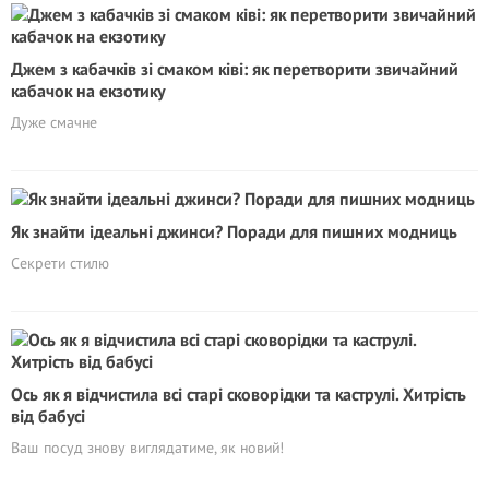
Джем з кабачків зі смаком ківі: як перетворити звичайний
кабачок на екзотику
Дуже смачне
Як знайти ідеальні джинси? Поради для пишних модниць
Секрети стилю
Ось як я відчистила всі старі сковорідки та каструлі. Хитрість
від бабусі
Ваш посуд знову виглядатиме, як новий!