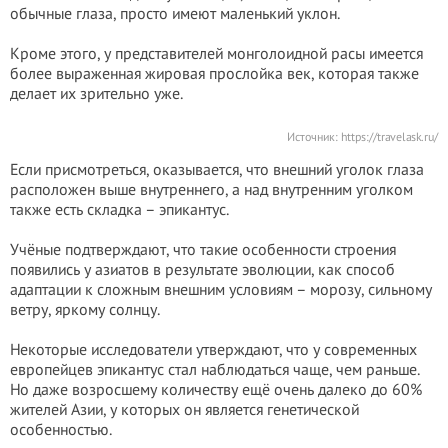
обычные глаза, просто имеют маленький уклон.
Кроме этого, у представителей монголоидной расы имеется
более выраженная жировая прослойка век, которая также
делает их зрительно уже.
Источник:
https://travelask.ru/
Если присмотреться, оказывается, что внешний уголок глаза
расположен выше внутреннего, а над внутренним уголком
также есть складка – эпикантус.
Учёные подтверждают, что такие особенности строения
появились у азиатов в результате эволюции, как способ
адаптации к сложным внешним условиям – морозу, сильному
ветру, яркому солнцу.
Некоторые исследователи утверждают, что у современных
европейцев эпикантус стал наблюдаться чаще, чем раньше.
Но даже возросшему количеству ещё очень далеко до 60%
жителей Азии, у которых он является генетической
особенностью.