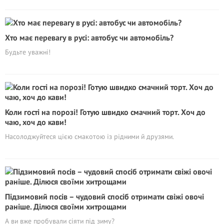
Хто має перевагу в русі: автобус чи автомобіль?
Будьте уважні!
Коли гості на порозі! Готую швидко смачний торт. Хоч до
чаю, хоч до кави!
Насолоджуйтеся цією смакотою із рідними й друзями.
Підзимовий посів – чудовий спосіб отримати свіжі овочі
раніше. Ділюся своїми хитрощами
А ви вже пробували сіяти під зиму?