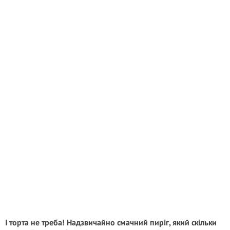
І торта не треба! Надзвичайно смачний пиріг, який скільки