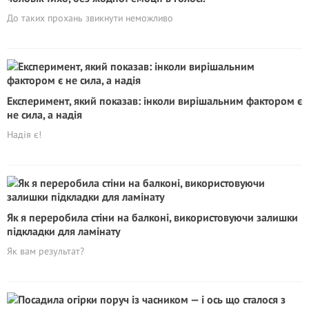
До таких прохань звикнути неможливо
Експеримент, який показав: інколи вирішальним фактором є
не сила, а надія
Надія є!
Як я переробила стіни на балконі, використовуючи залишки
підкладки для ламінату
Як вам результат?