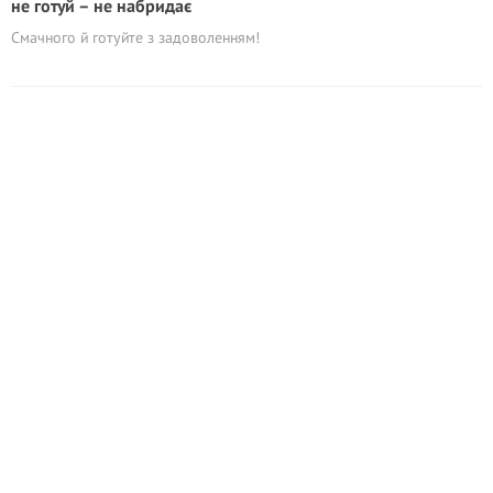
не готуй – не набридає
Смачного й готуйте з задоволенням!