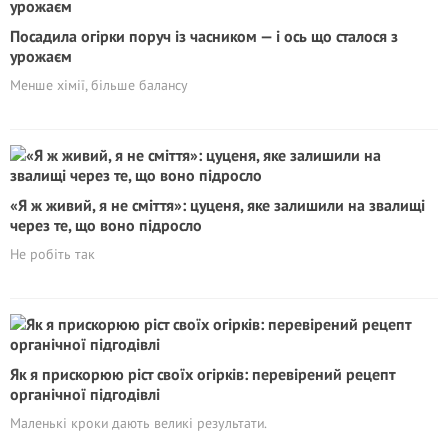
Посадила огірки поруч із часником — і ось що сталося з
урожаєм
Менше хімії, більше балансу
«Я ж живий, я не сміття»: цуценя, яке залишили на звалищі
через те, що воно підросло
Не робіть так
Як я прискорюю ріст своїх огірків: перевірений рецепт
органічної підгодівлі
Маленькі кроки дають великі результати.