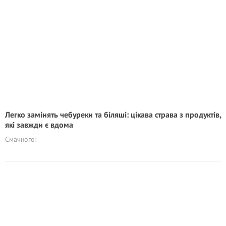
Легко замінять чебуреки та біляші: цікава страва з продуктів,
які завжди є вдома
Смачного!