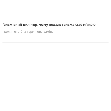
Гальмівний циліндр: чому педаль гальма стає м’якою
І коли потрібна термінова заміна