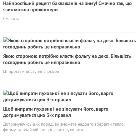
Найпростіший рецепт баклажанів на зиму! Смачно так, що
язик можна проковтнути
Смакота
Якою стороною потрібно класти фольгу на деко. Більшість
господинь робить це неправильно
Ці прості й доступні способи
Щоб випрати пуховик і не зіпсувати його, варто
дотримуватися цих 3-х правил
Дотримуючись цих порад, ви зможете надовго зберегти тепло,
форму та охайний вигляд свого пуховика.