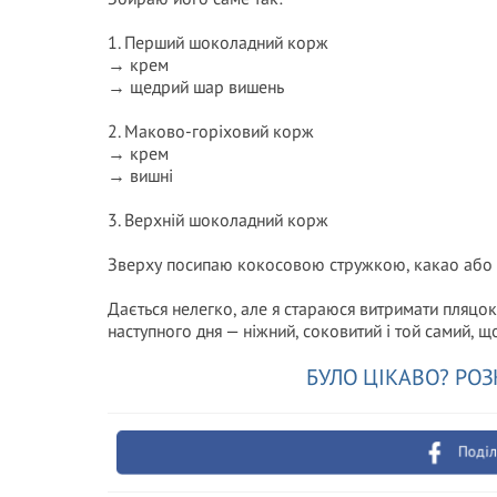
1. Перший шоколадний корж
→ крем
→ щедрий шар вишень
2. Маково-горіховий корж
→ крем
→ вишні
3. Верхній шоколадний корж
Зверху посипаю кокосовою стружкою, какао або 
Дається нелегко, але я стараюся витримати пляцок
наступного дня — ніжний, соковитий і той самий, що
БУЛО ЦІКАВО? РОЗ
Поділ