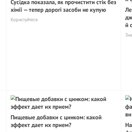
Сусідка показала, як прочистити стік без
хімії — тепер дорогі засоби не купую
Ле
дж
Користуйтеся
й 
Зна
Пищевые добавки с цинком: какой
эффект дает их прием?
На