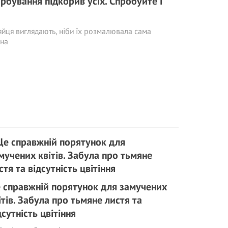
рбування підкорив усіх. Спробуйте і
яйця виглядають, ніби їх розмалювала сама
сна
 справжній порятунок для замучених
ітів. Забула про тьмяне листя та
дсутність цвітіння