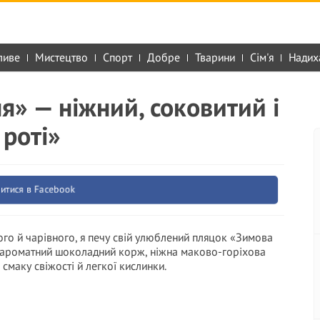
ливе
Мистецтво
Спорт
Добре
Тварини
Сім'я
Надих
» — ніжний, соковитий і
 роті»
итися в Facebook
го й чарівного, я печу свій улюблений пляцок «Зимова
: ароматний шоколадний корж, ніжна маково-горіхова
 смаку свіжості й легкої кислинки.