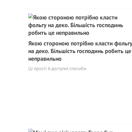
Якою стороною потрібно класти фольг
на деко. Більшість господинь робить це
неправильно
Ці прості й доступні способи