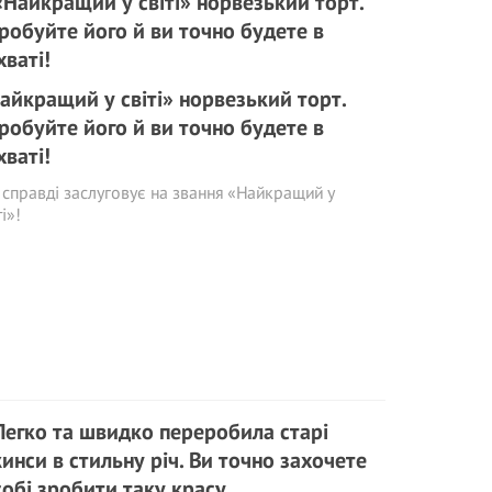
айкращий у світі» норвезький торт.
робуйте його й ви точно будете в
хваті!
 справді заслуговує на звання «Найкращий у
ті»!