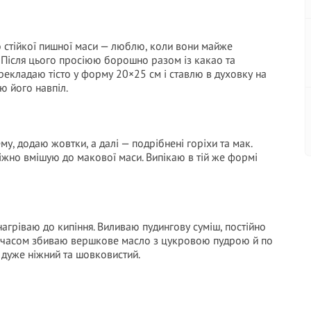
о стійкої пишної маси — люблю, коли вони майже
 Після цього просіюю борошно разом із какао та
рекладаю тісто у форму 20×25 см і ставлю в духовку на
ю його навпіл.
му, додаю жовтки, а далі — подрібнені горіхи та мак.
 ніжно вмішую до макової маси. Випікаю в тій же формі
агріваю до кипіння. Виливаю пудингову суміш, постійно
им часом збиваю вершкове масло з цукровою пудрою й по
 дуже ніжний та шовковистий.