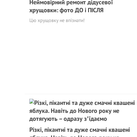
Неймовірний ремонт дідусевої
хрущовки: фото ДО і ПІСЛЯ
Цю хрущовку не впізнати!
Різкі, пікантні та дуже смачні квашені