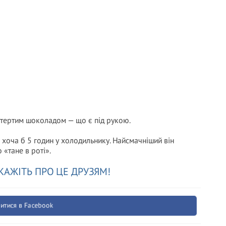
тертим шоколадом — що є під рукою.
 хоча б 5 годин у холодильнику. Найсмачніший він
 «тане в роті».
КАЖІТЬ ПРО ЦЕ ДРУЗЯМ!
итися в Facebook