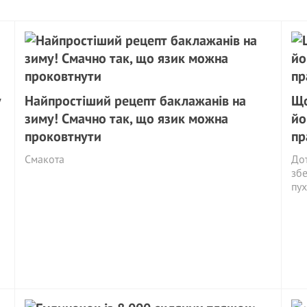
у
Найпростіший рецепт баклажанів на
Що
зиму! Смачно так, що язик можна
йо
проковтнути
пр
Смакота
Дот
збе
пух