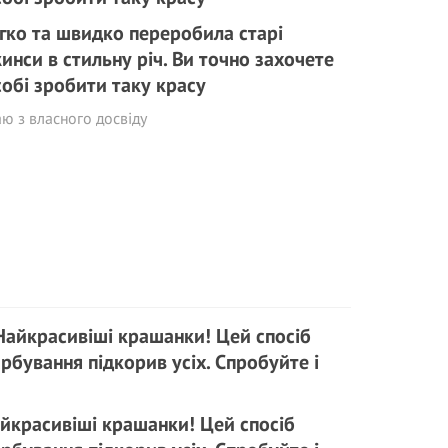
гко та швидко переробила старі
инси в стильну річ. Ви точно захочете
собі зробити таку красу
ю з власного досвіду
йкрасивіші крашанки! Цей спосіб