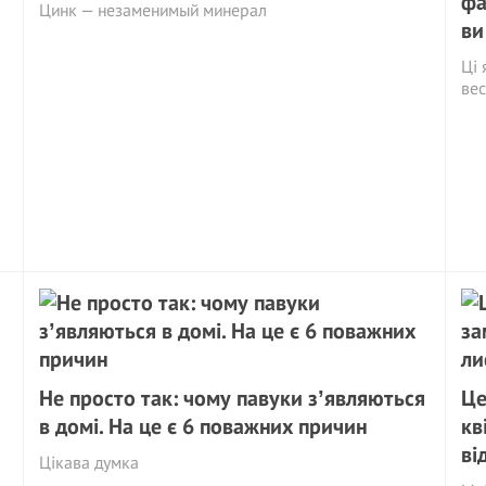
фа
Цинк — незаменимый минерал
ви
Ці 
ве
Не просто так: чому павуки зʼявляються
Це
в домі. На це є 6 поважних причин
кв
ві
Цікава думка