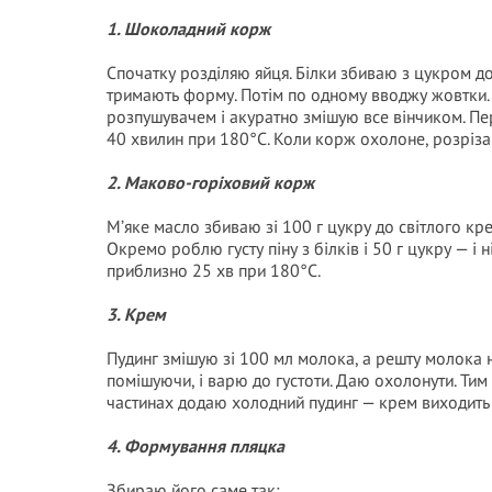
1. Шоколадний корж
Спочатку розділяю яйця. Білки збиваю з цукром д
тримають форму. Потім по одному вводжу жовтки.
розпушувачем і акуратно змішую все вінчиком. Пе
40 хвилин при 180°C. Коли корж охолоне, розріза
2. Маково-горіховий корж
М’яке масло збиваю зі 100 г цукру до світлого кре
Окремо роблю густу піну з білків і 50 г цукру — і
приблизно 25 хв при 180°C.
3. Крем
Пудинг змішую зі 100 мл молока, а решту молока н
помішуючи, і варю до густоти. Даю охолонути. Т
частинах додаю холодний пудинг — крем виходить
4. Формування пляцка
Збираю його саме так: