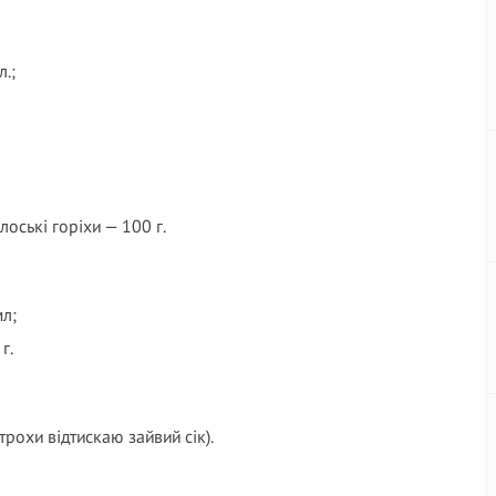
л.;
лоські горіхи — 100 г.
мл;
г.
трохи відтискаю зайвий сік).