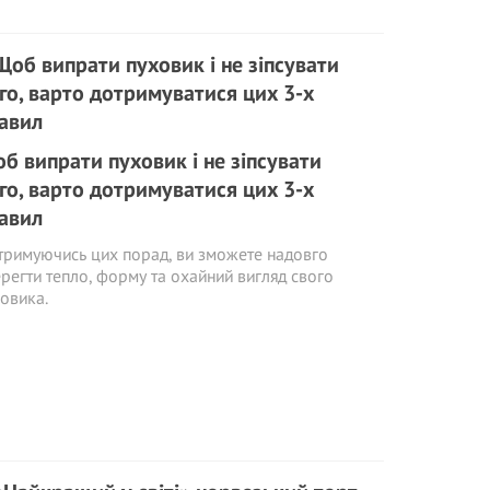
б випрати пуховик і не зіпсувати
го, варто дотримуватися цих 3-х
авил
римуючись цих порад, ви зможете надовго
регти тепло, форму та охайний вигляд свого
овика.