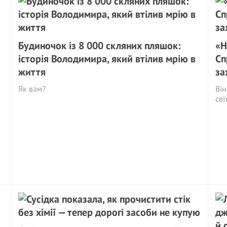
Будиночок із 8 000 скляних пляшок:
«Н
історія Володимира, який втілив мрію в
Сп
життя
за
Як вам?
Він
сві