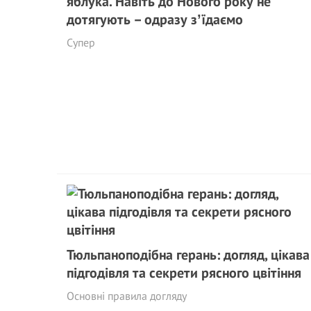
яблука. Навіть до Нового року не
дотягують – одразу зʼїдаємо
Супер
Тюльпаноподібна герань: догляд, цікава
підгодівля та секрети рясного цвітіння
Основні правила догляду