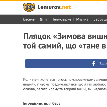
Веселе
Діти
Неймовірне
Музика
Зворуш
Пляцок «Зимова вишня
той самий, що «тане в
Поділ
Коли мені хочеться чогось по-справжньому зимово
вишня». У ньому поєднується все, що я так люблю
основа, багато крему та яскраві вишні, які надають
Інгредієнти, які я беру