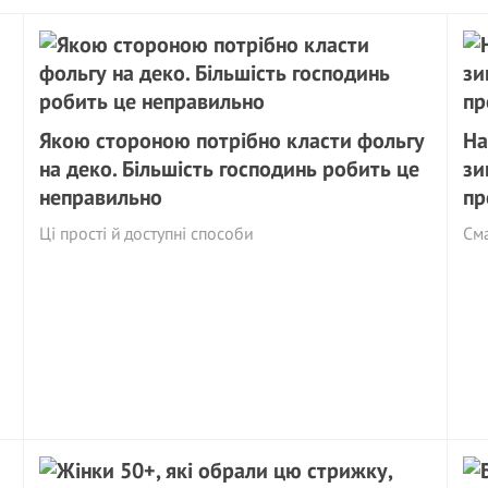
Якою стороною потрібно класти фольгу
На
на деко. Більшість господинь робить це
зи
неправильно
пр
Ці прості й доступні способи
См