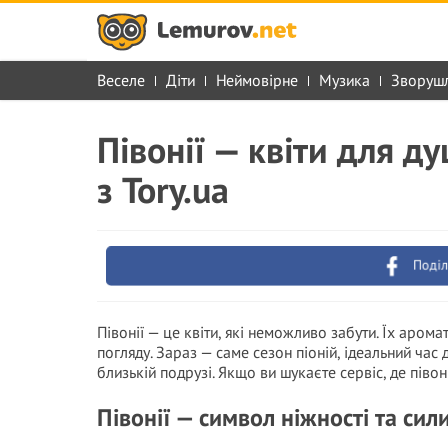
Веселе
Діти
Неймовірне
Музика
Зворуш
Півонії — квіти для д
з Tory.ua
Поділ
Півонії — це квіти, які неможливо забути. Їх аром
погляду. Зараз — саме сезон піоній, ідеальний час
близькій подрузі. Якщо ви шукаєте сервіс, де півоні
Півонії — символ ніжності та сил