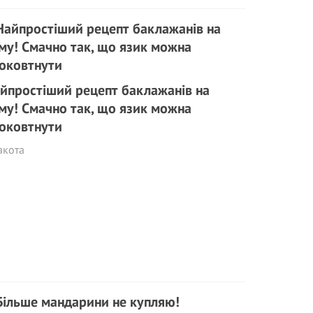
йпростіший рецепт баклажанів на
му! Смачно так, що язик можна
оковтнути
акота