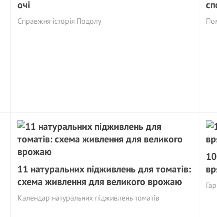
очі
сп
Cправжня історія Подолу
Пом
10
11 натуральних підживлень для томатів:
вр
схема живлення для великого врожаю
Гар
Календар натуральних підживлень томатів