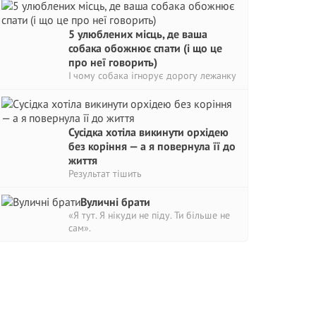
5 улюблених місць, де ваша
собака обожнює спати (і що це
про неї говорить)
І чому собака ігнорує дорогу лежанку
Сусідка хотіла викинути орхідею
без коріння — а я повернула її до
життя
Результат тішить
Вуличні брати
«Я тут. Я нікуди не піду. Ти більше не
сам».