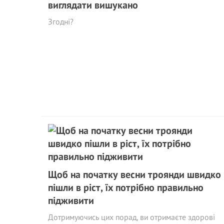
виглядати вишукано
Згодні?
Щоб на початку весни троянди швидко
пішли в ріст, їх потрібно правильно
підживити
Дотримуючись цих порад, ви отримаєте здорові