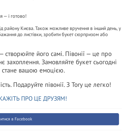
 — і готово!
ід району Києва. Також можливе вручення в інший день, у
бажання до листівки, зробити букет сюрпризом або
 створюйте його самі. Півонії — це про
жнє захоплення. Замовляйте букет сьогодні
ка стане вашою емоцією.
ість. Подаруйте півонії. З Tory це легко!
КАЖІТЬ ПРО ЦЕ ДРУЗЯМ!
итися в Facebook