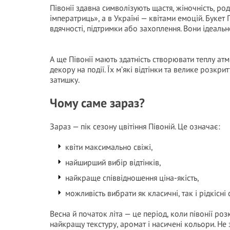
Півонії здавна символізують щастя, жіночність, ро
імператриць», а в Україні — квітами емоцій. Букет
вдячності, підтримки або захоплення. Вони ідеальн
А ще Півонії мають здатність створювати теплу атмо
декору на події. Їх м’які відтінки та велике розк
затишку.
Чому саме зараз?
Зараз — пік сезону цвітіння Півоній. Це означає:
квіти максимально свіжі,
найширший вибір відтінків,
найкраще співвідношення ціна-якість,
можливість вибрати як класичні, так і рідкісні 
Весна й початок літа — це період, коли півонії роз
найкращу текстуру, аромат і насичені кольори. Не 