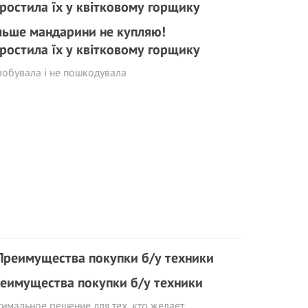
льше мандарини не купляю!
ростила їх у квітковому горщику
обувала і не пошкодувала
еимущества покупки б/у техники
имальное решение для тех, кто желает