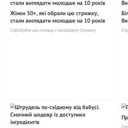
Жінки 50+, які обрали цю стрижку,
Бі
стали виглядати молодше на 10 років
Ви
Спробуйте цю стильну і молодіжну стрижку
Спр
Пр
Опт