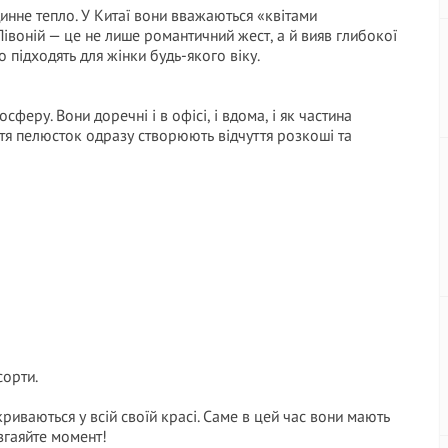
динне тепло. У Китаї вони вважаються «квітами
 Півоній — це не лише романтичний жест, а й вияв глибокої
о підходять для жінки будь-якого віку.
сферу. Вони доречні і в офісі, і вдома, і як частина
риття пелюсток одразу створюють відчуття розкоші та
сорти.
криваються у всій своїй красі. Саме в цей час вони мають
згаяйте момент!