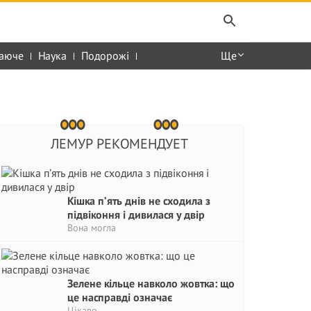
аюче
Наука
Подорожі
Ще
ЛЕМУР РЕКОМЕНДУЕТ
Кішка п’ять днів не сходила з
підвіконня і дивилася у двір
Вона могла
Зелене кільце навколо жовтка: що
це насправді означає
Цікаво