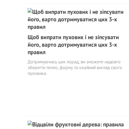
Щоб випрати пуховик і не зіпсувати
його, варто дотримуватися цих 3-х
правил
Дотримуючись цих порад, ви зможете надовго
зберегти тепло, форму та охайний вигляд свого
пуховика.