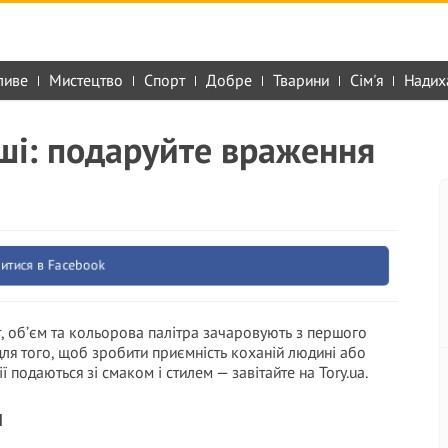
ливе
Мистецтво
Спорт
Добре
Тварини
Сім'я
Надих
уші: подаруйте враження
итися в Facebook
ат, об’єм та кольорова палітра зачаровують з першого
 для того, щоб зробити приємність коханій людині або
ї подаються зі смаком і стилем — завітайте на Tory.ua.
и