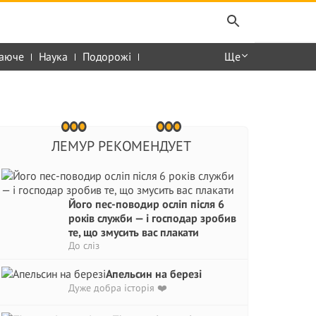
аюче
Наука
Подорожі
Ще
ЛЕМУР РЕКОМЕНДУЕТ
Його пес-поводир осліп після 6
років служби — і господар зробив
те, що змусить вас плакати
До сліз
Апельсин на березі
Дуже добра історія ❤️