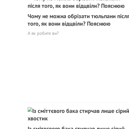
Чому не можна обрізати тюльпани післ
того, як вони відцвіли? Пояснюю
А як робите ви?
Із сміттєвого бака стирчав лише сірий