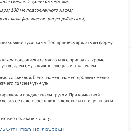
едняя свекла; 5 зубчиков чеснока;
хара; 100 мл подсолнечного масла;
рчик чили (количество регулируйте сами).
динаковыми кусочками. Постарайтесь придать им форму
бавляем подсолнечное масло и все приправы, кроме
м уксус, даем ему закипеть еще раз и отключаем.
ую со свеклой. В этот момент можно добавить мелко
те его совсем чуть-чуть.
 тарелкой и придавливаем грузом. При комнатной
сле это ее надо переставить в холодильник еще на одни
 можно подавать к столу.
КАЖІТЬ ПРО ЦЕ ДРУЗЯМ!