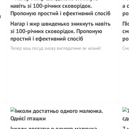
я
Нагар і жир швиденько зникнуть навіть
Пі
зі 100-річних сковорідок. Пропоную
см
простий і ефективний спосіб
ро
Тепер ваш посуд знову виглядатиме як новий!
См
Інколи достатньо одного малюнка.
7 