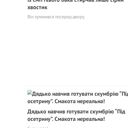
хвостик
Він зупинився посеред двору.
Дядько навчив готувати скумбрію “Під
осетрину”. Смакота нереальна!