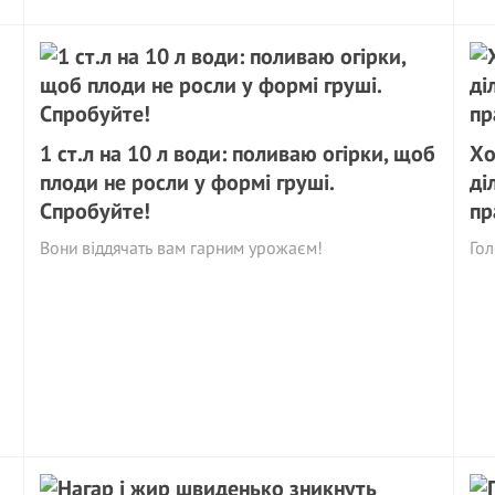
1 ст.л на 10 л води: поливаю огірки, щоб
Хо
плоди не росли у формі груші.
ді
Спробуйте!
пр
Вони віддячать вам гарним урожаєм!
Гол