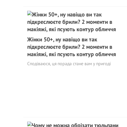
Жінки 50+, ну навіщо ви так
підкреслюєте брили? 2 моменти в
макіяжі, які псують контур обличчя
Сподіваюся, ця порада стане вам у пригоді