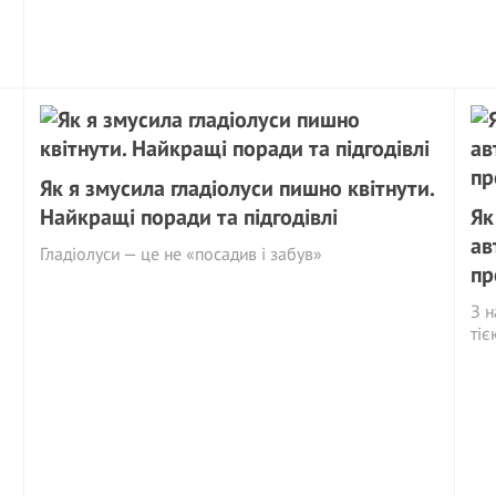
Як я змусила гладіолуси пишно квітнути.
Найкращі поради та підгодівлі
Як
ав
Гладіолуси — це не «посадив і забув»
пр
З н
ті