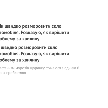
 швидко розморозити скло
томобіля. Розказую, як вирішити
облему за хвилину
астанням морозів щоранку стикаюся з однією й
єю ж проблемою