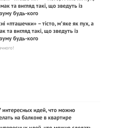
сні «пташечки» – тісто, мʼяке як пух, а
ак та вигляд такі, що зведyть із
зуму будь-кого
ачного!
интересных идей, что можно сделать