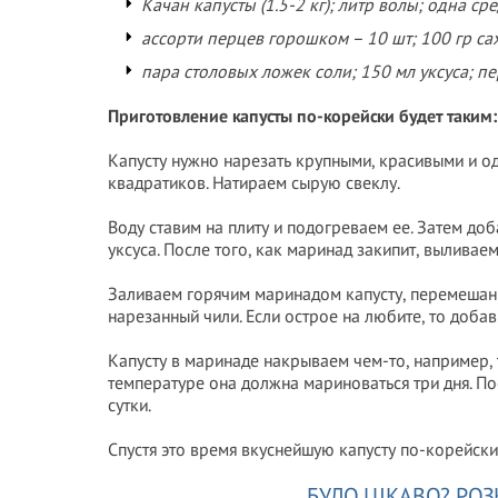
Качан капусты (1.5-2 кг); литр волы; одна ср
ассорти перцев горошком – 10 шт; 100 гр са
пара столовых ложек соли; 150 мл уксуса; пе
Приготовление капусты по-корейски будет таким:
Капусту нужно нарезать крупными, красивыми и о
квадратиков. Натираем сырую свеклу.
Воду ставим на плиту и подогреваем ее. Затем до
уксуса. После того, как маринад закипит, выливае
Заливаем горячим маринадом капусту, перемешанн
нарезанный чили. Если острое на любите, то добавь
Капусту в маринаде накрываем чем-то, например,
температуре она должна мариноваться три дня. По
сутки.
Спустя это время вкуснейшую капусту по-корейски
БУЛО ЦІКАВО? РОЗ