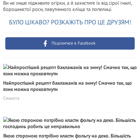
Ви не лише підживите огірки, а й захистите їх від сірої гнилі,
борошнистої роси, павутинного кліща та попелиці.
БУЛО ЦІКАВО? РОЗКАЖІТЬ ПРО ЦЕ ДРУЗЯМ!
Поділитися в Facebook
Найпростіший рецепт баклажанів на зиму! Смачно так, що
язик можна проковтнути
Смакота
Якою стороною потрібно класти фольгу на деко. Більшість