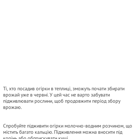
Ті, хто посадив огірки в теплиці, зможуть почати збирати
врожай уже в червні. У цей час не варто забувати
підживлювати рослини, щоб продовжити період збору
врожаю.
Спробуйте підживити огірки молочно-водним розчином, що
містить багато кальцію. Підживлення можна вносити під
корінь або обприскувати кущі.