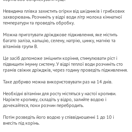
Невидима плівка захистить огірки від шкідників і грибкових
захворювань. Розчиніть у відрі води літр молока кімнатної
температури та проведіть обробку.
Можна приготувати дріжджове підживлення, яке містить
багато заліза, кальцію, селену, натрію, цинку, магнію та
вітамінів групи В.
Це засіб допоможе зміцнити коріння, стимулювати ріст і
підвищити імунну систему. У відрі теплої води розчиніть сто
грамів свіжих дріжджів, через годину проведіть підживлення.
Таке добриво можна використовувати раз на 14 днів.
Необхідні вітаміни для росту містяться у настої кропиви.
Наріжте кропиву, складіть у відро, залийте водою і
дочекайтеся, поки розчин перебродить.
Потім розведіть його водою у співвідношенні 1 до 10 і
внесіть під корінь.