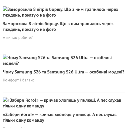
Заморозила 8 літрів борщу. Що з ним трапилось через
тиждень, показую на фото
А ви так робите?
Чому Samsung S26 та Samsung S26 Ultra — особливі моделі?
Комфорт і баланс
«Забери його!» — кричав хлопець у пилюці. А пес слухав
тільки одну команду