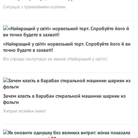
Cитуація з трамвайними коліями
«Найкращий у світі» норвезький торт. Спробуйте його й ви
точно будете в захваті!
Він справді заслуговує на звання «Найкращий у світі»!
Зачем класть в барабан стиральной машинки шарики из
фольги
Хитрые хозяйки знают