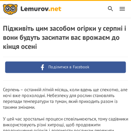
Підживіть цим засобом огірки у серпні і
вони будуть засипати вас врожаєм до
кінця осені
Поділитися в Facebook
Серпень – останній літній місяць, коли вдень ще спекотно, але
ночі вже прохолодні. Небезпеку для рослин становлять
перепади температури та туман, який приходить разом із
такими змінами.
У цей час зростальні процеси сповільнюються, тому садівники
використовують різні хитрощі, щоб продовжити
плодоношення огірків і допомогти рослинам пережити