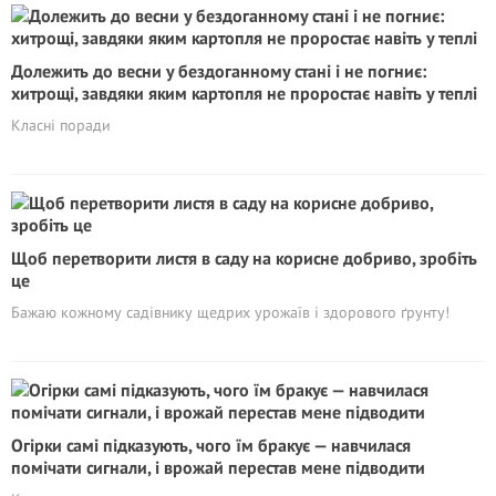
Долежить до весни у бездоганному стані і не погниє:
хитрощі, завдяки яким картопля не проростає навіть у теплі
Класні поради
Щоб перетворити листя в саду на корисне добриво, зробіть
це
Бажаю кожному садівнику щедрих урожаїв і здорового ґрунту!
Огірки самі підказують, чого їм бракує — навчилася
помічати сигнали, і врожай перестав мене підводити