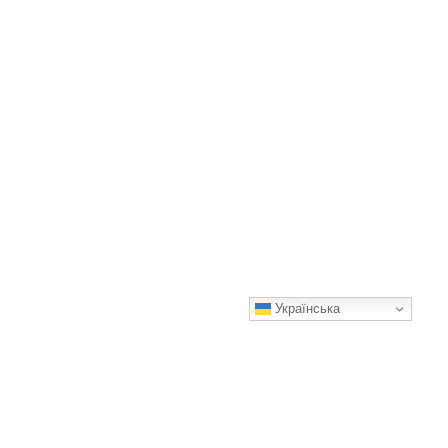
Українська
Зніміть і більше ніколи не вдягайте: 6 речей, яким не місце в
гардеробі жінок 50+
Гарні поради