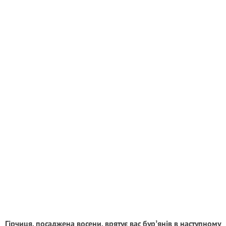
Гірчиця, посаджена восени, врятує вас бурʼянів в наступному