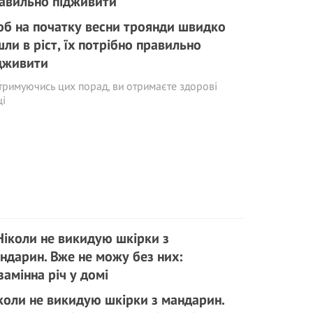
б на початку весни троянди швидко
шли в ріст, їх потрібно правильно
дживити
римуючись цих порад, ви отримаєте здорові
щі
коли не викидую шкірки з мандарин.