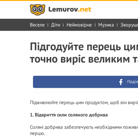
Веселе
Діти
Неймовірне
Музика
Зворуш
Підгодуйте перець ци
точно виріс великим 
Поділ
Підживлюйте перець цим продуктом, щоб він виріс в
1. Відкриття сили соляного добрива
Соляні добрива забезпечують необхідними поживн
перцю.