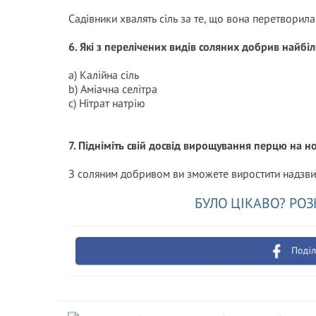
Садівники хвалять сіль за те, що вона перетворила
6. Які з перелічених видів соляних добрив найб
a) Калійна сіль
b) Аміачна селітра
c) Нітрат натрію
7. Підніміть свій досвід вирощування перцю на н
З соляним добривом ви зможете виростити надзвича
БУЛО ЦІКАВО? РОЗ
Поділ