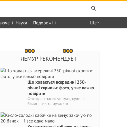
аюче
Наука
Подорожі
Ще
ЛЕМУР РЕКОМЕНДУЕТ
Що ховається всередині 250-
річної скрипки: фото, у яке важко
повірити
Фотограф заглянув туди, куди не
бачить навіть музикант
Кисло-солодкі кабачки на зиму: