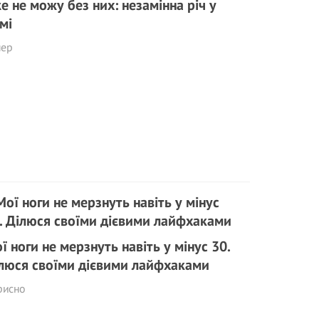
е не можу без них: незамінна річ у
мі
пер
ї ноги не мерзнуть навіть у мінус 30.
люся своїми дієвими лайфхаками
рисно