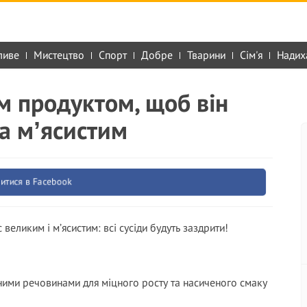
ливе
Мистецтво
Спорт
Добре
Тварини
Сім'я
Надих
м продуктом, щоб він
та мʼясистим
итися в Facebook
еликим і м’ясистим: всі сусіди будуть заздрити!
ими речовинами для міцного росту та насиченого смаку