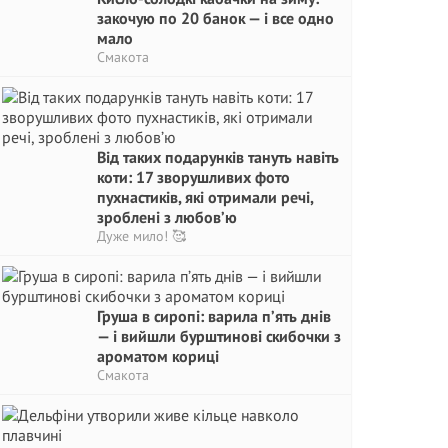
закочую по 20 банок — і все одно
мало
Смакота
Від таких подарунків тануть навіть
коти: 17 зворушливих фото
пухнастиків, які отримали речі,
зроблені з любов’ю
Дуже мило! 🥰
Груша в сиропі: варила п’ять днів
— і вийшли бурштинові скибочки з
ароматом кориці
Смакота