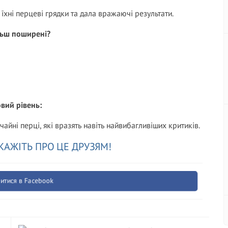
 їхні перцеві грядки та дала вражаючі результати.
ільш поширені?
овий рівень:
йні перці, які вразять навіть найвибагливіших критиків.
КАЖІТЬ ПРО ЦЕ ДРУЗЯМ!
итися в Facebook