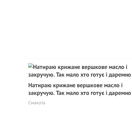
Натираю крижане вершкове масло і
закручую. Так мало хто готує і даремно
Смакота