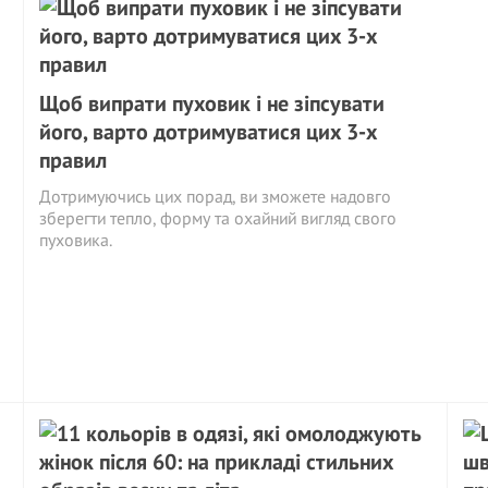
Щоб випрати пуховик і не зіпсувати
його, варто дотримуватися цих 3-х
правил
Дотримуючись цих порад, ви зможете надовго
зберегти тепло, форму та охайний вигляд свого
пуховика.