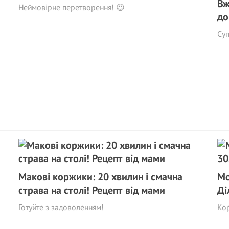
Вж
Неймовірне перетворення! 😍
до
Су
Макові коржики: 20 хвилин і смачна
Мо
страва на столі! Рецепт від мами
Ді
Готуйте з задоволенням!
Ко