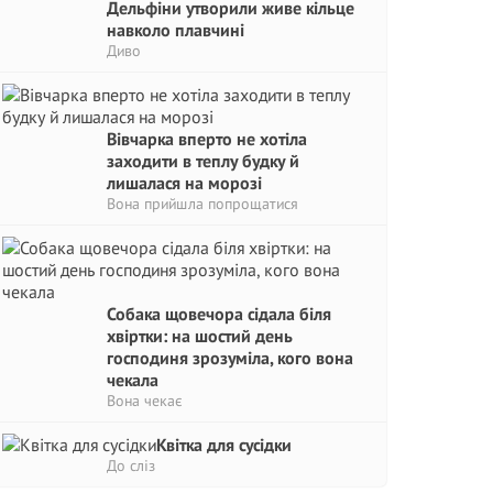
Дельфіни утворили живе кільце
навколо плавчині
Диво
Вівчарка вперто не хотіла
заходити в теплу будку й
лишалася на морозі
Вона прийшла попрощатися
Собака щовечора сідала біля
хвіртки: на шостий день
господиня зрозуміла, кого вона
чекала
Вона чекає
Квітка для сусідки
До сліз