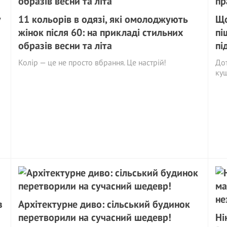
у
11 кольорів в одязі, які омолоджують
Що
жінок після 60: на прикладі стильних
пі
образів весни та літа
пі
Колір — це не просто вбрання. Це настрій!
Дот
ку
з
Архітектурне диво: сільський будинок
перетворили на сучасний шедевр!
Ні