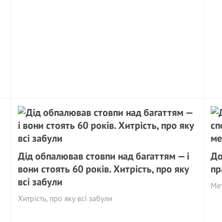
Дід обпалював стовпи над багаттям — і
До
вони стоять 60 років. Хитрість, про яку
пр
всі забули
Мет
Хитрість, про яку всі забули