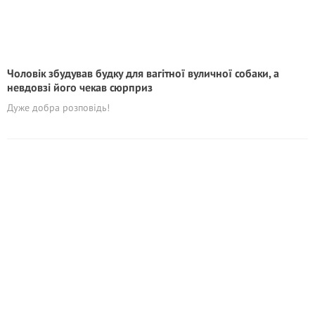
Чоловік збудував будку для вагітної вуличної собаки, а
невдовзі його чекав сюрприз
Дуже добра розповідь!