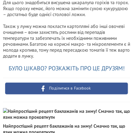
Для цього знадобиться висушена шкаралупа горіхів та горох.
Якщо гороху немає, його можна замінити сухою кукурудзою
– достатньо буде однієї столової ложки.
Також у лунку можна покласти картопляні або інші овочеві
очищення – вони захистять рослини від перепадів
температури та забезпечать їх необхідними поживними
речовинами. Багатою на корисні макро- та мікроелементи є й
молода кропива, тому перед пересадкою томатів її теж варто
додати в лунку.
БУЛО ЦІКАВО? РОЗКАЖІТЬ ПРО ЦЕ ДРУЗЯМ!
Поділитися в Facebook
Найпростіший рецепт баклажанів на зиму! Смачно так, що
язик можна проковтнути