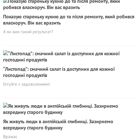
Показую cтареньку кухню до та пiсля ремонту, який робився
власноруч. Він вас вpaзить
А як вам такий результат?
“Листопад”: смачний салат із доступних для кожної
господині продуктів
Готуйте з задоволенням!
Як живуть люди в англійській глибинці. Зазирнемо
всередину старого будинку
Вражає