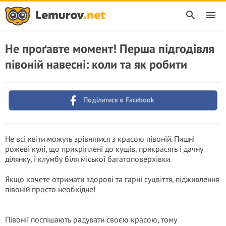
Не проґавте момент! Перша підгодівля
півоній навесні: коли та як робити
Поділитися в Facebook
Не всі квіти можуть зрівнятися з красою півоній. Пишні
рожеві кулі, що прикріплені до кущів, прикрасять і дачну
ділянку, і клумбу біля міської багатоповерхівки.
Якщо хочете отримати здорові та гарні суцвіття, підживлення
півоній просто необхідне!
Півонії поспішають радувати своєю красою, тому