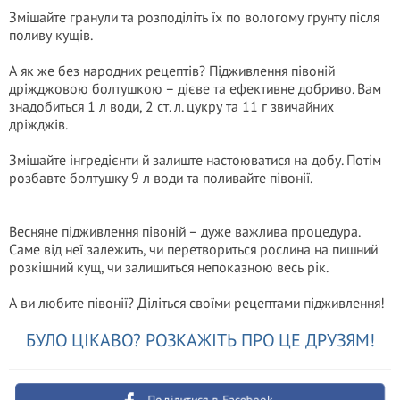
Змішайте гранули та розподіліть їх по вологому ґрунту після
поливу кущів.
А як же без народних рецептів? Підживлення півоній
дріжджовою болтушкою – дієве та ефективне добриво. Вам
знадобиться 1 л води, 2 ст. л. цукру та 11 г звичайних
дріжджів.
Змішайте інгредієнти й залиште настоюватися на добу. Потім
розбавте болтушку 9 л води та поливайте півонії.
Весняне підживлення півоній – дуже важлива процедура.
Саме від неї залежить, чи перетвориться рослина на пишний
розкішний кущ, чи залишиться непоказною весь рік.
А ви любите півонії? Діліться своїми рецептами підживлення!
БУЛО ЦІКАВО? РОЗКАЖІТЬ ПРО ЦЕ ДРУЗЯМ!