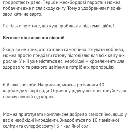
проростають рано. Перші ніжно-бордові паростки можна
побачити вже після сходу снігу. Тому з удобренням півоній
зволікати не варто.
Як тільки помітите, що кущ пробився з-під землі, дійте!
Весняне підживлення півоній
Якщо ви не з тих, хто готовий самостійно готувати добрива,
можна просто придбати готову підгодівлю для всіх квітучих
рослин. У ній уже містяться всі необхідні мікроелементи для
здорового та рясного цвітіння в потрібних пропорціях.
Є й інші способи. Наприклад, можна розчинити 40 г
карбаміду у відрі води. Отриману рідину використовуйте для
поливу півоній під корінь.
Можна приготувати комплексне добриво самостійно, якщо у
вас є необхідні інгредієнти. Знадобиться по 10 г аміачної
селітри та суперфосфату і 6 г калійної солі.