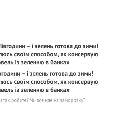
вгодини – і зелень готова до зими!
люсь своїм способом, як консервую
вель із зеленню в банках
и так робите? Чи все йде на заморозку?