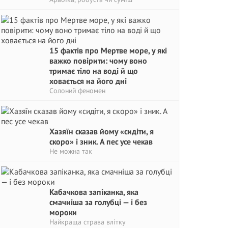
15 фактів про Мертве море, у які
важко повірити: чому воно
тримає тіло на воді й що
ховається на його дні
Солоний феномен
Хазяїн сказав йому «сидіти, я
скоро» і зник. А пес усе чекав
Не можна так
Кабачкова запіканка, яка
смачніша за голубці — і без
мороки
Найкраща страва влітку