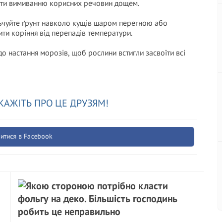
ігти вимиванню корисних речовин дощем.
льчуйте ґрунт навколо кущів шаром перегною або
ти коріння від перепадів температури.
до настання морозів, щоб рослини встигли засвоїти всі
КАЖІТЬ ПРО ЦЕ ДРУЗЯМ!
итися в Facebook