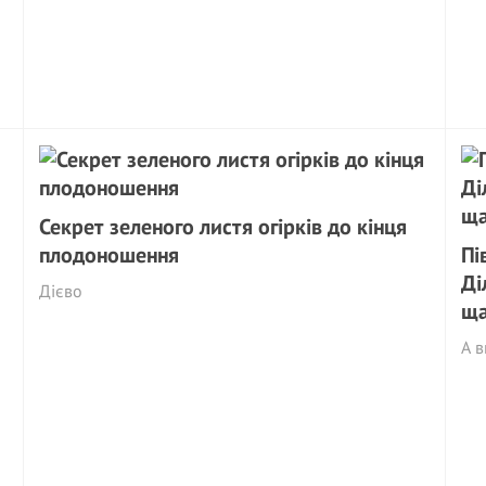
Секрет зеленого листя огірків до кінця
плодоношення
Пі
Ді
Дієво
ща
А в