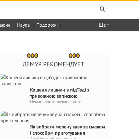
аюче
Наука
Подорожі
Ще
ЛЕМУР РЕКОМЕНДУЕТ
Кошеня лишили в під’їзді з
тривожною запискою
Немає нічого важливішого
Як вибрати мелену каву за смаком
і способом приготування
Арабіка, робуста чи суміш