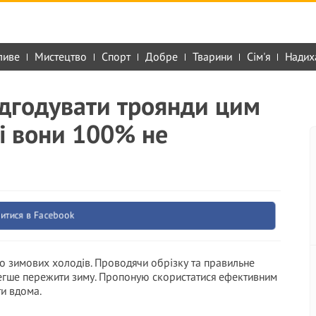
ливе
Мистецтво
Спорт
Добре
Тварини
Сім'я
Надих
ідгодувати троянди цим
ді вони 100% не
итися в Facebook
до зимових холодів. Проводячи обрізку та правильне
легше пережити зиму. Пропоную скористатися ефективним
и вдома.