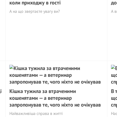
коли приходжу в гості
до
А на що звертаєте увагу ви?
А в
і
Кішка тужила за втраченими
В 
кошенятами — а ветеринар
що
запропонував те, чого ніхто не очікував
сп
Найважливіша справа в житті
На