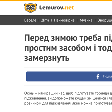
Веселе
Діти
Неймовірне
Музика
Зворуш
Перед зимою треба п
простим засобом і то
замерзнуть
Поділ
Осінь — найкращий час, щоб підготувати троянди 
підживлення, ви допоможете кущам зміцнитися і 
розчином для підживлення, який можна приготуват