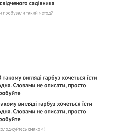
свідченого садівника
и пробували такий метод?
такому вигляді гарбуз хочеться їсти
дня. Словами не описати, просто
робуйте
солоджуйтесь смаком!