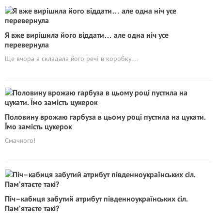
Я вже вирішила його віддати… але одна ніч усе
перевернула
Ще вчора я складала його речі в коробку…
Половину врожаю гарбуза в цьому році пустила на цукати.
Їмо замість цукерок
Смачного!
Піч–кабиця забутий атрибут південноукраїнських сіл.
Пам’ятаєте такі?