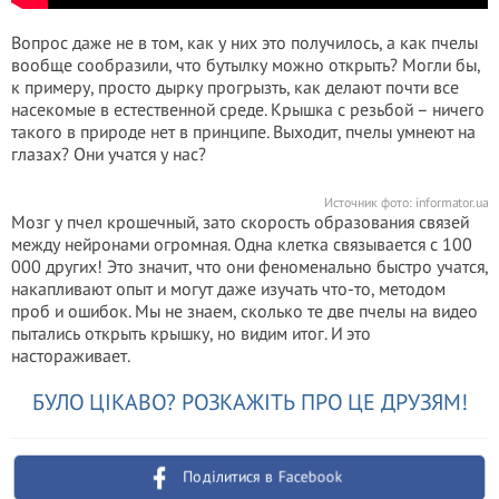
Вопрос даже не в том, как у них это получилось, а как пчелы
вообще сообразили, что бутылку можно открыть? Могли бы,
к примеру, просто дырку прогрызть, как делают почти все
насекомые в естественной среде. Крышка с резьбой – ничего
такого в природе нет в принципе. Выходит, пчелы умнеют на
глазах? Они учатся у нас?
Источник фото:
informator.ua
Мозг у пчел крошечный, зато скорость образования связей
между нейронами огромная. Одна клетка связывается с 100
000 других! Это значит, что они феноменально быстро учатся,
накапливают опыт и могут даже изучать что-то, методом
проб и ошибок. Мы не знаем, сколько те две пчелы на видео
пытались открыть крышку, но видим итог. И это
настораживает.
БУЛО ЦІКАВО? РОЗКАЖІТЬ ПРО ЦЕ ДРУЗЯМ!
Поділитися в Facebook