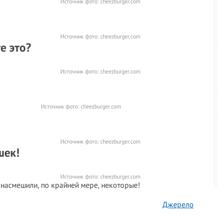
Источник фото:
cheezburger.com
Источник фото:
cheezburger.com
е это?
Источник фото:
cheezburger.com
Источник фото:
cheezburger.com
Источник фото:
cheezburger.com
шек!
Источник фото:
cheezburger.com
 насмешили, по крайней мере, некоторые!
Джерело