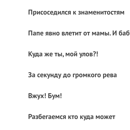
Присоседился к знаменитостям
Папе явно влетит от мамы. И ба
Куда же ты, мой улов?!
За секунду до громкого рева
Вжух! Бум!
Разбегаемся кто куда может