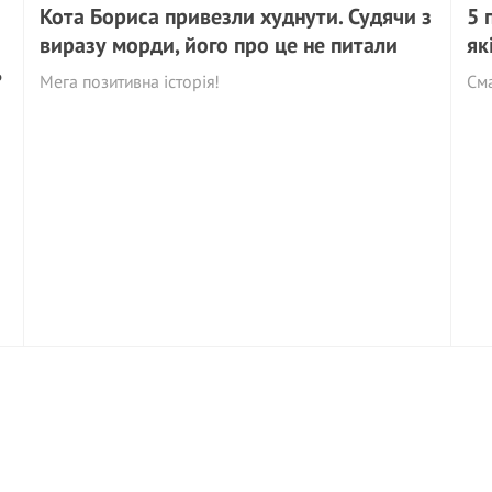
Кота Бориса привезли худнути. Судячи з
5 
виразу морди, його про це не питали
як
ь
Мега позитивна історія!
См