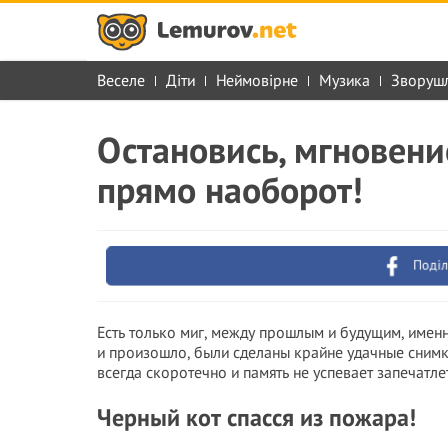
Веселе
Діти
Неймовірне
Музика
Зворуш
Остановись, мгновени
прямо наоборот!
Поділ
Есть только миг, между прошлым и будущим, именн
и произошло, были сделаны крайне удачные снимки
всегда скоротечно и память не успевает запечатлеть
Черный кот спасся из пожара!