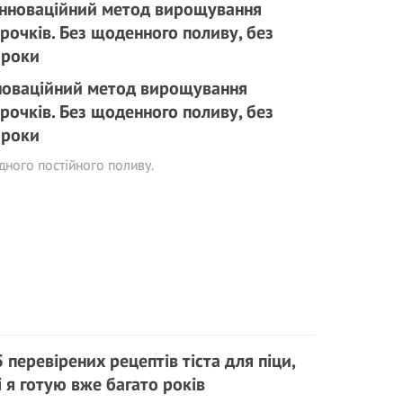
новаційний метод вирощування
ірочків. Без щоденного поливу, без
роки
ного постійного поливу.