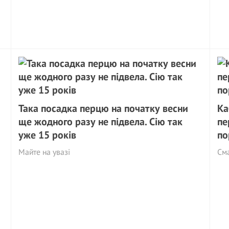
Така посадка перцю на початку весни
Ка
ще жодного разу не підвела. Сію так
пе
уже 15 років
по
Майте на увазі
См