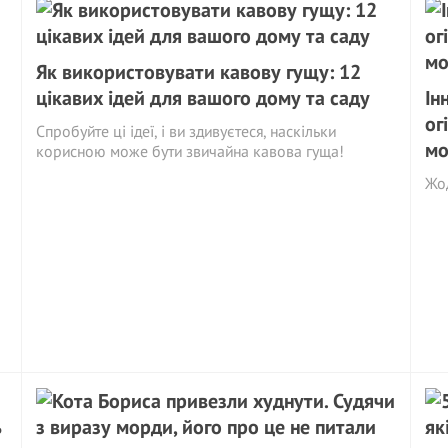
Як використовувати кавову гущу: 12
цікавих ідей для вашого дому та саду
Ін
ог
Спробуйте ці ідеї, і ви здивуєтеся, наскільки
мо
корисною може бути звичайна кавова гуща!
Жод