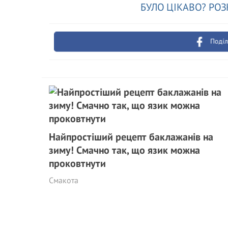
БУЛО ЦІКАВО? РОЗ
Поділ
Найпростіший рецепт баклажанів на
зиму! Смачно так, що язик можна
проковтнути
Смакота