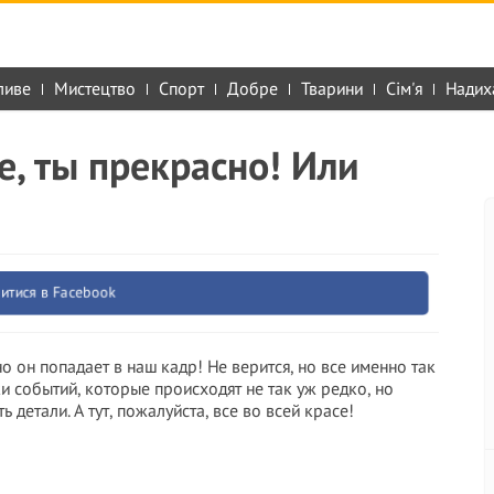
ливе
Мистецтво
Спорт
Добре
Тварини
Сім'я
Надих
е, ты прекрасно! Или
итися в Facebook
о он попадает в наш кадр! Не верится, но все именно так
 событий, которые происходят не так уж редко, но
 детали. А тут, пожалуйста, все во всей красе!