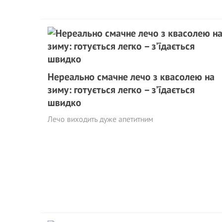
Нереально смачне лечо з квасолею на
зиму: готується легко – з’їдається
швидко
Лечо виходить дуже апетитним