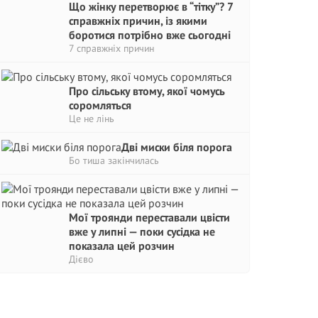
Що жінку перетворює в “тітку”? 7
справжніх причин, із якими
боротися потрібно вже сьогодні
7 справжніх причин
Про сільську втому, якої чомусь
соромляться
Це не лінь
Дві миски біля порога
Бо тиша закінчилась
Мої троянди переставали цвісти
вже у липні — поки сусідка не
показала цей розчин
Дієво