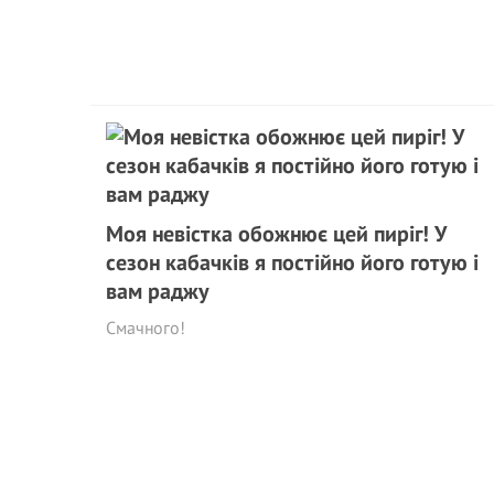
Моя невістка обожнює цей пиріг! У
сезон кабачків я постійно його готую і
вам раджу
Смачного!