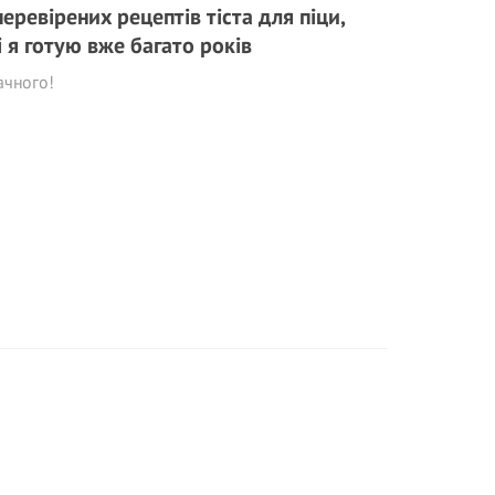
перевірених рецептів тіста для піци,
і я готую вже багато років
ачного!