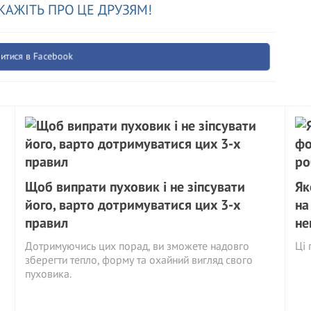
КАЖІТЬ ПРО ЦЕ ДРУЗЯМ!
итися в Facebook
Щоб випрати пуховик і не зіпсувати
Як
його, варто дотримуватися цих 3-х
на
правил
не
Дотримуючись цих порад, ви зможете надовго
Ці 
зберегти тепло, форму та охайний вигляд свого
пуховика.