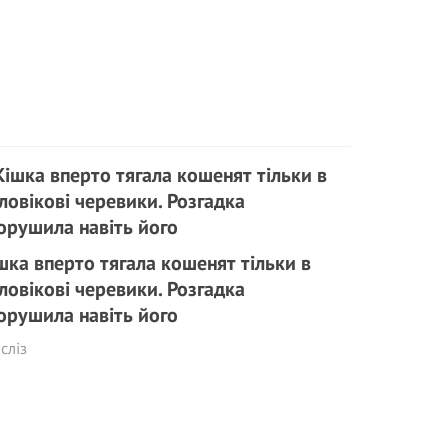
шка вперто тягала кошенят тільки в
ловікові черевики. Розгадка
орушила навіть його
сліз