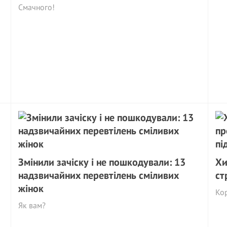
Смачного!
Змінили зачіску і не пошкодували: 13
Хи
надзвичайних перевтілень сміливих
ст
жінок
Ко
Як вам?