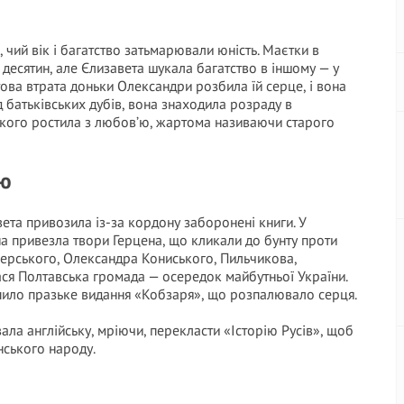
 чий вік і багатство затьмарювали юність. Маєтки в
 десятин, але Єлизавета шукала багатство в іншому — у
това втрата доньки Олександри розбила їй серце, і вона
ед батьківських дубів, вона знаходила розраду в
 якого ростила з любов’ю, жартома називаючи старого
ою
вета привозила із-за кордону заборонені книги. У
а привезла твори Герцена, що кликали до бунту проти
лозерського, Олександра Кониського, Пильчикова,
ся Полтавська громада — осередок майбутньої України.
пило празьке видання «Кобзаря», що розпалювало серця.
ла англійську, мріючи, перекласти «Історію Русів», щоб
їнського народу.