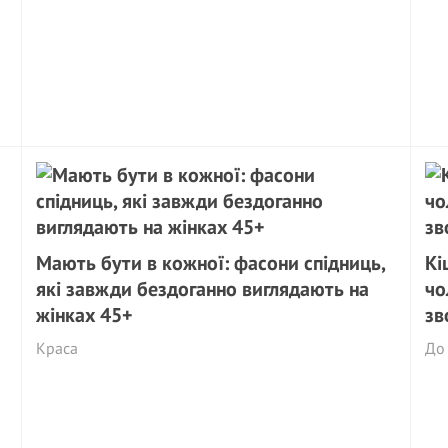
Мають бути в кожної: фасони спідниць,
Кі
які завжди бездоганно виглядають на
чо
жінках 45+
зв
Краса
До 