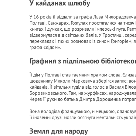
У кайданах шлюбу
У 16 років її віддали за графа Льва Милорадовича,
Полтаві, Санжарах, Гожулах простягалися на тисячі
книгах і думках, що розривали імперські пута. Рап
відвернулася від світських балів. У Тростянці, сер
перекладах і тихих розмовах із сином Григорієм,
графа «дідом».
Графиня з підпільною бібліотек
Її дім у Полтаві став таємним храмом слова. Єлиза
щоденнику Миколи Маркевича зберігся запис: вон
кайданів. Її вітальня гуділа від голосів Василя Бі
Боровиковського. Там, на журфіксах, народжувала
Через її руки до батька Дмитра Дорошенка потра
Вона володіла французькою, німецькою, опановува
її іноземні друзі могли осягнути ментальність укра
Земля для народу