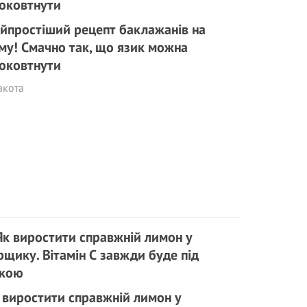
йпростіший рецепт баклажанів на
му! Смачно так, що язик можна
оковтнути
акота
 виростити справжній лимон у