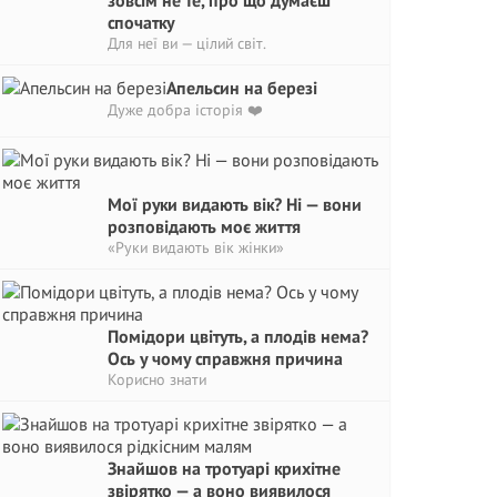
зовсім не те, про що думаєш
спочатку
Для неї ви — цілий світ.
Апельсин на березі
Дуже добра історія ❤️
Мої руки видають вік? Ні — вони
розповідають моє життя
«Руки видають вік жінки»
Помідори цвітуть, а плодів нема?
Ось у чому справжня причина
Корисно знати
Знайшов на тротуарі крихітне
звірятко — а воно виявилося