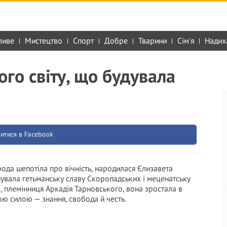
ливе
Мистецтво
Спорт
Добре
Тварини
Сім'я
Надих
го світу, що будувала
итися в Facebook
ода шепотіла про вічність, народилася Єлизавета
нувала гетьманську славу Скоропадських і меценатську
 племінниця Аркадія Тарновського, вона зростала в
ою силою — знання, свобода й честь.