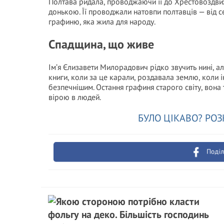
Полтава ридала, проводжаючи її до Хрестовоздвиж
донькою. Її проводжали натовпи полтавців — від с
графиню, яка жила для народу.
Спадщина, що живе
Ім’я Єлизавети Милорадович рідко звучить нині, ал
книги, коли за це карали, роздавала землю, коли і
безпечнішим. Остання графиня старого світу, вона т
вірою в людей.
БУЛО ЦІКАВО? РОЗ
Поділ