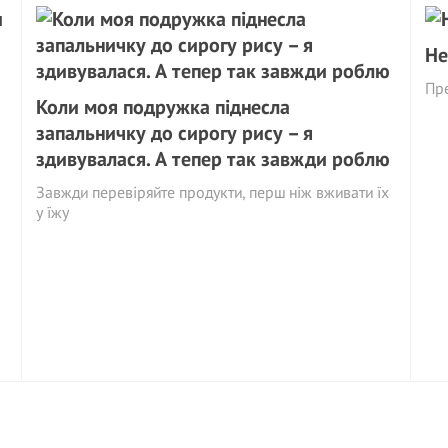
Не
Пр
Коли моя подружка піднесла
запальничку до сирогу рису – я
здивувалася. А тепер так завжди роблю
Завжди перевіряйте продукти, перш ніж вживати їх
у їжу