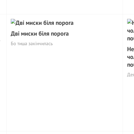
Дві миски біля порога
т
Бо тиша закінчилась
Не
чо
по
Дея