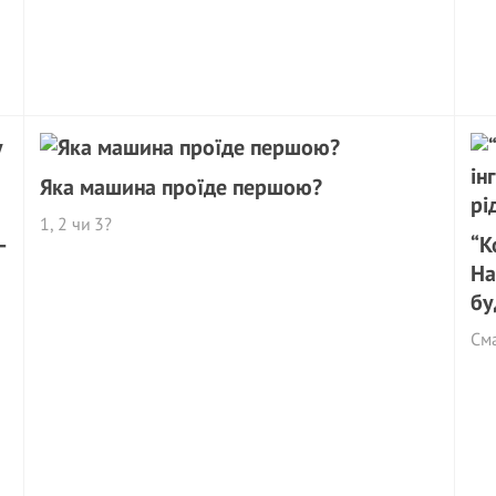
Яка машина проїде першою?
1, 2 чи 3?
—
“К
На
бу
См