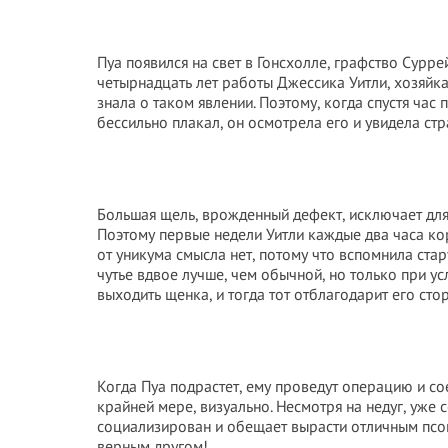
Пуа появился на свет в Гонсхолле, графство Сурр
четырнадцать лет работы Джессика Уитли, хозяйка
знала о таком явлении. Поэтому, когда спустя час
бессильно плакал, он осмотрела его и увидела ст
Большая щель, врожденный дефект, исключает для
Поэтому первые недели Уитли каждые два часа кор
от уникума смысла нет, потому что вспомнила стар
чутье вдвое лучше, чем обычной, но только при ус
выходить щенка, и тогда тот отблагодарит его ст
Когда Пуа подрастет, ему проведут операцию и сое
крайней мере, визуально. Несмотря на недуг, уже
социализирован и обещает вырасти отличным псом
верным другом!