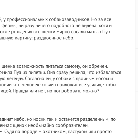
ей, у профессиональных собакозаводчиков. Но за все
 фермы, ни разу ничего подобного не видела, хотя и
 после рождения все щенки мирно сосали мать, а Пуа
рашную картину: раздвоенное небо.
 щенка возможность питаться самому, он обречен.
мила Пуа из пипетки. Она сразу решила, что избавляться
ую легенду. Согласно ей, у собаки с двойным носом и
ловии, что человек-хозяин приложит все усилия, чтобы
орицей. Правда или нет, но попробовать можно?
динят небо, но носик так и останется разделенным, по
 сейчас щенок необычайно сообразителен,
. Судя по породе – охотником, пастухом или просто