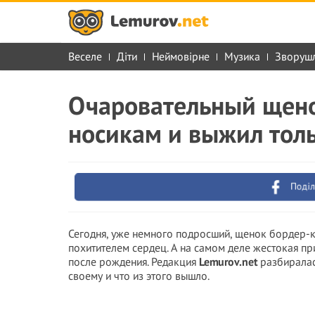
Веселе
Діти
Неймовірне
Музика
Зворуш
Очаровательный щено
носикам и выжил тол
Поділ
Сегодня, уже немного подросший, щенок бордер-к
похитителем сердец. А на самом деле жестокая пр
после рождения. Редакция
Lemurov.net
разбиралас
своему и что из этого вышло.