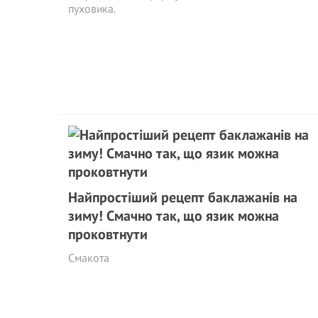
пуховика.
Найпростіший рецепт баклажанів на
зиму! Смачно так, що язик можна
проковтнути
Смакота