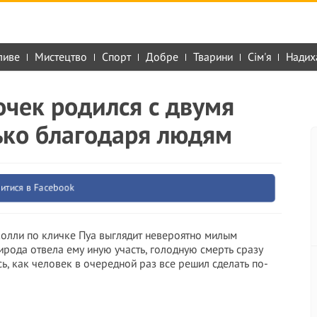
ливе
Мистецтво
Спорт
Добре
Тварини
Сім'я
Надих
чек родился с двумя
ько благодаря людям
итися в Facebook
олли по кличке Пуа выглядит невероятно милым
ирода отвела ему иную участь, голодную смеpть сразу
ь, как человек в очередной раз все решил сделать по-