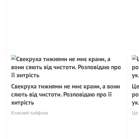
Свекруха тижнями не миє крани, а вони
Це
сяють від чистоти. Розповідаю про її
ро
хитрість
ук
Класний лайфхак
Це 