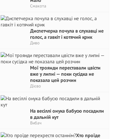
мало
Смакота
Диспетчерка почула в слухавці не
голос, а гавкіт і котячий крик
Диво
Мої троянди переставали цвісти
вже у липні — поки сусідка не
показала цей розчин
Дієво
На весіллі онука бабусю посадили
в дальній кут
Вибач
Хто проїде