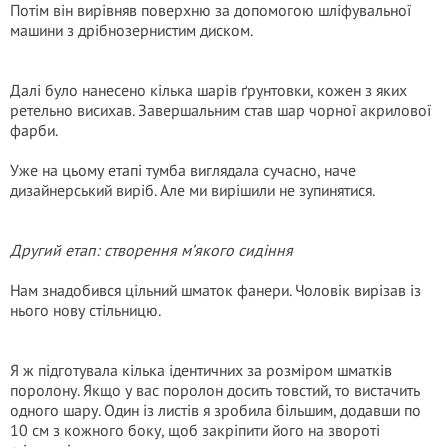
Потім він вирівняв поверхню за допомогою шліфувальної
машини з дрібнозернистим диском.
Далі було нанесено кілька шарів ґрунтовки, кожен з яких
ретельно висихав. Завершальним став шар чорної акрилової
фарби.
Уже на цьому етапі тумба виглядала сучасно, наче
дизайнерський виріб. Але ми вирішили не зупинятися.
Другий етап: створення м’якого сидіння
Нам знадобився цільний шматок фанери. Чоловік вирізав із
нього нову стільницю.
Я ж підготувала кілька ідентичних за розміром шматків
поролону. Якщо у вас поролон досить товстий, то вистачить
одного шару. Один із листів я зробила більшим, додавши по
10 см з кожного боку, щоб закріпити його на звороті