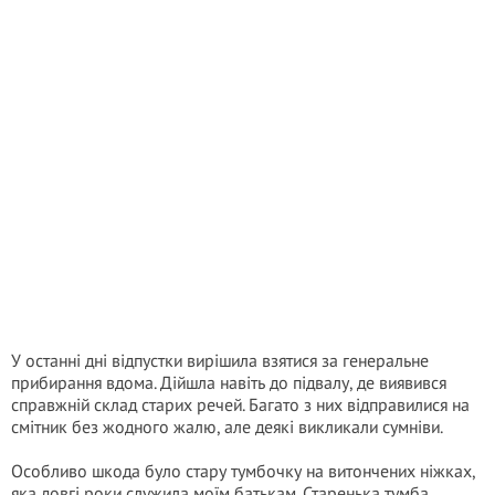
У останні дні відпустки вирішила взятися за генеральне
прибирання вдома. Дійшла навіть до підвалу, де виявився
справжній склад старих речей. Багато з них відправилися на
смітник без жодного жалю, але деякі викликали сумніви.
Особливо шкода було стару тумбочку на витончених ніжках,
яка довгі роки служила моїм батькам. Старенька тумба