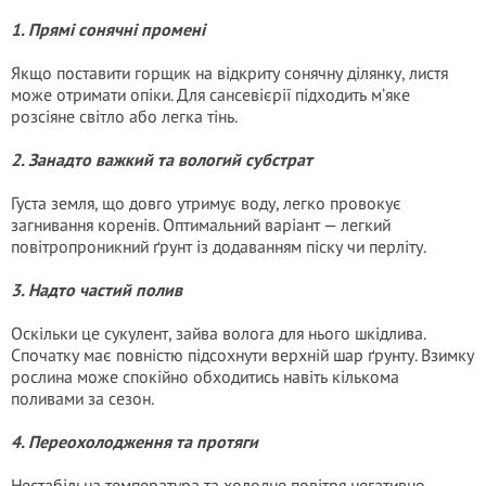
1. Прямі сонячні промені
Якщо поставити горщик на відкриту сонячну ділянку, листя
може отримати опіки. Для сансевієрії підходить м’яке
розсіяне світло або легка тінь.
2. Занадто важкий та вологий субстрат
Густа земля, що довго утримує воду, легко провокує
загнивання коренів. Оптимальний варіант — легкий
повітропроникний ґрунт із додаванням піску чи перліту.
3. Надто частий полив
Оскільки це сукулент, зайва волога для нього шкідлива.
Спочатку має повністю підсохнути верхній шар ґрунту. Взимку
рослина може спокійно обходитись навіть кількома
поливами за сезон.
4. Переохолодження та протяги
Нестабільна температура та холодне повітря негативно