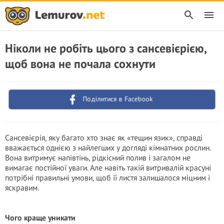
Ніколи не робіть цього з сансевієрією,
щоб вона не почала сохнути
Поділитися в Facebook
Сансевієрія, яку багато хто знає як «тещин язик», справді
вважається однією з найлегших у догляді кімнатних рослин.
Вона витримує напівтінь, рідкісний полив і загалом не
вимагає постійної уваги. Але навіть такій витривалій красуні
потрібні правильні умови, щоб її листя залишалося міцним і
яскравим.
Чого краще уникати