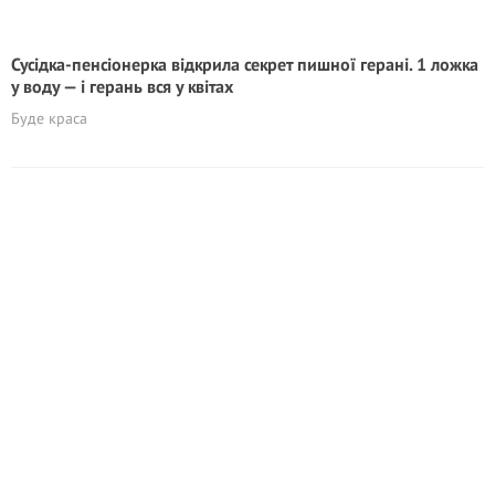
Сусідка-пенсіонерка відкрила секрет пишної герані. 1 ложка
у воду — і герань вся у квітах
Буде краса