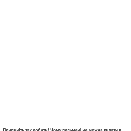
Припиніть так робити! Чому пельмені не можна кидати в