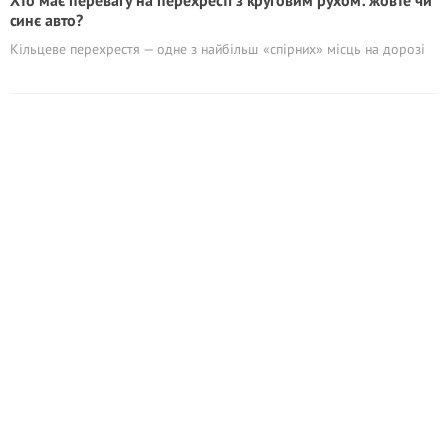
Хто має перевагу на перехресті з круговим рухом: жовте чи
синє авто?
Кільцеве перехрестя — одне з найбільш «спірних» місць на дорозі