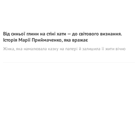
Від синьої глини на стіні хати — до світового визнання.
Історія Марії Приймаченко, яка вражає
Жінка, яка намалювала казку на папері й залишила її жити вічно