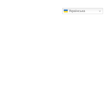
Українська
Як обрати валізу для різних типів подорожей: від
авіаперельотів до автотріпів
Зробіть вашу подорож комфортнішою від першої хвилини