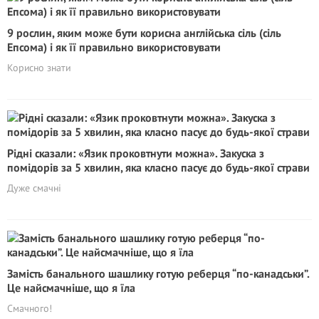
9 рослин, яким може бути корисна англійська сіль (сіль
Епсома) і як її правильно використовувати
Корисно знати
Рідні сказали: «Язик проковтнути можна». Закуска з
помідорів за 5 хвилин, яка класно пасує до будь-якої страви
Дуже смачні
Замість банального шашлику готую реберця “по-канадськи”.
Це найсмачніше, що я їла
Смачного!