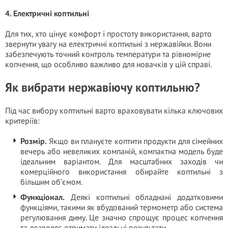
4. Електричні коптильні
Для тих, хто цінує комфорт і простоту використання, варто
звернути увагу на електричні коптильні з нержавійки. Вони
забезпечують точний контроль температури та рівномірне
копчення, що особливо важливо для новачків у цій справі.
Як вибрати нержавіючу коптильню?
Під час вибору коптильні варто враховувати кілька ключових
критеріїв:
Розмір.
Якщо ви плануєте коптити продукти для сімейних
вечерь або невеликих компаній, компактна модель буде
ідеальним варіантом. Для масштабних заходів чи
комерційного використання обирайте коптильні з
більшим об’ємом.
Функціонал.
Деякі коптильні обладнані додатковими
функціями, такими як вбудований термометр або система
регулювання диму. Це значно спрощує процес копчення
та дозволяє отримати ідеальні результати.