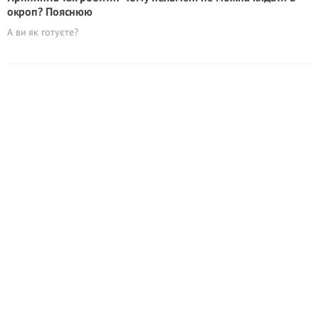
окроп? Пояснюю
А ви як готуєте?