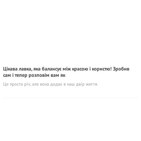
Цікава лавка, яка балансує між красою і користю! Зробив
сам і тепер розповім вам як
Це проста річ, але вона додає в наш двір життя.