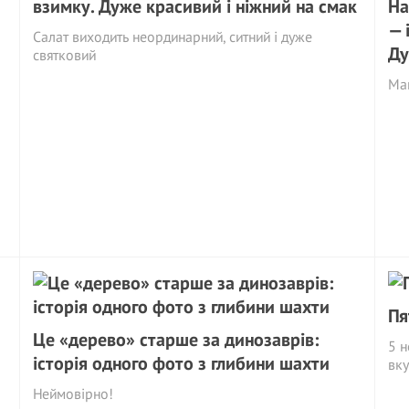
взимку. Дуже красивий і ніжний на смак
На
— 
Салат виходить неординарний, ситний і дуже
Ду
святковий
Май
Пя
Це «дерево» старше за динозаврів:
5 н
історія одного фото з глибини шахти
вку
Неймовірно!