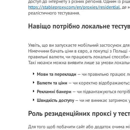
доступ до інтернету з різних регіонів. Одним із рі
https://stableproxy.com/en/proxies/residential
, де 
реалістичного тестування.
Навіщо потрібно локальне тесту
Уявіть, що ви запускаєте мобільний застосунок для
Німеччини бачать ціни в євро, а покупці з Польщі
правильні валюти, чи працюють локальні способи 
Такі нюанси можна виявити лише за умови локальн
Мови та переклади
— чи правильно працює ло
Валюти та ціни
— чи коректно відображаються
Рекламні банери
— чи підвантажуються потрібн
Швидкість доступу
— чи не виникає затримок у 
Роль резиденційних проксі у тес
Для того щоб побачити сайт або додаток очима мі