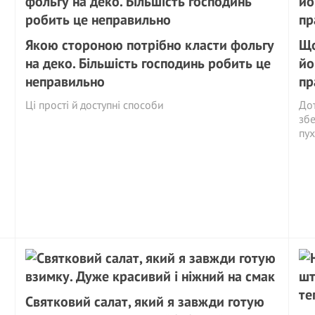
Якою стороною потрібно класти фольгу
Що
на деко. Більшість господинь робить це
йо
неправильно
пр
Ці прості й доступні способи
Дот
збе
пух
Святковий салат, який я завжди готую