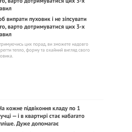
б випрати пуховик і не зіпсувати
го, варто дотримуватися цих 3-х
авил
римуючись цих порад, ви зможете надовго
регти тепло, форму та охайний вигляд свого
овика.