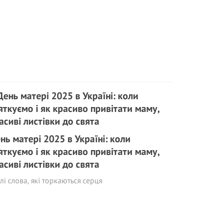
нь матері 2025 в Україні: коли
яткуємо і як красиво привітати маму,
асиві листівки до свята
лі слова, які торкаються серця