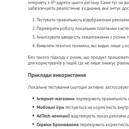
інтернету з IP-адреси цього регіону. Саме тут на 
забезпечують реалістичне з’єднання, яке імітує дост
Тестувати правильність відображення рекламн
Перевіряти роботу локальних платіжних систе
Аналізувати швидкість завантаження з різних т
Виявляти технічні помилки, які видно лише у к
Без такого підходу є ризик, що продукт працюват
для користувачів в іншій. Це не лише знижує рівень
Приклади використання
Локальне тестування сьогодні активно застосовуют
Інтернет-магазини
перевіряють правильність в
Мобільні ігри
тестуються на коректність внутр
AdTech-компанії
відстежують показ реклами д
Сервіси бронювання
перевіряють коректність