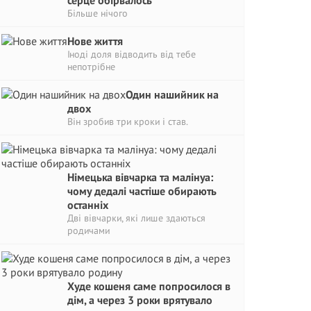
серце обірвалось
Більше нічого
Нове життя
Іноді доля відводить від тебе
непотрібне
Один нашийник на
двох
Він зробив три кроки і став.
Німецька вівчарка та малінуа:
чому дедалі частіше обирають
останніх
Дві вівчарки, які лише здаються
родичами
Худе кошеня саме попросилося в
дім, а через 3 роки врятувало