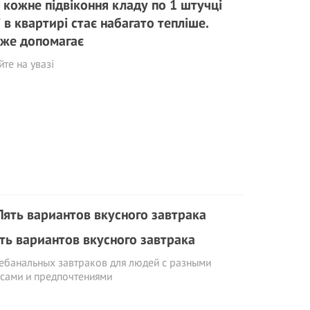
 кожне підвіконня кладу по 1 штучці
і в квартирі стає набагато тепліше.
же допомагає
те на увазі
ть вариантов вкусного завтрака
ебанальных завтраков для людей с разными
сами и предпочтениями