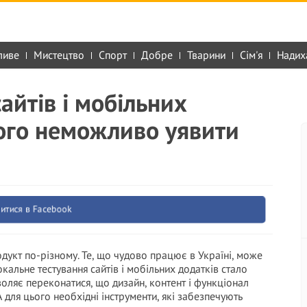
ливе
Мистецтво
Спорт
Добре
Тварини
Сім'я
Надих
айтів і мобільних
ього неможливо уявити
итися в Facebook
дукт по-різному. Те, що чудово працює в Україні, може
кальне тестування сайтів і мобільних додатків стало
оляє переконатися, що дизайн, контент і функціонал
 для цього необхідні інструменти, які забезпечують