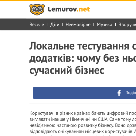
Веселе
Діти
Неймовірне
Музика
Зворуш
Локальне тестування с
додатків: чому без н
сучасний бізнес
Поділ
Користувачі в різних країнах бачать цифровий про
виглядати інакше у Німеччині чи США. Саме тому ло
невід’ємною частиною розвитку бізнесу. Воно дозв
відповідають очікуванням місцевих користувачів. А