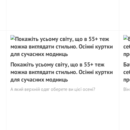
Покажіть усьому світу, що в 55+ теж
Ба
можна виглядати стильно. Осінні куртки
се
для сучасних модниць
пр
А який верхній одяг оберете ви цієї осені?
Він