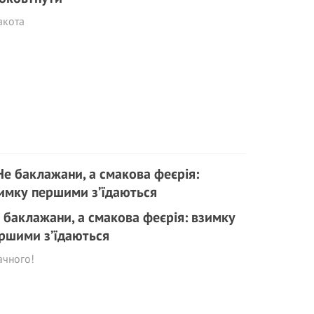
акота
 баклажани, а смакова феєрія: взимку
ршими з’їдаються
ачного!