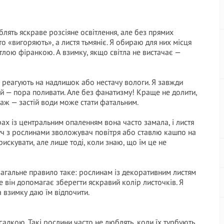
блять яскраве розсіяне освітлення, але без прямих
о «вигоряють», а листя тьмяніє. Я обираю для них місця
вітлою фіранкою. А взимку, якщо світла не вистачає —
о реагують на надлишок або нестачу вологи. Я завжди
 — пора поливати. Але без фанатизму! Краще не долити,
аж — застій води може стати фатальним.
рах із центральним опаленням вона часто замала, і листя
уч з рослинами зволожувач повітря або ставлю кашпо на
искувати, але лише тоді, коли знаю, що їм це не
загальне правило таке: рослинам із декоративним листям
е він допомагає зберегти яскравий колір листочків. Я
а взимку даю їм відпочити.
адкою. Такі рослини часто не люблять, коли їх турбують.