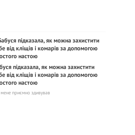
буся підказала, як можна захистити
бе від кліщів і комарів за допомогою
остого настою
 мене приємно здивував