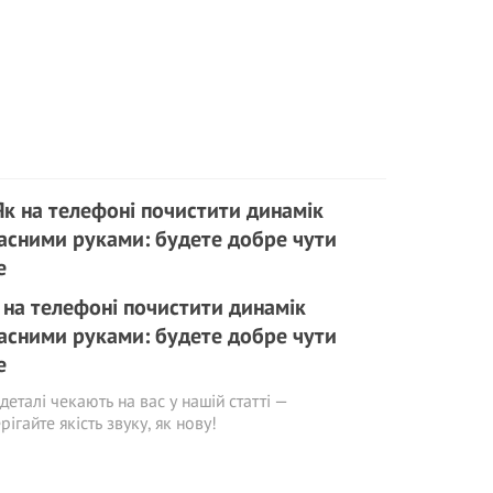
 на телефоні почистити динамік
асними руками: будете добре чути
е
 деталі чекають на вас у нашій статті —
рігайте якість звуку, як нову!