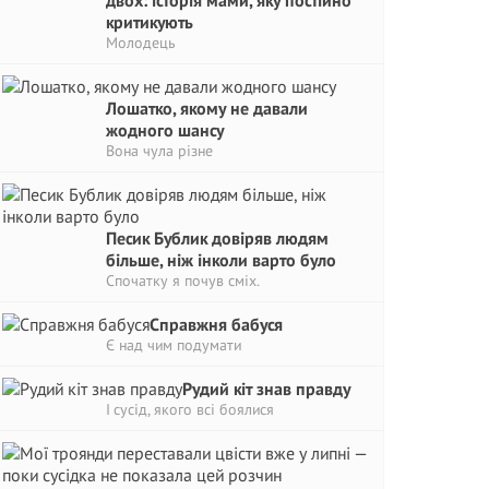
двох: історія мами, яку постійно
критикують
Молодець
Лошатко, якому не давали
жодного шансу
Вона чула різне
Песик Бублик довіряв людям
більше, ніж інколи варто було
Спочатку я почув сміх.
Справжня бабуся
Є над чим подумати
Рудий кіт знав правду
І сусід, якого всі боялися