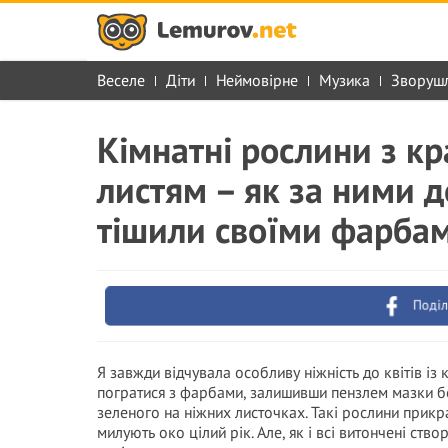
Веселе
Діти
Неймовірне
Музика
Зворуш
Кімнатні рослини з к
листям – як за ними 
тішили своїми фарба
Поділ
Я завжди відчувала особливу ніжність до квітів і
погратися з фарбами, залишивши пензлем мазки бо
зеленого на ніжних листочках. Такі рослини прикра
милують око цілий рік. Але, як і всі витончені ств