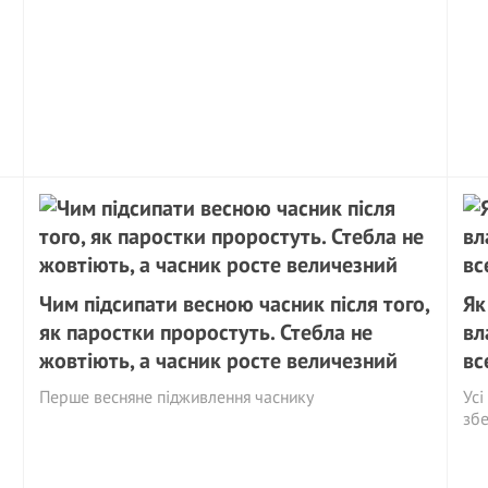
Чим підсипати весною часник після того,
Як
як паростки проростуть. Стебла не
вл
жовтіють, а часник росте величезний
вс
Перше весняне підживлення часнику
Усі
збе