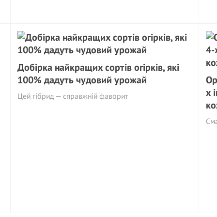
Добірка найкращих сортів огірків, які
100% дадуть чудовий урожай
Ор
х 
Цей гібрид — справжній фаворит
ко
См