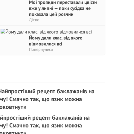
Мої троянди переставали цвісти
вже у липні — поки сусідка не
показала цей розчин
Дієво
Йому дали клас, від якого
відмовилися всі
Повернулися
йпростіший рецепт баклажанів на
му! Смачно так, що язик можна
оковтнути