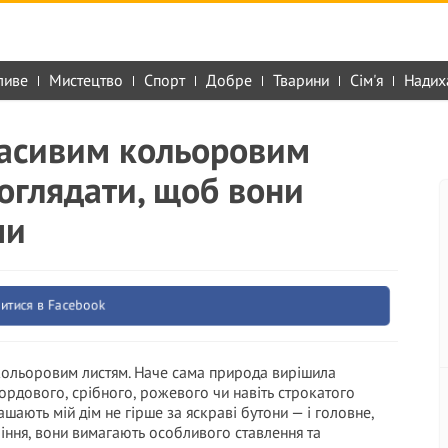
ливе
Мистецтво
Спорт
Добре
Тварини
Сім'я
Надих
расивим кольоровим
доглядати, щоб вони
ми
итися в Facebook
з кольоровим листям. Наче сама природа вирішила
рдового, срібного, рожевого чи навіть строкатого
шають мій дім не гірше за яскраві бутони — і головне,
оріння, вони вимагають особливого ставлення та