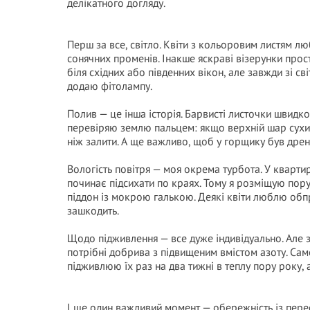
делікатного догляду.
Перш за все, світло. Квіти з кольоровим листям лю
сонячних променів. Інакше яскраві візерунки прост
біля східних або південних вікон, але завжди зі с
додаю фітолампу.
Полив — це інша історія. Барвисті листочки швидк
перевіряю землю пальцем: якщо верхній шар сухий
ніж залити. А ще важливо, щоб у горщику був дрен
Вологість повітря — моя окрема турбота. У кварти
починає підсихати по краях. Тому я розміщую пор
піддон із мокрою галькою. Деякі квіти люблю обпр
зашкодить.
Щодо підживлення — все дуже індивідуально. Але 
потрібні добрива з підвищеним вмістом азоту. Сам
підживлюю їх раз на два тижні в теплу пору року, 
І ще один важливий момент — обережність із перес