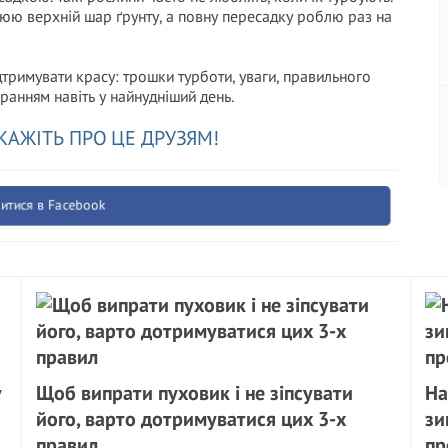
юю верхній шар ґрунту, а повну пересадку роблю раз на
дтримувати красу: трошки турботи, уваги, правильного
ранням навіть у найнудніший день.
КАЖІТЬ ПРО ЦЕ ДРУЗЯМ!
итися в Facebook
у
Щоб випрати пуховик і не зіпсувати
На
його, варто дотримуватися цих 3-х
зи
правил
пр