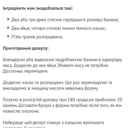
Інгредієнти нам знадобляться такі:
Два або три дуже стиглих середнього розміру банана;
Два яйця; чотири столові ложки темного какао;
Пʼять грамів розпушувача.
Приготування десерту:
Блендером або виделкою подрібнюємо банани в однорідну
масу. Додаємо до них яйця. Збивати масу не потрібно.
Достатньо перемішати.
Додаємо какао та розпушувач. Ще раз перемішуємо та
викладаємо в змащену маслом невелику форму.
Готуємо в розігрітій духовці при 180 градусах приблизно 20
хвилин. Діставати брауні з форми потрібно після того, як він
повністю охолоне.
Найкраще цей десерт смакує з кулькою ванільного