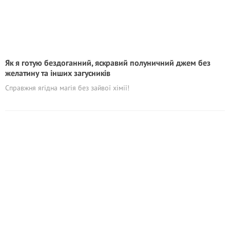
Як я готую бездоганний, яскравий полуничний джем без
желатину та інших загусників
Справжня ягідна магія без зайвої хімії!