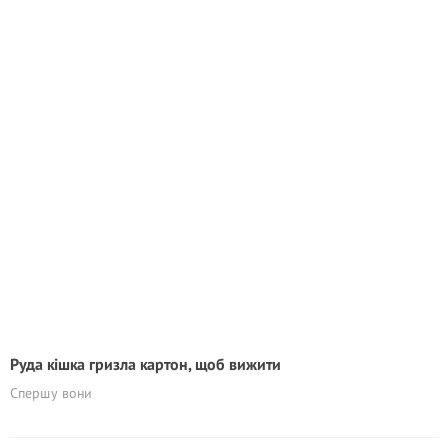
Руда кішка гризла картон, щоб вижити
Спершу вони