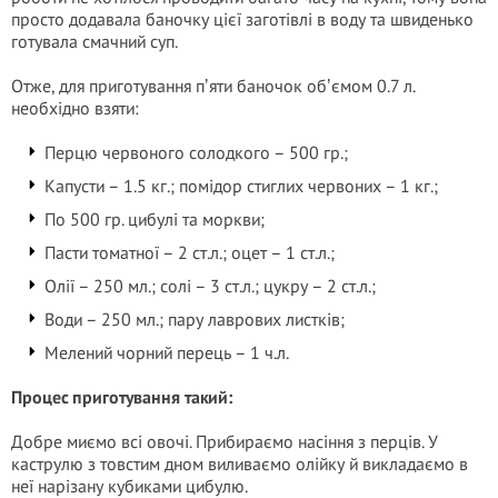
просто додавала баночку цієї заготівлі в воду та швиденько
готувала смачний суп.
Отже, для приготування пʼяти баночок обʼємом 0.7 л.
необхідно взяти:
Перцю червоного солодкого – 500 гр.;
Капусти – 1.5 кг.; помідор стиглих червоних – 1 кг.;
По 500 гр. цибулі та моркви;
Пасти томатної – 2 ст.л.; оцет – 1 ст.л.;
Олії – 250 мл.; солі – 3 ст.л.; цукру – 2 ст.л.;
Води – 250 мл.; пару лаврових листків;
Мелений чорний перець – 1 ч.л.
Процес приготування такий:
Добре миємо всі овочі. Прибираємо насіння з перців. У
каструлю з товстим дном виливаємо олійку й викладаємо в
неї нарізану кубиками цибулю.