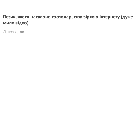
Песик, якого насварив господар, став зіркою Інтернету (дуже
миле відео)
Лапочка ❤️