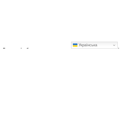
Українська
Беру окріп, борошно та готую купу смачного печива! Навіть
гостям на стіл не соромно поставити
Смачного!