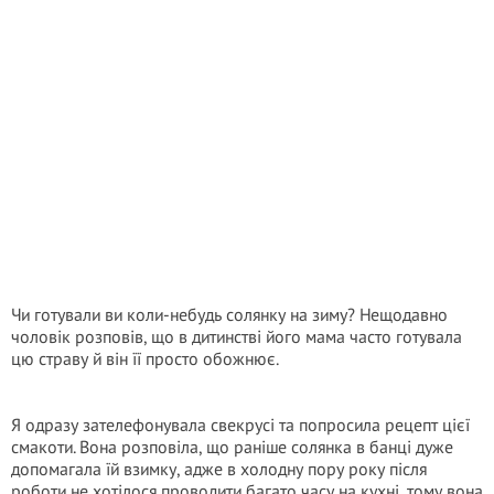
Чи готували ви коли-небудь солянку на зиму? Нещодавно
чоловік розповів, що в дитинстві його мама часто готувала
цю страву й він її просто обожнює.
Я одразу зателефонувала свекрусі та попросила рецепт цієї
смакоти. Вона розповіла, що раніше солянка в банці дуже
допомагала їй взимку, адже в холодну пору року після
роботи не хотілося проводити багато часу на кухні, тому вона