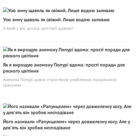
Усю зиму щавель як свіжий. Лише водою заливаю
А який у вас досвід заготівлі щавлю?
Як я вирощую анемону Попурі вдома: прості поради для
рясного цвітіння
Анемона Попурі давно стала моєю улюбленою горщиковою
красунею
Його називали «Рапунцелем» через довжелезну косу. Але у
дев’ять він зробив несподіване