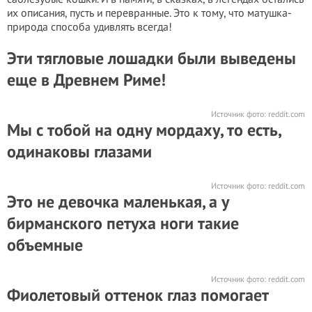
их описания, пусть и перевранные. Это к тому, что матушка-
природа способа удивлять всегда!
Эти тягловые лошадки были выведены
еще в Древнем Риме!
Источник фото:
reddit.com
Мы с тобой на одну мордаху, то есть,
одинаковы глазами
Источник фото:
reddit.com
Это не девочка маленькая, а у
бирманского петуха ноги такие
объемные
Источник фото:
reddit.com
Фиолетовый оттенок глаз помогает