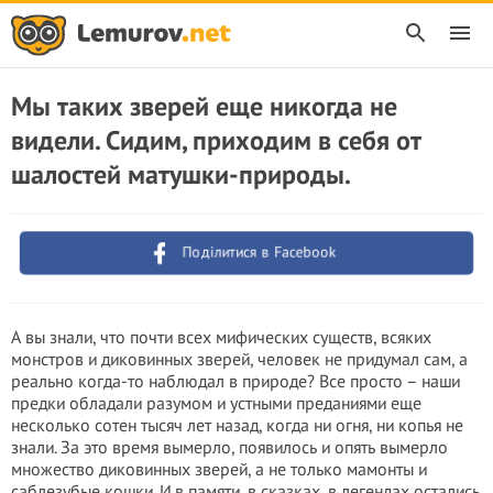
Мы таких зверей еще никогда не
видели. Сидим, приходим в себя от
шалостей матушки-природы.
Поділитися в Facebook
А вы знали, что почти всех мифических существ, всяких
монстров и диковинных зверей, человек не придумал сам, а
реально когда-то наблюдал в природе? Все просто – наши
предки обладали разумом и устными преданиями еще
несколько сотен тысяч лет назад, когда ни огня, ни копья не
знали. За это время вымерло, появилось и опять вымерло
множество диковинных зверей, а не только мамонты и
саблезубые кошки. И в памяти, в сказках, в легендах остались