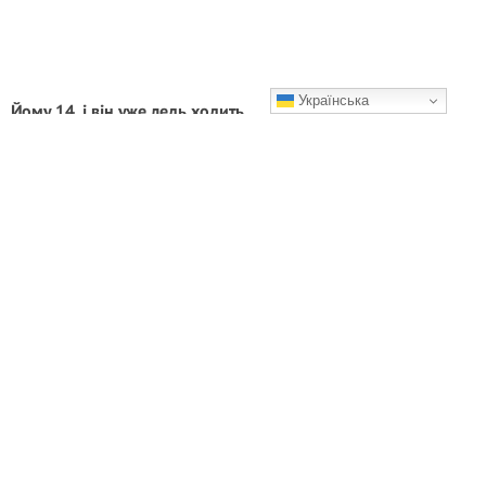
Українська
Йому 14, і він уже ледь ходить
Молодці