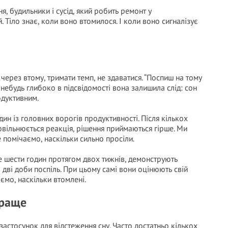
ння, будильники і сусід, який робить ремонт у
 Тіло знає, коли воно втомилося. І коли воно сигналізує
через втому, тримати темп, не здаватися. “Поспиш на тому
де-небудь глибоко в підсвідомості вона залишила слід: сон
одуктивним.
ин із головних ворогів продуктивності. Після кількох
овільнюється реакція, рішення приймаються гірше. Ми
 помічаємо, наскільки сильно просіли.
е шести годин протягом двох тижнів, демонструють
в дві доби поспіль. При цьому самі вони оцінюють свій
юємо, наскільки втомлені.
краще
астосунок для відстеження сну. Часто достатньо кількох