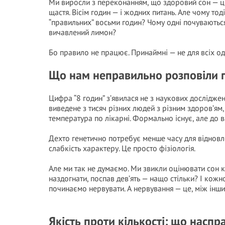
Ми виросли з переконанням, що здоровий сон — це п
щастя. Вісім годин — і жодних питань. Але чому то
“правильних” восьми годин? Чому одні почуваються ч
вичавлений лимон?
Бо правило не працює. Принаймні — не для всіх о
Що нам неправильно розповіли 
Цифра “8 годин” з’явилася не з наукових дослідже
виведене з тисяч різних людей з різним здоров’ям,
температура по лікарні. Формально існує, але до 
Дехто генетично потребує менше часу для відновлен
слабкість характеру. Це просто фізіологія.
Але ми так не думаємо. Ми звикли оцінювати сон к
наздогнати, поспав дев’ять — нащо стільки? І кожно
починаємо нервувати. А нервування — це, між інши
Якість проти кількості: що насп