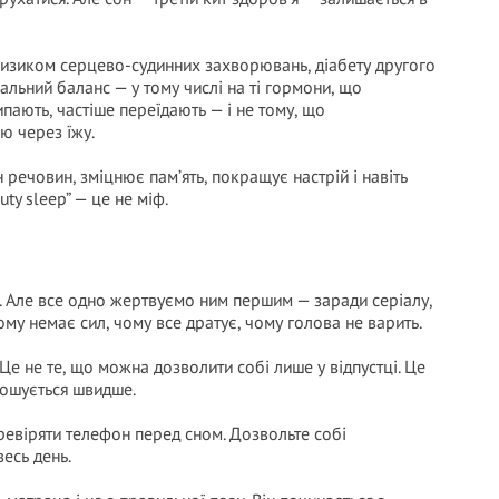
ризиком серцево-судинних захворювань, діабету другого
нальний баланс — у тому числі на ті гормони, що
ипають, частіше переїдають — і не тому, що
ю через їжу.
 речовин, зміцнює пам’ять, покращує настрій і навіть
ty sleep” — це не міф.
. Але все одно жертвуємо ним першим — заради серіалу,
ому немає сил, чому все дратує, чому голова не варить.
Це не те, що можна дозволити собі лише у відпустці. Це
ношується швидше.
еревіряти телефон перед сном. Дозвольте собі
весь день.