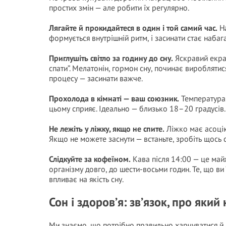
простих змін — але робити їх регулярно.
Лягайте й прокидайтеся в один і той самий час.
На
формується внутрішній ритм, і засинати стає набаг
Приглушіть світло за годину до сну.
Яскравий екран
спати”. Мелатонін, гормон сну, починає вироблятис
процесу — засинати важче.
Прохолода в кімнаті — ваш союзник.
Температура т
цьому сприяє. Ідеально — близько 18–20 градусів. 
Не лежіть у ліжку, якщо не спите.
Ліжко має асоцію
Якщо не можете заснути — встаньте, зробіть щось с
Слідкуйте за кофеїном.
Кава після 14:00 — це май
організму довго, до шести-восьми годин. Те, що ви 
впливає на якість сну.
Сон і здоров’я: зв’язок, про який
Ми знаємо, що потрібно правильно харчуватися й р