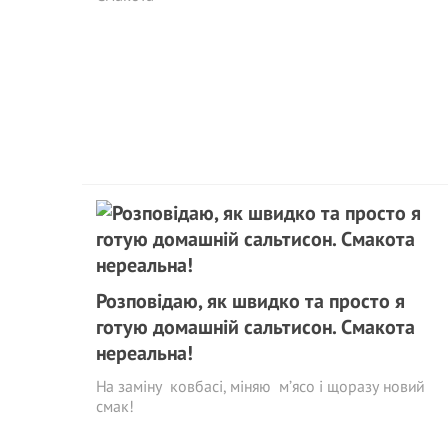
Розповідаю, як швидко та просто я
готую домашній сальтисон. Смакота
нереальна!
На заміну ковбасі, міняю м’ясо і щоразу новий
смак!