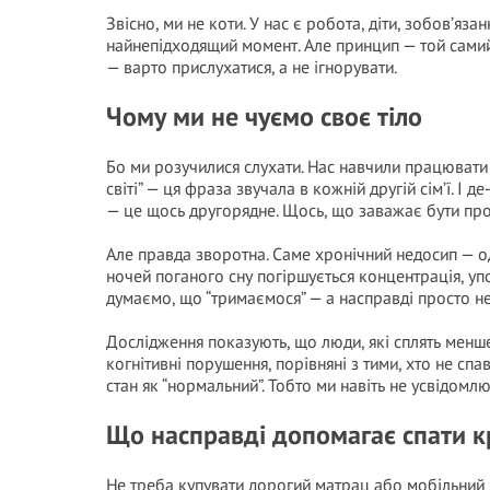
Звісно, ми не коти. У нас є робота, діти, зобов’яза
найнепідходящий момент. Але принцип — той самий.
— варто прислухатися, а не ігнорувати.
Чому ми не чуємо своє тіло
Бо ми розучилися слухати. Нас навчили працювати 
світі” — ця фраза звучала в кожній другій сім’ї. І 
— це щось другорядне. Щось, що заважає бути пр
Але правда зворотна. Саме хронічний недосип — од
ночей поганого сну погіршується концентрація, уп
думаємо, що “тримаємося” — а насправді просто не
Дослідження показують, що люди, які сплять менш
когнітивні порушення, порівняні з тими, хто не спа
стан як “нормальний”. Тобто ми навіть не усвідомл
Що насправді допомагає спати 
Не треба купувати дорогий матрац або мобільний з