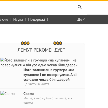
аюче
Наука
Подорожі
Ще
ЛЕМУР РЕКОМЕНДУЕТ
Його залишили в грумера «на
купання» і не повернулися. А він
усе одно чекав біля дверей
Це частина життя
Свора
Місце, в якому було тепліше, ніж
удома