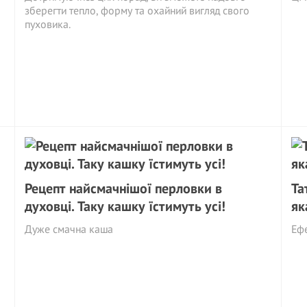
зберегти тепло, форму та охайний вигляд свого
пуховика.
Рецепт найсмачнішої перловки в
Та
духовці. Таку кашку їстимуть усі!
як
Дуже смачна каша
Еф