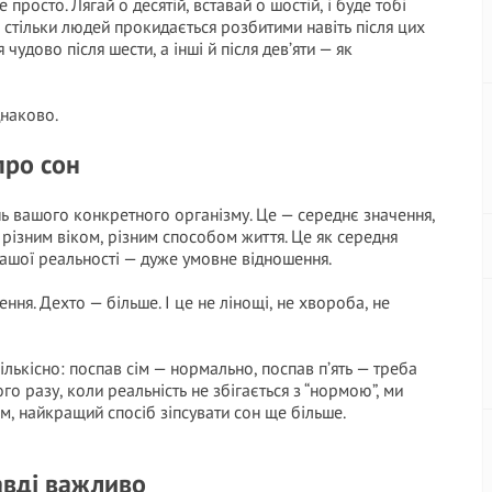
росто. Лягай о десятій, вставай о шостій, і буде тобі
ді стільки людей прокидається розбитими навіть після цих
удово після шести, а інші й після дев’яти — як
днаково.
про сон
нь вашого конкретного організму. Це — середнє значення,
 різним віком, різним способом життя. Це як середня
вашої реальності — дуже умовне відношення.
ня. Дехто — більше. І це не лінощі, не хвороба, не
ількісно: поспав сім — нормально, поспав п’ять — треба
го разу, коли реальність не збігається з “нормою”, ми
м, найкращий спосіб зіпсувати сон ще більше.
равді важливо