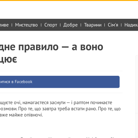
ливе
Мистецтво
Спорт
Добре
Тварини
Сім'я
Надих
дне правило — а воно
ацює
итися в Facebook
щуєте очі, намагаєтеся заснути — і раптом починаєте
озмови. Про те, що завтра треба встати рано. Про те, що
 вже майже опівночі.