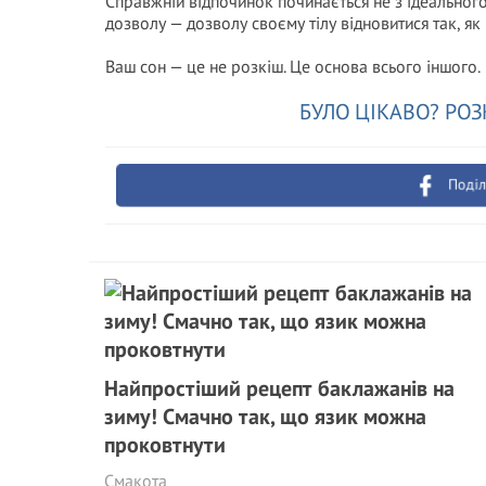
Справжній відпочинок починається не з ідеального 
дозволу — дозволу своєму тілу відновитися так, як 
Ваш сон — це не розкіш. Це основа всього іншого.
БУЛО ЦІКАВО? РОЗ
Поділ
Найпростіший рецепт баклажанів на
зиму! Смачно так, що язик можна
проковтнути
Смакота