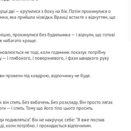
перші дві — крутилися з боку на бік. Потім прокинулися о
умки, яка прийшла нізвідки. Вранці встаєте з відчуттям, що
міцно, прокинулися без будильника — і відчули, що готові
ле набагато краще.
ідновлюється не тоді, коли годинник показує потрібну
у — і глибокого, і поверхневого, і фази швидкого руху
ви провели під ковдрою, відпочинку не буде.
к він спить. Без вибачень. Без розкладу. Він просто лягає
оги — і спить. Тому що його тіло цього просить.
ди подивляться”. Він не накручує себе: “Я вже поспав
ді, коли потрібно. І прокидається відпочилим.