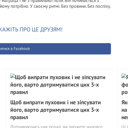
матраца і не з правильної пози. Він починається з
йому потрібно. У своєму ритмі. Без провини. Без поспіху.
КАЖІТЬ ПРО ЦЕ ДРУЗЯМ!
итися в Facebook
Щоб випрати пуховик і не зіпсувати
Як
його, варто дотримуватися цих 3-х
на
правил
не
Дотримуючись цих порад, ви зможете надовго
Ці 