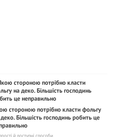
ою стороною потрібно класти фольгу
 деко. Більшість господинь робить це
правильно
прості й доступні способи