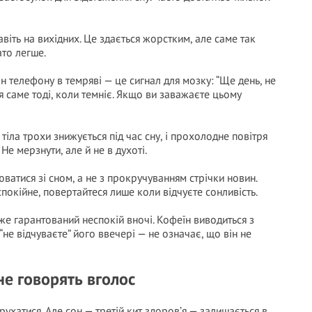
віть на вихідних. Це здається жорстким, але саме так
ато легше.
 телефону в темряві — це сигнал для мозку: “Ще день, не
я саме тоді, коли темніє. Якщо ви заважаєте цьому
іла трохи знижується під час сну, і прохолодне повітря
Не мерзнути, але й не в духоті.
ватися зі сном, а не з прокручуванням стрічки новин.
покійне, повертайтеся лише коли відчуєте сонливість.
же гарантований неспокій вночі. Кофеїн виводиться з
“не відчуваєте” його ввечері — не означає, що він не
 не говорять вголос
ухатися. Але сон — третій кит здоров’я — залишається в