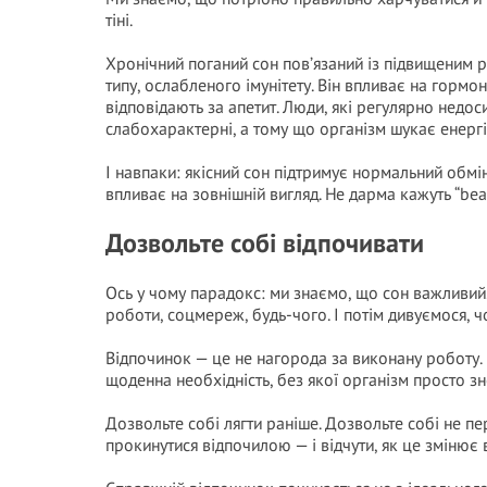
тіні.
Хронічний поганий сон пов’язаний із підвищеним 
типу, ослабленого імунітету. Він впливає на гормо
відповідають за апетит. Люди, які регулярно недос
слабохарактерні, а тому що організм шукає енергі
І навпаки: якісний сон підтримує нормальний обмін
впливає на зовнішній вигляд. Не дарма кажуть “beau
Дозвольте собі відпочивати
Ось у чому парадокс: ми знаємо, що сон важливий
роботи, соцмереж, будь-чого. І потім дивуємося, ч
Відпочинок — це не нагорода за виконану роботу. 
щоденна необхідність, без якої організм просто з
Дозвольте собі лягти раніше. Дозвольте собі не п
прокинутися відпочилою — і відчути, як це змінює 