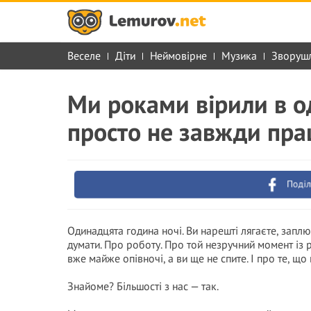
Веселе
Діти
Неймовірне
Музика
Зворуш
Ми роками вірили в о
просто не завжди пр
Поділ
Одинадцята година ночі. Ви нарешті лягаєте, заплю
думати. Про роботу. Про той незручний момент із р
вже майже опівночі, а ви ще не спите. І про те, що
Знайоме? Більшості з нас — так.