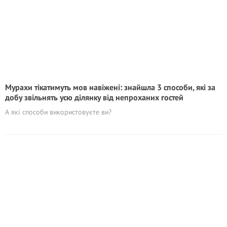
Мурахи тікатимуть мов навіжені: знайшла 3 способи, які за
добу звільнять усю ділянку від непроханих гостей
А які способи використовуєте ви?