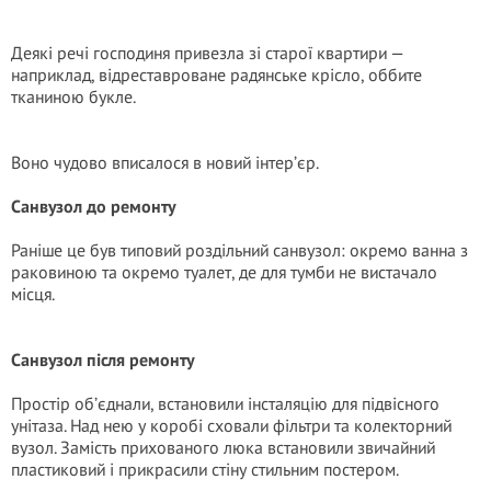
Деякі речі господиня привезла зі старої квартири —
наприклад, відреставроване радянське крісло, оббите
тканиною букле.
Воно чудово вписалося в новий інтер’єр.
Санвузол до ремонту
Раніше це був типовий роздільний санвузол: окремо ванна з
раковиною та окремо туалет, де для тумби не вистачало
місця.
Санвузол після ремонту
Простір об’єднали, встановили інсталяцію для підвісного
унітаза. Над нею у коробі сховали фільтри та колекторний
вузол. Замість прихованого люка встановили звичайний
пластиковий і прикрасили стіну стильним постером.