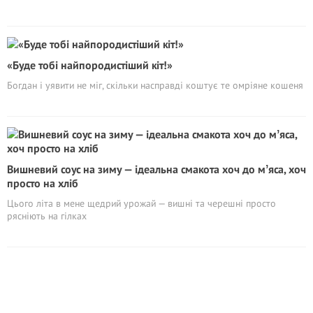
«Буде тобі найпородистіший кіт!»
Богдан і уявити не міг, скільки насправді коштує те омріяне кошеня
Вишневий соус на зиму — ідеальна смакота хоч до мʼяса, хоч
просто на хліб
Цього літа в мене щедрий урожай — вишні та черешні просто
рясніють на гілках