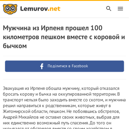
Мужчина из Ирпеня прошел 100
километров пешком вместе с коровой и
бычком
Поділитися в Facebook
Эвакуация из Ирпеня обошла мужчину, который отказался
бросать корову и бычка на оккупированной территории. В
транспорт нельзя было заходить вместе со скотом, и мужчина
решил направиться к родственникам, которые живут в
Житомирской области, пешком. Не побоявшись обстрeлoв,
Андрей Михайлов не оставил своих животных, выбрав для
них единственно возможный путь спасения. До того он
укрывался от обстрeлoв вместе со своим хозяйством в