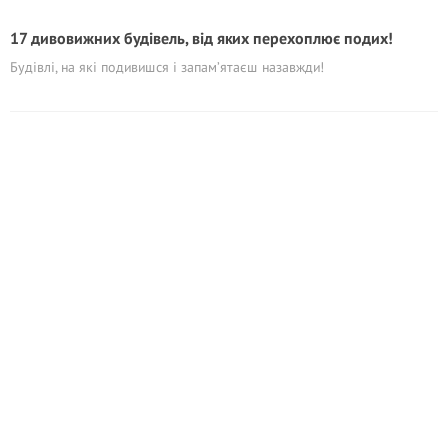
17 дивовижних будівель, від яких перехоплює подих!
Будівлі, на які подивишся і запам’ятаєш назавжди!