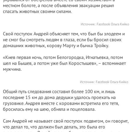
местном болоте, а после объявления эвакуации решил
спасать животных своими силами.
Источник: Facebook Ольга Кийко
Свой поступок Андрей объясняет тем, что был бы злодеем и
не смог бы смотреть людям в глаза, если бы бросил своих
домашних животных, корову Марту и бычка Тройку.
«Киев первая ночь, потом Белогородка, Игнатьевка, потом
шел на Бышев, а потом уже был Коростышев», – вспоминает
мужчина.
Источник: Facebook Ольга Кийко
Общий путь следования составил более 100 км, и лишь
последние 15 км до дома дедушки удалось проехать на
грузовике. Андрея вместе с коровами встретила его тетя,
бросилась ему на шею, обняла и поцеловала.
Сам Андрей не называет свой поступок подвигом, он говорит,
что делал то, что должен был делать, это была его