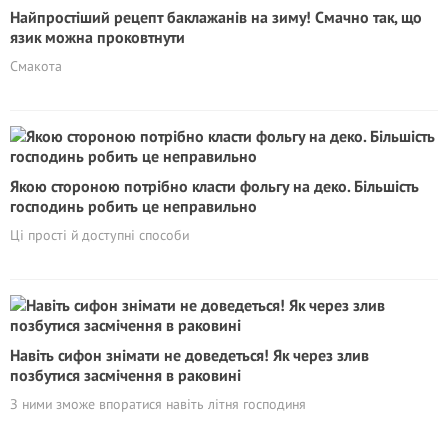
Найпростіший рецепт баклажанів на зиму! Смачно так, що
язик можна проковтнути
Смакота
Якою стороною потрібно класти фольгу на деко. Більшість
господинь робить це неправильно
Ці прості й доступні способи
Навіть сифон знімати не доведеться! Як через злив
позбутися засмічення в раковині
З ними зможе впоратися навіть літня господиня