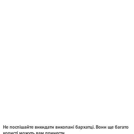
Не поспішайте викидати викопані бархатці. Вони ще багато
користі можуть вам принести