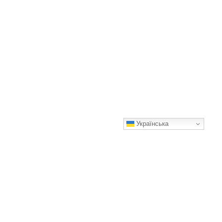
Українська
Білі шкарпетки знову стануть білими — без дорогої хімії
Класний результат