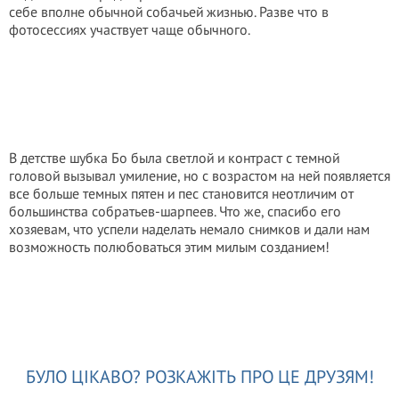
себе вполне обычной собачьей жизнью. Разве что в
фотосессиях участвует чаще обычного.
В детстве шубка Бо была светлой и контраст с темной
головой вызывал умиление, но с возрастом на ней появляется
все больше темных пятен и пес становится неотличим от
большинства собратьев-шарпеев. Что же, спасибо его
хозяевам, что успели наделать немало снимков и дали нам
возможность полюбоваться этим милым созданием!
БУЛО ЦІКАВО? РОЗКАЖІТЬ ПРО ЦЕ ДРУЗЯМ!