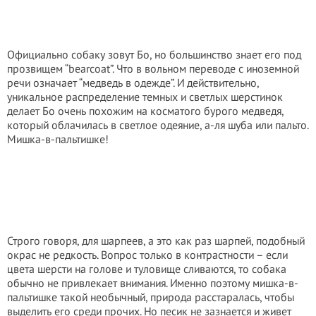
Официально собаку зовут Бо, но большинство знает его под
прозвищем “bearcoat”. Что в вольном переводе с иноземной
речи означает “медведь в одежде”. И действительно,
уникальное распределение темных и светлых шерстинок
делает Бо очень похожим на косматого бурого медведя,
который облачилась в светлое одеяние, а-ля шуба или пальто.
Мишка-в-пальтишке!
Строго говоря, для шарпеев, а это как раз шарпей, подобный
окрас не редкость. Вопрос только в контрастности – если
цвета шерсти на голове и туловище сливаются, то собака
обычно не привлекает внимания. Именно поэтому мишка-в-
пальтишке такой необычный, природа расстаралась, чтобы
выделить его среди прочих. Но песик не зазнается и живет