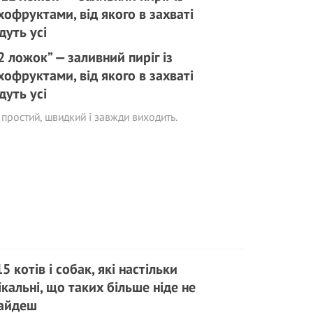
2 ложок” — заливний пиріг із
хофруктами, від якого в захваті
дуть усі
 простий, швидкий і завжди виходить.