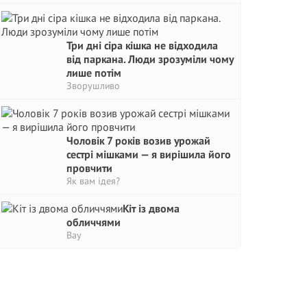
Три дні сіра кішка не відходила
від паркана. Люди зрозуміли чому
лише потім
Зворушливо
Чоловік 7 років возив урожай
сестрі мішками — я вирішила його
провчити
Як вам ідея?
Кіт із двома
обличчями
Вау