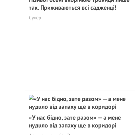
так. Приживаються всі садженці!
Cупер
«У нас бідно, зате разом» — а мене
нудuло від запаху ще в коридорі