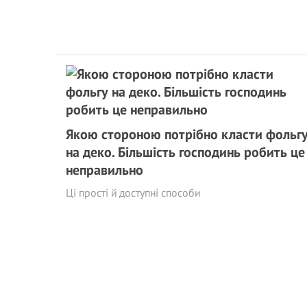
Якою стороною потрібно класти фольг
на деко. Більшість господинь робить це
неправильно
Ці прості й доступні способи