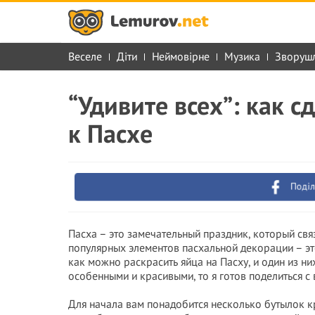
Веселе
Діти
Неймовірне
Музика
Зворуш
“Удивите всех”: как 
к Пасхе
Поділ
Пасха – это замечательный праздник, который свя
популярных элементов пасхальной декорации – эт
как можно раскрасить яйца на Пасху, и один из них
особенными и красивыми, то я готов поделиться с
Для начала вам понадобится несколько бутылок кр