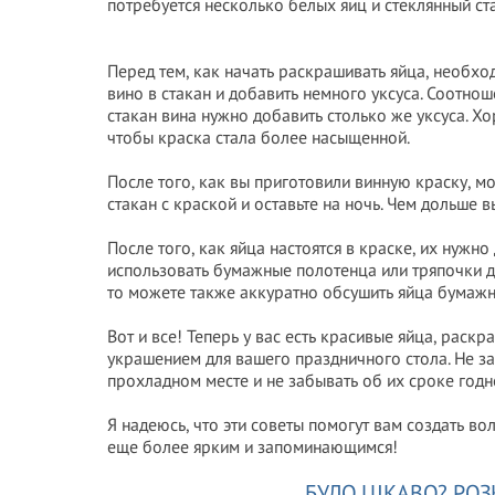
потребуется несколько белых яиц и стеклянный ст
Перед тем, как начать раскрашивать яйца, необхо
винo в стакан и добавить немного уксуса. Соотно
стакан винa нужно добавить столько же уксуса. Х
чтобы краска стала более насыщенной.
После того, как вы приготовили виннyю краску, м
стакан с краской и оставьте на ночь. Чем дольше в
После того, как яйца настоятся в краске, их нужн
использовать бумажные полотенца или тряпочки дл
то можете также аккуратно обсушить яйца бумаж
Вот и все! Теперь у вас есть красивые яйца, рас
украшением для вашего праздничного стола. Не за
прохладном месте и не забывать об их сроке годн
Я надеюсь, что эти советы помогут вам создать в
еще более ярким и запоминающимся!
БУЛО ЦІКАВО? РОЗ