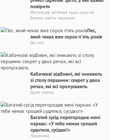
річної скрипки: фото, у яке важко
повірити
Фотограф заглянув туди, куди не
бачить навіть музикант
Пес,
який чекає вже сорок п’ять років
До сліз
Кабачкові відбивні, які зникають
зі столу першими: секрет у двох
речах, які всі пропускають
Дуже смачні
Багатий сусід перегородив мені
паркан: «У тебе немає грошей
судитися, сусідко!»
Провчила