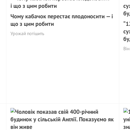
Чому кабачок перестає плодоносити — і
що з цим робити
“1
су
Урожай потішить
бу
Він