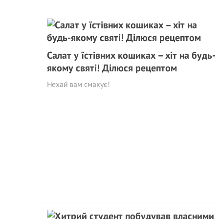
Салат у їстівних кошиках – хiт на будь-
якому святі! Ділюся рецептом
Нехай вам смакує!