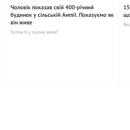
Чоловік показав свій 400-річний
15
будинок у сільській Англії. Показуємо як
що
він живе
Як
Хотіли б у такому жити?