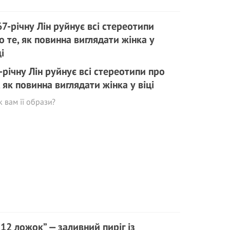
-річну Лін руйнує всі стереотипи про
, як повинна виглядати жінка у віці
к вам її образи?