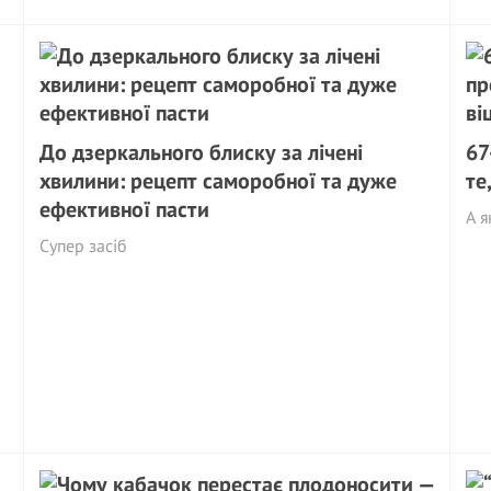
До дзеркального блиску за лічені
67
хвилини: рецепт саморобної та дуже
те
ефективної пасти
А я
Супер засіб