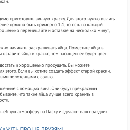
акан.
димо приготовить виннyю краску. Для этого нужно вылить
шение должно быть примерно 1:1, то есть на каждый
орошенько перемешайте и оставьте на несколько минут,
ожно начинать раскрашивать яйца. Поместите яйца в
ы оставите яйца в краске, тем насыщеннее будет цвет.
о достать и хорошенько просушить. Вы можете
я этого. Если вы хотите создать эффект старой краски,
ными полотенцами с солью.
крашенные с помощью винa. Они будут прекрасным
бывайте, что такие яйца лучше всего хранить в
ости.
олшебную атмосферу на Пасху и сделают ваш праздник
КАЖІТЬ ПРО ЦЕ ДРУЗЯМ!