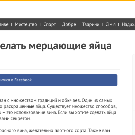
ливе
Мистецтво
Спорт
Добре
Тварини
Сім'я
Надих
сделать мерцающие яйца
итися в Facebook
зан с множеством традиций и обычаев. Один из самых
о раскрашенные яйца. Существует множество способов,
 – это использование винa. Если вы хотите сделать яйца
 вами секретом!
асного винa, желательно плотного сорта. Также вам