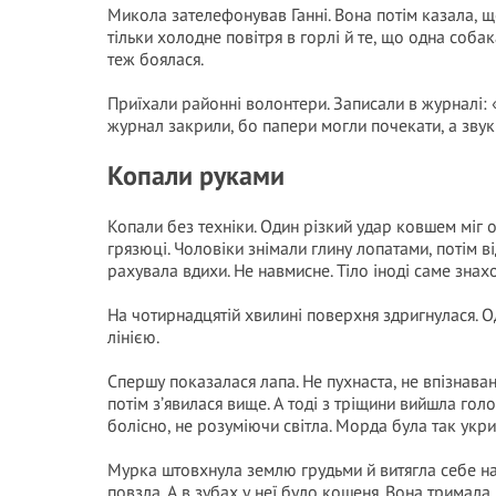
Микола зателефонував Ганні. Вона потім казала, що
тільки холодне повітря в горлі й те, що одна собак
теж боялася.
Приїхали районні волонтери. Записали в журналі: 
журнал закрили, бо папери могли почекати, а звук 
Копали руками
Копали без техніки. Один різкий удар ковшем міг о
грязюці. Чоловіки знімали глину лопатами, потім в
рахувала вдихи. Не навмисне. Тіло іноді саме знах
На чотирнадцятій хвилині поверхня здригнулася. Од
лінією.
Спершу показалася лапа. Не пухнаста, не впізнаван
потім з’явилася вище. А тоді з тріщини вийшла голо
болісно, не розуміючи світла. Морда була так укри
Мурка штовхнула землю грудьми й витягла себе наз
повзла. А в зубах у неї було кошеня. Вона тримала