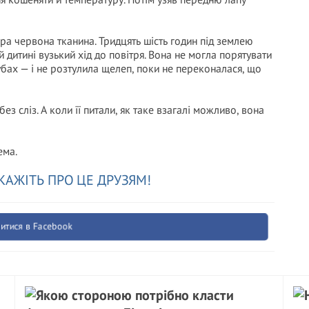
ира червона тканина. Тридцять шість годин під землею
й дитині вузький хід до повітря. Вона не могла порятувати
убах — і не розтулила щелеп, поки не переконалася, що
ез сліз. А коли її питали, як таке взагалі можливо, вона
ема.
КАЖІТЬ ПРО ЦЕ ДРУЗЯМ!
итися в Facebook