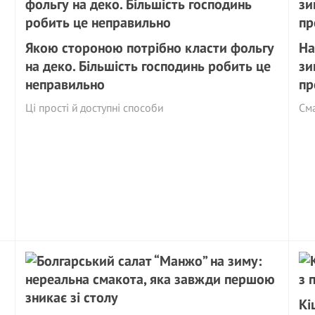
Якою стороною потрібно класти фольгу
На
на деко. Більшість господинь робить це
зи
неправильно
пр
Ці прості й доступні способи
См
Кі