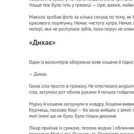
тільце теж було геть у грязюці — сіре, важке, май
Микола зробив фото за кілька секунд по тому, як
красивого порятунку. Немає чистого хутра. Немає г
матері, яка не розтулила зубів, поки поруч не опи
«Дихає»
Один із волонтерів обережно взяв кошеня й підніс 
— Дихає.
Ганна сіла просто в грязюку. Не опустилася акурат
сіла, затулила рот обома руками й почала гойдати
Мурку й кошеня загорнули в ковдру. Кошеня вияви
Корінець, ласкаво Корі — бо вона вийшла з землі та
миті імені ще не було. Було тільки дихання.
Лiкар приїхав із сумкою, теплою водою і обличчям
промивав Мурці очі. Очищав ніс. Перевіряв диханн