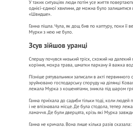
У таких ситуаціях люди потім усе життя повертають
однієї-єдиної хвилини, де можна було залишитися 
«Швидше».
Ганна пішла. Чула, як дощ бив по каптуру, поки її 
Мурки з нею не було.
Зсув зійшов уранці
Спершу почувся низький тріск, схожий на далекий г
коріння, мокра трава, шматки паркану й важка во
Пізніше рятувальники записали в акті первинного
зруйновано господарську споруду на ділянці Ковал
лежала Мурка з кошенятами, зникла під шаром гря
Ганна приїхала до садиби тільки тоді, коли людей 
і не впізнавала місце. Де була стодола, тепер ле
ламаччя. Де були дверцята, крізь які Мурка завжди
Ганна не кричала. Вона лише кілька разів сказала: