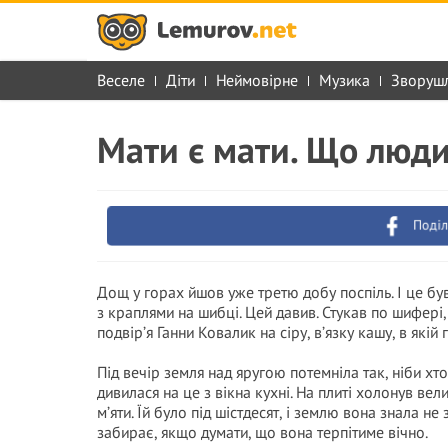
Веселе
Діти
Неймовірне
Музика
Зворуш
Мати є мати. Що люди
Поділ
Дощ у горах йшов уже третю добу поспіль. І це був
з краплями на шибці. Цей давив. Стукав по шифері
подвір’я Ганни Ковалик на сіру, в’язку кашу, в які
Під вечір земля над яругою потемніла так, ніби хто
дивилася на це з вікна кухні. На плиті холонув ве
м’яти. Їй було під шістдесят, і землю вона знала не 
забирає, якщо думати, що вона терпітиме вічно.