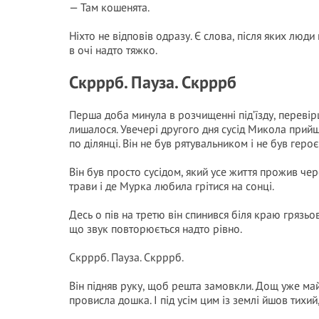
— Там кошенята.
Ніхто не відповів одразу. Є слова, після яких люд
в очі надто тяжко.
Скрррб. Пауза. Скрррб
Перша доба минула в розчищенні під’їзду, переві
лишалося. Увечері другого дня сусід Микола прий
по ділянці. Він не був рятувальником і не був героє
Він був просто сусідом, який усе життя прожив чере
трави і де Мурка любила грітися на сонці.
Десь о пів на третю він спинився біля краю грязьо
що звук повторюється надто рівно.
Скрррб. Пауза. Скрррб.
Він підняв руку, щоб решта замовкли. Дощ уже май
провисла дошка. І під усім цим із землі йшов тихий