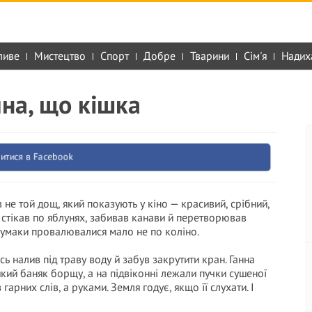
ливе
Мистецтво
Спорт
Добре
Тварини
Сім'я
Надих
на, що кішка
итися в Facebook
 не той дощ, який показують у кіно — красивий, срібний,
, стікав по яблунях, забивав канави й перетворював
й гумаки провалювалися мало не по коліно.
сь налив під траву воду й забув закрутити кран. Ганна
ликий баняк борщу, а на підвіконні лежали пучки сушеної
з гарних слів, а руками. Земля годує, якщо її слухати. І