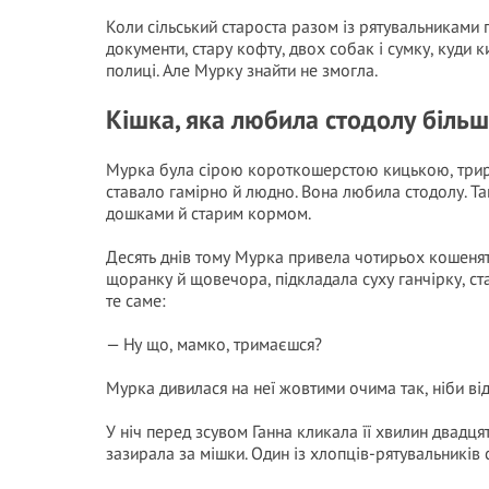
Коли сільський староста разом із рятувальниками 
документи, стару кофту, двох собак і сумку, куди к
полиці. Але Мурку знайти не змогла.
Кішка, яка любила стодолу більш
Мурка була сірою короткошерстою кицькою, трирі
ставало гамірно й людно. Вона любила стодолу. Та
дошками й старим кормом.
Десять днів тому Мурка привела чотирьох кошенят у
щоранку й щовечора, підкладала суху ганчірку, ст
те саме:
— Ну що, мамко, тримаєшся?
Мурка дивилася на неї жовтими очима так, ніби від
У ніч перед зсувом Ганна кликала її хвилин двадцят
зазирала за мішки. Один із хлопців-рятувальників 