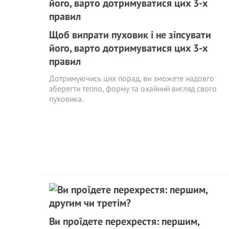
Щоб випрати пуховик і не зіпсувати
його, варто дотримуватися цих 3-х
правил
Дотримуючись цих порад, ви зможете надовго
зберегти тепло, форму та охайний вигляд свого
пуховика.
Ви проїдете перехрестя: першим,