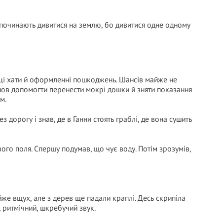
и починають дивитися на землю, бо дивитися одне одному
рці хати й оформленні пошкоджень. Шансів майже не
шов допомогти перенести мокрі дошки й зняти показання
м.
з дорогу і знав, де в Ганни стоять граблі, де вона сушить
вого поля. Спершу подумав, що чує воду. Потім зрозумів,
же вщух, але з дерев ще падали краплі. Десь скрипіла
, ритмічний, шкребучий звук.