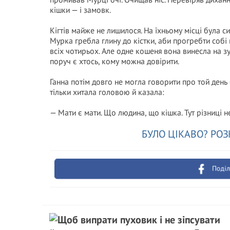
кішки — і замовк.
Кігтів майже не лишилося. На їхньому місці була с
Мурка гребла глину до кістки, аби прогребти собі 
всіх чотирьох. Але одне кошеня вона винесла на з
поруч є хтось, кому можна довірити.
Ганна потім довго не могла говорити про той день б
тільки хитала головою й казала:
— Мати є мати. Що людина, що кішка. Тут різниці н
БУЛО ЦІКАВО? РОЗ
Поділ