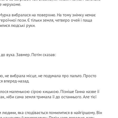
же нерухоме.
 Мурка вибралася на поверхню. На тому знімку немає
ероїчної пози. Є тільки земля, четверо очей і паща
нилися людські руки.
до вуха. Завмер. Потім сказав:
но, не вибрала місце, не подумала про пальто. Просто
ся вперед-назад.
лося маленькою сірою кицькою. Пізніше Ганна назве її
к, ніби сама земля тримала її до останнього. Але тієї
 людини, яка сподівається помилитися в найгіршому. Він
я кошеняти й температуру. Потім узяв передню лапу