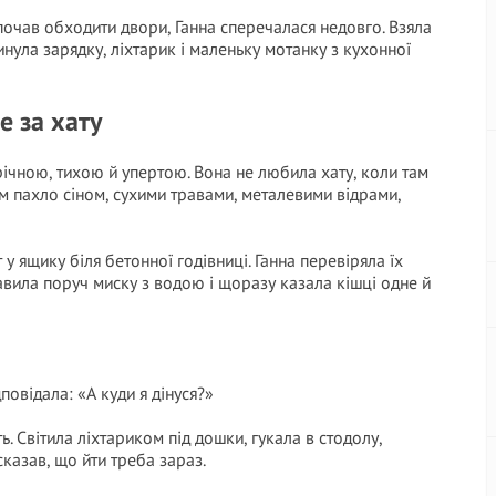
почав обходити двори, Ганна сперечалася недовго. Взяла
инула зарядку, ліхтарик і маленьку мотанку з кухонної
е за хату
чною, тихою й упертою. Вона не любила хату, коли там
м пахло сіном, сухими травами, металевими відрами,
 ящику біля бетонної годівниці. Ганна перевіряла їх
авила поруч миску з водою і щоразу казала кішці одне й
повідала: «А куди я дінуся?»
ь. Світила ліхтариком під дошки, гукала в стодолу,
сказав, що йти треба зараз.