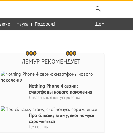
аюче
Наука
Подорожі
Ще
ЛЕМУР РЕКОМЕНДУЕТ
Nothing Phone 4 серии:
смартфоны нового поколения
Дизайн как язык устройства
Про сільську втому, якої чомусь
соромляться
Це не лінь