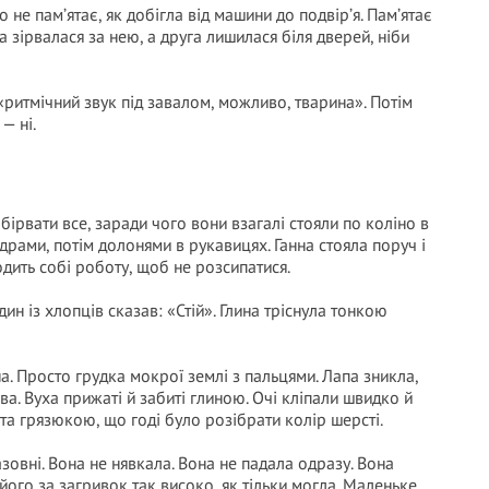
 не пам’ятає, як добігла від машини до подвір’я. Пам’ятає
а зірвалася за нею, а друга лишилася біля дверей, ніби
«ритмічний звук під завалом, можливо, тварина». Потім
— ні.
бірвати все, заради чого вони взагалі стояли по коліно в
ідрами, потім долонями в рукавицях. Ганна стояла поруч і
одить собі роботу, щоб не розсипатися.
ин із хлопців сказав: «Стій». Глина тріснула тонкою
а. Просто грудка мокрої землі з пальцями. Лапа зникла,
ва. Вуха прижаті й забиті глиною. Очі кліпали швидко й
та грязюкою, що годі було розібрати колір шерсті.
овні. Вона не нявкала. Вона не падала одразу. Вона
 його за загривок так високо, як тільки могла. Маленьке