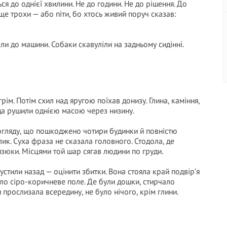
ся до однієї хвилини. Не до години. Не до рішення. До
ще трохи — або піти, бо хтось живий поруч сказав:
вели до машини. Собаки скавуліли на задньому сидінні.
рім. Потім схил над яругою поїхав донизу. Глина, каміння,
да рушили однією масою через низину.
 огляду, що пошкоджено чотири будинки й повністю
ик. Суха фраза не сказала головного. Стодола, де
зюки. Місцями той шар сягав людини по груди.
пустили назад — оцінити збитки. Вона стояла край подвір’я
жало сіро-коричневе поле. Де були дошки, стирчало
 прослизала всередину, не було нічого, крім глини.