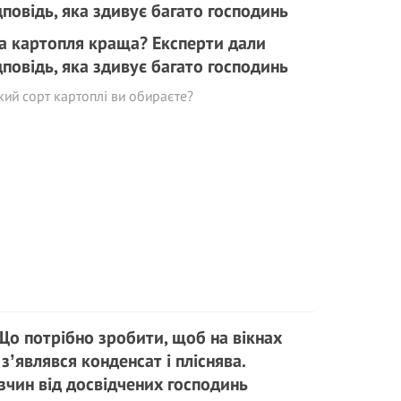
а картопля краща? Експерти дали
дповідь, яка здивує багато господинь
кий сорт картоплі ви обираєте?