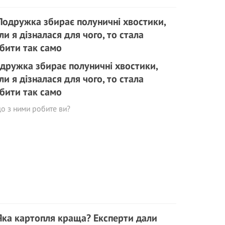
дружка збирає полуничні хвостики,
ли я дізналася для чого, то стала
бити так само
о з ними робите ви?