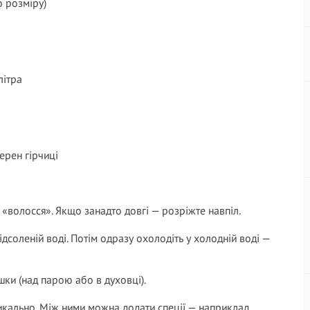
о розміру)
літра
ерен гірчиці
а «волосся». Якщо занадто довгі — розріжте навпіл.
ідсоленій воді. Потім одразу охолодіть у холодній воді —
шки (над парою або в духовці).
икально. Між ними можна додати спеції — наприклад,