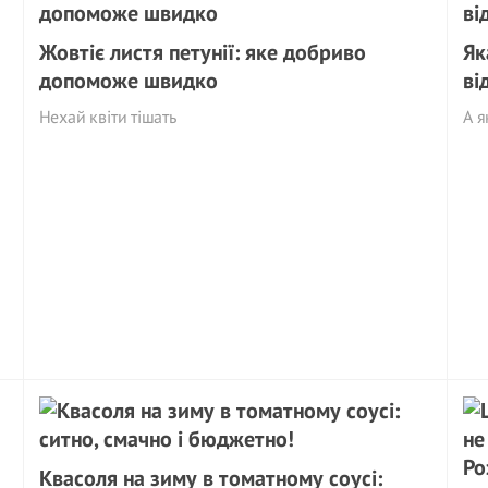
Жовтіє листя петунії: яке добриво
Як
допоможе швидко
ві
Нехай квіти тішать
А я
Квасоля на зиму в томатному соусі: