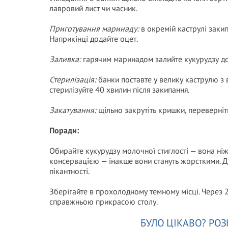
лавровий лист чи часник.
Приготування маринаду:
в окремій каструлі закип
Наприкінці додайте оцет.
Заливка:
гарячим маринадом залийте кукурудзу до
Стерилізація:
банки поставте у велику каструлю з 
стерилізуйте 40 хвилин після закипання.
Закатування:
щільно закрутіть кришки, переверніт
Поради:
Обирайте кукурудзу молочної стиглості — вона ні
консервацією — інакше вони стануть жорсткими. До
пікантності.
Зберігайте в прохолодному темному місці. Через 
справжньою прикрасою столу.
БУЛО ЦІКАВО? РОЗ