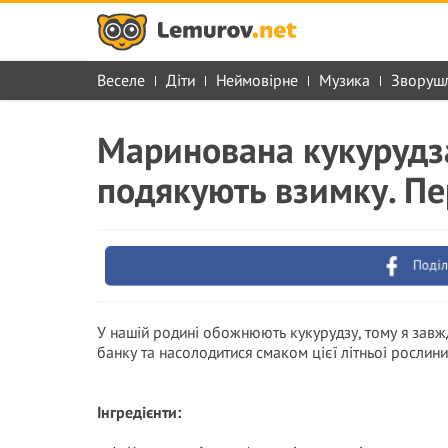
Веселе
Діти
Неймовірне
Музика
Зворуш
Маринована кукурудза
подякують взимку. Пе
Поділ
У нашій родині обожнюють кукурудзу, тому я завжд
банку та насолодитися смаком цієї літньоі рослини
Інгредієнти: