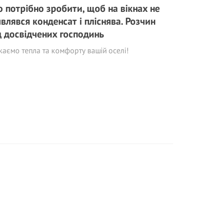
 потрібно зробити, щоб на вікнах не
являвся конденсат і пліснява. Розчин
д досвідчених господинь
аємо тепла та комфорту вашій оселі!