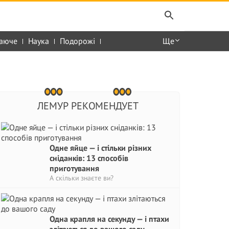
аюче
Наука
Подорожі
Ще
ЛЕМУР РЕКОМЕНДУЕТ
Одне яйце — і стільки різних
сніданків: 13 способів
приготування
А скільки знаєте ви?
Одна крапля на секунду — і птахи