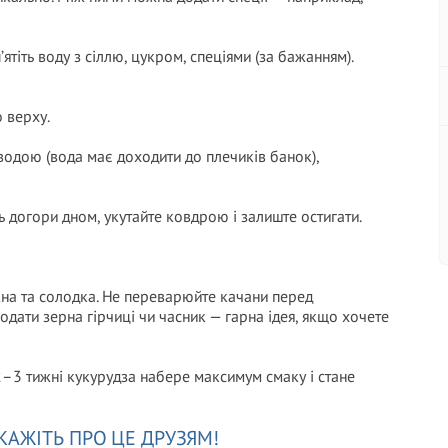
’ятіть воду з сіллю, цукром, спеціями (за бажанням).
 верху.
водою (вода має доходити до плечиків банок),
ь догори дном, укутайте ковдрою і залиште остигати.
жна та солодка. Не переварюйте качани перед
дати зерна гірчиці чи часник — гарна ідея, якщо хочете
2–3 тижні кукурудза набере максимум смаку і стане
КАЖІТЬ ПРО ЦЕ ДРУЗЯМ!