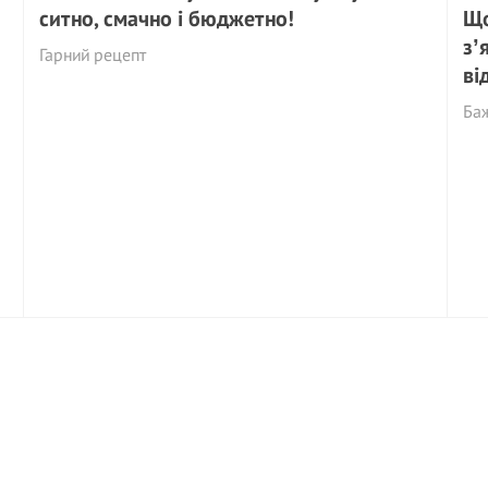
ситно, смачно і бюджетно!
Що
зʼ
Гарний рецепт
ві
Баж