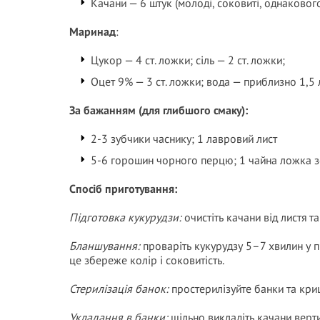
Качани — 6 штук (молоді, соковиті, однаковог
Маринад
:
Цукор — 4 ст. ложки; сіль — 2 ст. ложки;
Оцет 9% — 3 ст. ложки; вода — приблизно 1,5 
За бажанням (для глибшого смаку):
2-3 зубчики часнику; 1 лавровий лист
5-6 горошин чорного перцю; 1 чайна ложка з
Спосіб приготування:
Підготовка кукурудзи:
очистіть качани від листя т
Бланшування:
проваріть кукурудзу 5–7 хвилин у п
це збереже колір і соковитість.
Стерилізація банок:
простерилізуйте банки та кри
Укладання в банки:
щільно викладіть качани верт