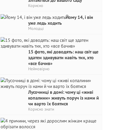
злітаються до вашого саду
Корисно
Йому 14, і він
уже ледь ходить
Молодці
15 фото, які доводять: наш світ ще
здатен здивувати навіть тих, хто
«все бачив»
Неймовірно
Лусочниці в домі: чому ці «живі
копалини» живуть поруч із нами й
чи варто їх боятися
Корисно знати