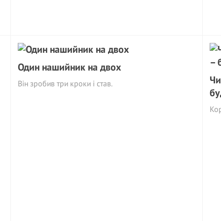
Один нашийник на двох
Чи
Він зробив три кроки і став.
бу
Ко