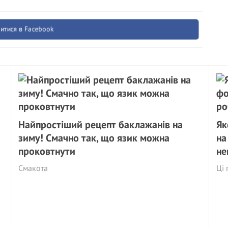
итися в Facebook
Найпростіший рецепт баклажанів на
Як
зиму! Смачно так, що язик можна
на
проковтнути
не
Смакота
Ці 