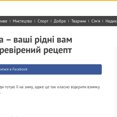
ливе
Мистецтво
Спорт
Добре
Тварини
Сім'я
Надих
 – ваші рідні вам
ревірений рецепт
итися в Facebook
и готую її на зиму, адже це так класно відкрити взимку
.