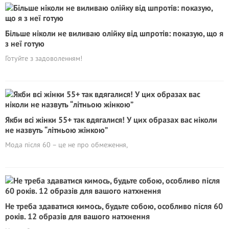
Більше ніколи не виливаю олійку від шпротів: показую, що я
з неї готую
Готуйте з задоволенням!
Якби всі жінки 55+ так вдягалися! У цих образах вас ніколи
не назвуть “літньою жінкою”
Мода після 60 – це не про обмеження,
Не треба здаватися кимось, будьте собою, особливо після 60
років. 12 образів для вашого натхнення