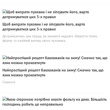
Щоб випрати пуховик і не зіпсувати його, варто
дотримуватися цих 3-х правил
Дотримуючись цих порад, ви зможете надовго зберегти тепло,
форму та охайний вигляд свого пуховика.
Найпростіший рецепт баклажанів на зиму! Смачно так, що
язик можна проковтнути
Смакота