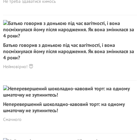
Не треба здаватися кимось
Батько говорив з донькою під час вагітності, і вона
посміхнулася йому після народження. Як вона змінилася за
4 роки?
Неймовірно! 😇
Неперевершений шоколадно-кавовий торт: на одному
шматочку не зупинитесь!
Смачного