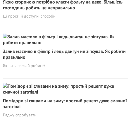
Якою стороною потрібно класти фольгу на деко. Більшість
господинь робить це неправильно
Ці прості й доступні способи
Залив мастило в фільтр і ледь двигун не зіпсував. Як робити
правильно
Як ви зазвичай робите?
Помідори зі сливами на зиму: простий рецепт дуже смачної
заготівлі
Раджу спробувати