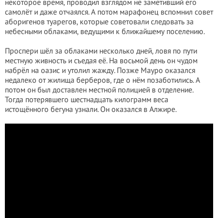
некоторое время, проводил взглядом не заметивший его
самолёт и даже отчаялся. А потом марафонец вспомнил совет
аборигенов туарегов, которые советовали следовать за
небесными облаками, ведущими к ближайшему поселению.
Проспери шёл за облаками несколько дней, ловя по пути
местную живность и съедая её. На восьмой день он чудом
набрёл на оазис и утолил жажду. Позже Мауро оказался
недалеко от жилища берберов, где о нём позаботились. А
потом он был доставлен местной полицией в отделение.
Тогда потерявшего шестнадцать килограмм веса
истощённого бегуна узнали. Он оказался в Алжире.