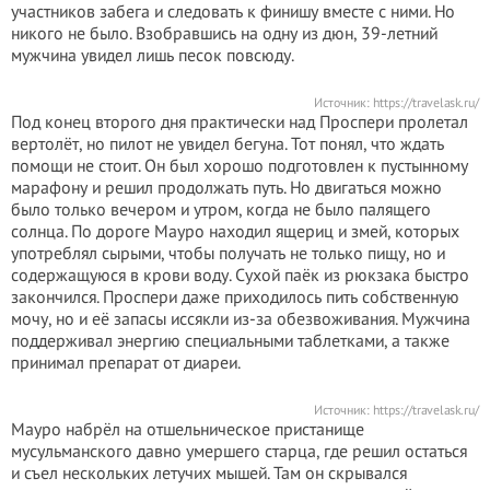
участников забега и следовать к финишу вместе с ними. Но
никого не было. Взобравшись на одну из дюн, 39-летний
мужчина увидел лишь песок повсюду.
Источник:
https://travelask.ru/
Под конец второго дня практически над Проспери пролетал
вертолёт, но пилот не увидел бегуна. Тот понял, что ждать
помощи не стоит. Он был хорошо подготовлен к пустынному
марафону и решил продолжать путь. Но двигаться можно
было только вечером и утром, когда не было палящего
солнца. По дороге Мауро находил ящериц и змей, которых
употреблял сырыми, чтобы получать не только пищу, но и
содержащуюся в крови воду. Сухой паёк из рюкзака быстро
закончился. Проспери даже приходилось пить собственную
мочу, но и её запасы иссякли из-за обезвоживания. Мужчина
поддерживал энергию специальными таблетками, а также
принимал препарат от диареи.
Источник:
https://travelask.ru/
Мауро набрёл на отшельническое пристанище
мусульманского давно умершего старца, где решил остаться
и съел нескольких летучих мышей. Там он скрывался