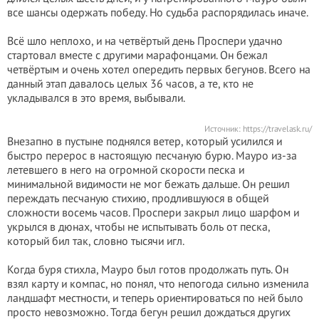
все шансы одержать победу. Но судьба распорядилась иначе.
Всё шло неплохо, и на четвёртый день Проспери удачно
стартовал вместе с другими марафонцами. Он бежал
четвёртым и очень хотел опередить первых бегунов. Всего на
данный этап давалось целых 36 часов, а те, кто не
укладывался в это время, выбывали.
Источник:
https://travelask.ru/
Внезапно в пустыне поднялся ветер, который усилился и
быстро перерос в настоящую песчаную бурю. Мауро из-за
летевшего в него на огромной скорости песка и
минимальной видимости не мог бежать дальше. Он решил
переждать песчаную стихию, продлившуюся в общей
сложности восемь часов. Проспери закрыл лицо шарфом и
укрылся в дюнах, чтобы не испытывать боль от песка,
который бил так, словно тысячи игл.
Когда буря стихла, Мауро был готов продолжать путь. Он
взял карту и компас, но понял, что непогода сильно изменила
ландшафт местности, и теперь ориентироваться по ней было
просто невозможно. Тогда бегун решил дождаться других