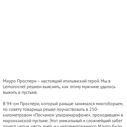
Мауро Проспери – настоящий итальянский герой. Мы в
Lemurov.net решили выяснить, как этому мужчине удалось
выжить в пустыне.
В 94-ом Проспери, который раньше занимался многоборьем,
по совету товарища решил поучаствовать в 250-
километровом «Песчаном ультрамарафоне», проходившем в
марокканской пустыне. Этот уникальный и сложнейший забег
длился целых шесть дней, и у натренированного Мауро были