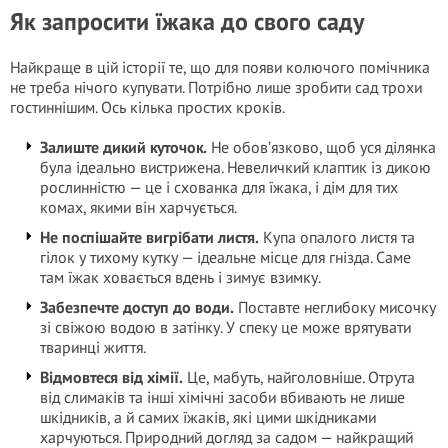
Як запросити їжака до свого саду
Найкраще в цій історії те, що для появи колючого помічника
не треба нічого купувати. Потрібно лише зробити сад трохи
гостиннішим. Ось кілька простих кроків.
Залиште дикий куточок.
Не обов’язково, щоб уся ділянка
була ідеально вистрижена. Невеличкий клаптик із дикою
рослинністю — це і схованка для їжака, і дім для тих
комах, якими він харчується.
Не поспішайте вигрібати листя.
Купа опалого листя та
гілок у тихому кутку — ідеальне місце для гнізда. Саме
там їжак ховається вдень і зимує взимку.
Забезпечте доступ до води.
Поставте неглибоку мисочку
зі свіжою водою в затінку. У спеку це може врятувати
тваринці життя.
Відмовтеся від хімії.
Це, мабуть, найголовніше. Отрута
від слимаків та інші хімічні засоби вбивають не лише
шкідників, а й самих їжаків, які цими шкідниками
харчуються. Природний догляд за садом — найкращий