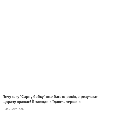
Печу таку “Сирну бабку” вже багато років, а результат
щоразу вражає! Її завжди зʼїдають першою
Смачного вам!