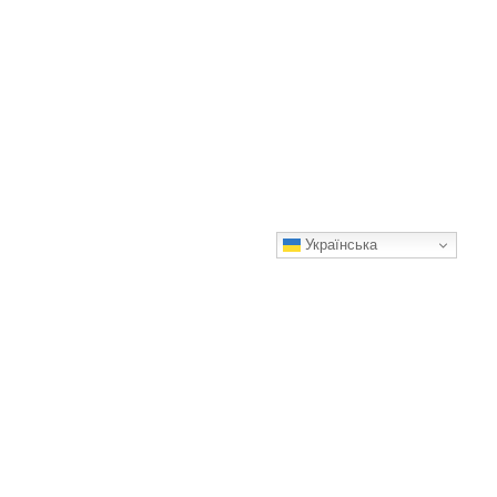
Українська
Щоб різдвяник гарно квітнув усю зиму, його треба полити
цим простим розчином
Головне — не переборщувати