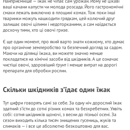
Найприємніше — їжак не чіпає сам урожай. Йому не цікаві
ваші качани капусти чи молода розсада. Його гастрономічні
смаки лежать виключно в площині комах. Тож поки інші
тваринки можуть нашкодити грядкам, цей колючий друг
залишає овочі цілими і недоторканими, а сам наїдається
досхочу тими, хто ці овочі гризе.
Є ще один момент, про який варто знати кожному, хто думає
про органічне землеробство та безпечний догляд за садом.
Маючи на ділянці їжака, ви можете значно менше
покладатися на хімічні засоби від шкідників. А це означає
чистіші овочі, здоровіший ґрунт і менше витрат на дорогі
препарати для обробки рослин.
Скільки шкідників з’їдає один їжак
Тут цифри говорять самі за себе. За одну ніч дорослий їжак
здатний з’їсти до сотні різних комах та безхребетних. Уявіть
собі: сотня шкідників щоночі, з весни до пізньої осені. За
сезон виходить кілька тисяч знищених гусениць, жуків та
слимаків — і все це абсолютно безкоштовно для вас.