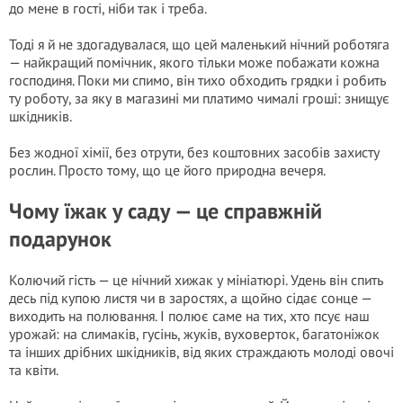
до мене в гості, ніби так і треба.
Тоді я й не здогадувалася, що цей маленький нічний роботяга
— найкращий помічник, якого тільки може побажати кожна
господиня. Поки ми спимо, він тихо обходить грядки і робить
ту роботу, за яку в магазині ми платимо чималі гроші: знищує
шкідників.
Без жодної хімії, без отрути, без коштовних засобів захисту
рослин. Просто тому, що це його природна вечеря.
Чому їжак у саду — це справжній
подарунок
Колючий гість — це нічний хижак у мініатюрі. Удень він спить
десь під купою листя чи в заростях, а щойно сідає сонце —
виходить на полювання. І полює саме на тих, хто псує наш
урожай: на слимаків, гусінь, жуків, вуховерток, багатоніжок
та інших дрібних шкідників, від яких страждають молоді овочі
та квіти.