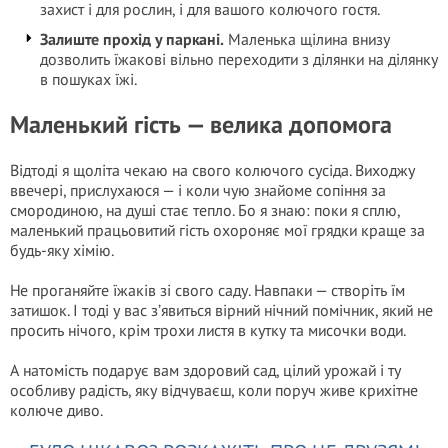
захист і для рослин, і для вашого колючого гостя.
Залиште прохід у паркані.
Маленька щілина внизу
дозволить їжакові вільно переходити з ділянки на ділянку
в пошуках їжі.
Маленький гість — велика допомога
Відтоді я щоліта чекаю на свого колючого сусіда. Виходжу
ввечері, прислухаюся — і коли чую знайоме сопіння за
смородиною, на душі стає тепло. Бо я знаю: поки я сплю,
маленький працьовитий гість охороняє мої грядки краще за
будь-яку хімію.
Не проганяйте їжаків зі свого саду. Навпаки — створіть їм
затишок. І тоді у вас з’явиться вірний нічний помічник, який не
просить нічого, крім трохи листя в кутку та мисочки води.
А натомість подарує вам здоровий сад, цілий урожай і ту
особливу радість, яку відчуваєш, коли поруч живе крихітне
колюче диво.