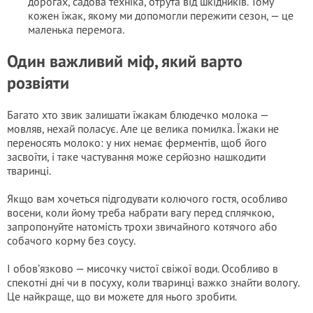
дорогах, садова техніка, отрута від шкідників. Тому
кожен їжак, якому ми допомогли пережити сезон, — це
маленька перемога.
Один важливий міф, який варто
розвіяти
Багато хто звик залишати їжакам блюдечко молока —
мовляв, нехай поласує. Але це велика помилка. Їжаки не
переносять молоко: у них немає ферментів, щоб його
засвоїти, і таке частування може серйозно нашкодити
тваринці.
Якщо вам хочеться підгодувати колючого гостя, особливо
восени, коли йому треба набрати вагу перед сплячкою,
запропонуйте натомість трохи звичайного котячого або
собачого корму без соусу.
І обов’язково — мисочку чистої свіжої води. Особливо в
спекотні дні чи в посуху, коли тваринці важко знайти вологу.
Це найкраще, що ви можете для нього зробити.