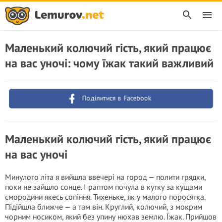
Маленький колючий гість, який працює
на вас уночі: чому їжак такий важливий
Поділитися в Facebook
Маленький колючий гість, який працює
на вас уночі
Минулого літа я вийшла ввечері на город — полити грядки,
поки не зайшло сонце. І раптом почула в кутку за кущами
смородини якесь сопіння. Тихеньке, як у малого поросятка.
Підійшла ближче — а там він. Круглий, колючий, з мокрим
чорним носиком, який без упину нюхав землю. Їжак. Прийшов