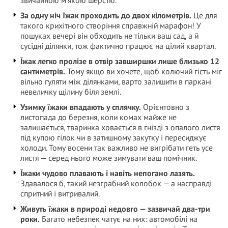
звичайною м’якою шерстю.
За одну ніч їжак проходить до двох кілометрів.
Це для
такого крихітного створіння справжній марафон! У
пошуках вечері він обходить не тільки ваш сад, а й
сусідні ділянки, тож фактично працює на цілий квартал.
Їжак легко пролізе в отвір завширшки лише близько 12
сантиметрів.
Тому якщо ви хочете, щоб колючий гість міг
вільно гуляти між ділянками, варто залишити в паркані
невеличку щілину біля землі.
Узимку їжаки впадають у сплячку.
Орієнтовно з
листопада до березня, коли комах майже не
залишається, тваринка ховається в гнізді з опалого листя
під купою гілок чи в затишному закутку і пересиджує
холоди. Тому восени так важливо не вигрібати геть усе
листя — серед нього може зимувати ваш помічник.
Їжаки чудово плавають і навіть непогано лазять.
Здавалося б, такий незграбний колобок — а насправді
спритний і витривалий.
Живуть їжаки в природі недовго — зазвичай два-три
роки.
Багато небезпек чатує на них: автомобілі на