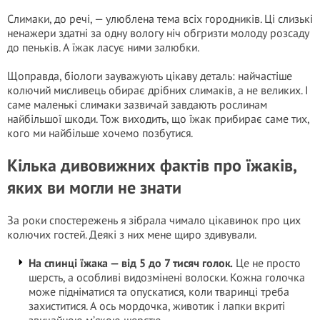
Слимаки, до речі, — улюблена тема всіх городників. Ці слизькі
ненажери здатні за одну вологу ніч обгризти молоду розсаду
до пеньків. А їжак ласує ними залюбки.
Щоправда, біологи зауважують цікаву деталь: найчастіше
колючий мисливець обирає дрібних слимаків, а не великих. І
саме маленькі слимаки зазвичай завдають рослинам
найбільшої шкоди. Тож виходить, що їжак прибирає саме тих,
кого ми найбільше хочемо позбутися.
Кілька дивовижних фактів про їжаків,
яких ви могли не знати
За роки спостережень я зібрала чимало цікавинок про цих
колючих гостей. Деякі з них мене щиро здивували.
На спинці їжака — від 5 до 7 тисяч голок.
Це не просто
шерсть, а особливі видозмінені волоски. Кожна голочка
може підніматися та опускатися, коли тваринці треба
захиститися. А ось мордочка, животик і лапки вкриті