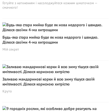
Готуйте з натхненням і насолоджуйтеся кожним шматочком —
смачного!
Будь-яка стара мийка буде як нова недорого і швидко.
Ділюся своїми 4-ма хитрощами
Мій секрет
Заливаю мандаринові корки й всю зиму тішуся своїй
кмітливості. Ділюся корисною хитрістю
Круто