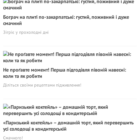
Бограч на плиті по-закарпатські: густий, поживний і дуже
смачний
Зігріє у прохолодні дні
Не проґавте момент! Перша підгодівля півоній навесні:
коли та як робити
Діліться своїми рецептами підживлення!
«Паризький коктейль» – домашній торт, який перевершить
усі солодощі в кондитерській
Смачного!