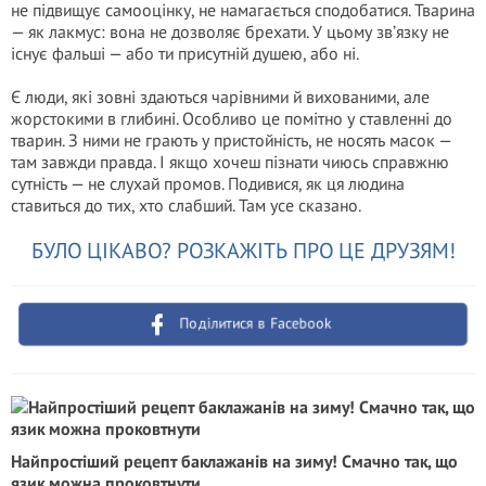
не підвищує самооцінку, не намагається сподобатися. Тварина
— як лакмус: вона не дозволяє брехати. У цьому зв’язку не
існує фальші — або ти присутній душею, або ні.
Є люди, які зовні здаються чарівними й вихованими, але
жорстокими в глибині. Особливо це помітно у ставленні до
тварин. З ними не грають у пристойність, не носять масок —
там завжди правда. І якщо хочеш пізнати чиюсь справжню
сутність — не слухай промов. Подивися, як ця людина
ставиться до тих, хто слабший. Там усе сказано.
БУЛО ЦІКАВО? РОЗКАЖІТЬ ПРО ЦЕ ДРУЗЯМ!
Поділитися в Facebook
Найпростіший рецепт баклажанів на зиму! Смачно так, що
язик можна проковтнути