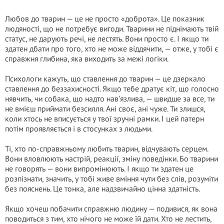
Любов до тварин — це не просто «доброта». Це показник
людяності, що не потребує вигоди. Тварини не піднімають твій
статус, не дарують речі, не лестять. Вони просто є. І якщо ти
здатен дбати про того, хто не може віддячити, — отже, у тобі є
справжня глибина, яка виходить за межі логіки.
Психологи кажуть, що ставлення до тварин — це дзеркало
ставлення до беззахисності. Якщо тебе дратує кіт, що голосно
нявчить, чи собака, що надто нав’язлива, — швидше за все, ти
не вмієш приймати безсилля. Ані своє, ані чуже. Ти злишся,
коли хтось не вписується у твої зручні рамки. І цей патерн
потім проявляється і в стосунках з людьми.
Ті, хто по-справжньому любить тварин, відчувають серцем.
Вони вловлюють настрій, реакції, зміну поведінки. Бо тварини
не говорять — вони випромінюють. І якщо ти здатен це
розпізнати, значить, у тобі живе вміння чути без слів, розуміти
без пояснень. Це тонка, але надзвичайно цінна здатність.
Якщо хочеш побачити справжню людину — подивися, як вона
поводиться з тим, хто нічого не може їй дати. Хто не лестить,