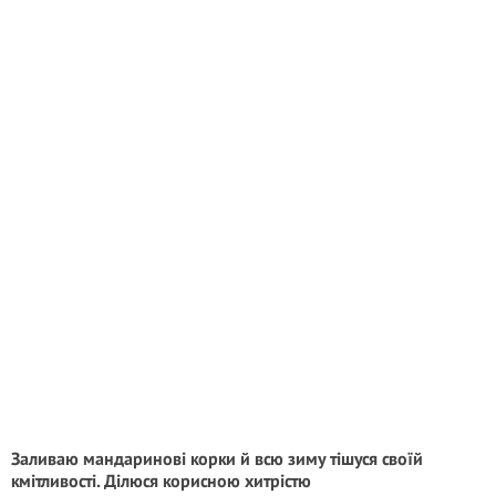
Заливаю мандаринові корки й всю зиму тішуся своїй
кмітливості. Ділюся корисною хитрістю