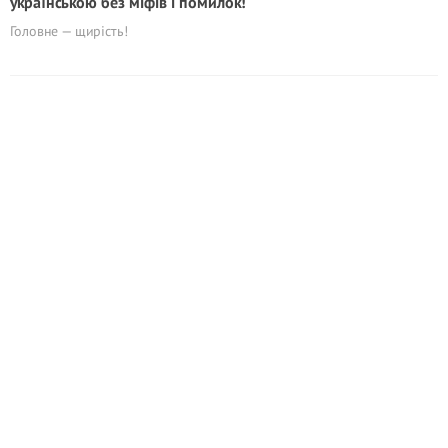
українською без міфів і помилок!
Головне — щирість!