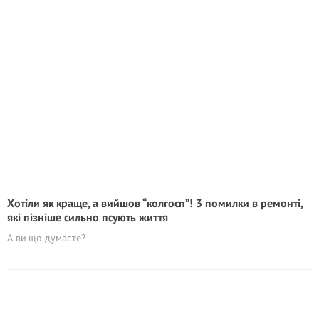
Хотіли як краще, а вийшов “колгосп”! 3 помилки в ремонті,
які пізніше сильно псують життя
А ви що думаєте?