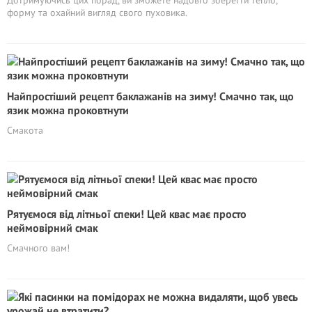
Дотримуючись цих порад, ви зможете надовго зберегти тепло,
форму та охайний вигляд свого пуховика.
Найпростіший рецепт баклажанів на зиму! Смачно так, що
язик можна проковтнути
Смакота
Рятyємоcя від літньої спеки! Цей квас має просто
неймовірний смак
Смачного вам!