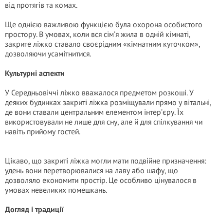
від протягів та комах.
Ще однією важливою функцією була охорона особистого
простору. В умовах, коли вся сім’я жила в одній кімнаті,
закрите ліжко ставало своєрідним «кімнатним куточком»,
дозволяючи усамітнитися.
Культурні аспекти
У Середньовіччі ліжко вважалося предметом розкоші. У
деяких будинках закриті ліжка розміщували прямо у вітальні,
де вони ставали центральним елементом інтер’єру. Їх
використовували не лише для сну, але й для спілкування чи
навіть прийому гостей.
Цікаво, що закриті ліжка могли мати подвійне призначення:
удень вони перетворювалися на лаву або шафу, що
дозволяло економити простір. Це особливо цінувалося в
умовах невеликих помешкань.
Догляд і традиції