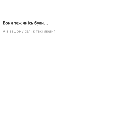
Вони теж чиїсь були…
А в вашому селі є такі люди?