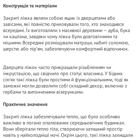
Конструкція та матеріали
Закриті ліжка являли собою ящик із дверцятами або
завісами, які повністю приховували того, хто знаходився
всередині. Їх виготовляли з масивної деревини — дуба, бука
чи каштана, завдяки чому ліжка були довговічними та
міцними. Всередині розміщували матраци, набиті соломою,
шерстю або пір’ям, забезпечуючи комфортний відпочинок.
Дверцята ліжок часто прикрашали різьбленням чи
інкрустацією, що свідчило про статус власника. У бідних
сім’ях такі ліжка були простими й функціональними, тоді як
заможні могли дозволити собі складний декор, включно з
гербами та витонченими візерунками.
Практичне значення
Закриті ліжка забезпечували тепло, що було особливо
важливо в погано опалюваних середньовічних будинках.
Вони зберігали тепло тіла, створюючи затишний простір
навіть у найхолодніші ночі. Окрім цього, такі ліжка захищали