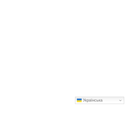
Українська
3 найважливіші поради по вирощуванню гортензії. Кущі
гарно квітнутимуть та ростимуть величезними
Головне — знайти баланс