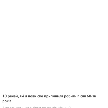
10 речей, які я повністю припинила робити після 60-ти
років
А ви помічали, що з віком стаєте вільнішими?