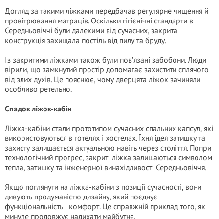
Догляд за такими ліжками передбачав регулярне чищення й
провітрювання матраців. Оскільки гігієнічні стандарти в
Середньовіччі були далекими від сучасних, закрита
конструкція захищала постіль від пилу та бруду.
Із закритими ліжками також були пов’язані забобони. Люди
вірили, що замкнутий простір допомагає захистити сплячого
від злих духів. Це пояснює, чому дверцята ліжок зачиняли
особливо ретельно.
Спадок ліжок-кабін
Ліжка-кабіни стали прототипом сучасних спальних капсул, які
використовуються в готелях і хостелах. Їхня ідея затишку та
захисту залишається актуальною навіть через століття. Попри
технологічний прогрес, закриті ліжка залишаються символом
тепла, затишку та інженерної винахідливості Середньовіччя.
Якщо поглянути на ліжка-кабіни з позиції сучасності, вони
дивують продуманістю дизайну, який поєднує
функціональність і комфорт. Це справжній приклад того, як
минуле продовжує надихати майбутнє.