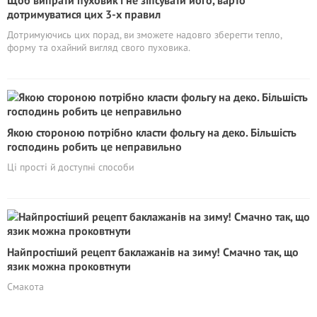
Щоб випрати пуховик і не зіпсувати його, варто
дотримуватися цих 3-х правил
Дотримуючись цих порад, ви зможете надовго зберегти тепло,
форму та охайний вигляд свого пуховика.
Якою стороною потрібно класти фольгу на деко. Більшість
господинь робить це неправильно
Ці прості й доступні способи
Найпростіший рецепт баклажанів на зиму! Смачно так, що
язик можна проковтнути
Смакота