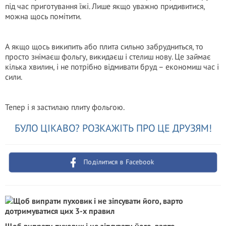
під час приготування їжі. Лише якщо уважно придивитися,
можна щось помітити.
А якщо щось википить або плита сильно забрудниться, то
просто знімаєш фольгу, викидаєш і стелиш нову. Це займає
кілька хвилин, і не потрібно відмивати бруд – економиш час і
сили.
Тепер і я застилаю плиту фольгою.
БУЛО ЦІКАВО? РОЗКАЖІТЬ ПРО ЦЕ ДРУЗЯМ!
Поділитися в Facebook