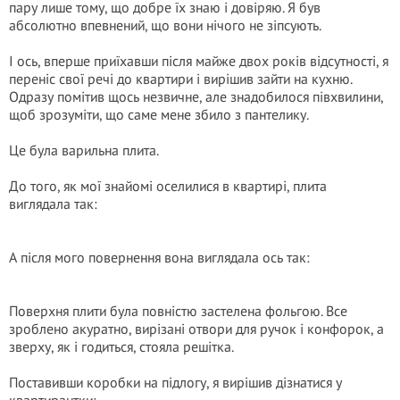
пару лише тому, що добре їх знаю і довіряю. Я був
абсолютно впевнений, що вони нічого не зіпсують.
І ось, вперше приїхавши після майже двох років відсутності, я
переніс свої речі до квартири і вирішив зайти на кухню.
Одразу помітив щось незвичне, але знадобилося півхвилини,
щоб зрозуміти, що саме мене збило з пантелику.
Це була варильна плита.
До того, як мої знайомі оселилися в квартирі, плита
виглядала так:
А після мого повернення вона виглядала ось так:
Поверхня плити була повністю застелена фольгою. Все
зроблено акуратно, вирізані отвори для ручок і конфорок, а
зверху, як і годиться, стояла решітка.
Поставивши коробки на підлогу, я вирішив дізнатися у