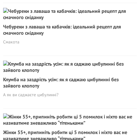
Чебуреки з лаваша та кабачків: ідеальний рецепт для
смачного сніданку
Смакота
Клумба на заздрість усім: як я саджаю цибулинні без
зайвого клопоту
А як ви саджаєте цибулинні?
Жінки 55+, припиніть робити ці 5 помилок і ніхто вас не
називатиме зневажливо “тітеньками”