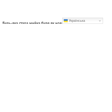
Українська
Будь-яка стара мийка буде як нова недорого і швидко.
Ділюся своїми 4-ма хитрощами
Мій секрет