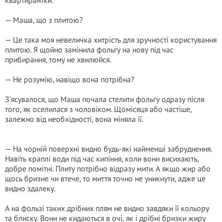
квартирантки:
— Маша, що з плитою?
— Це така моя невеличка хитрість для зручності користування
плитою. Я щойно замінила фольгу на нову під час
прибирання, тому не хвилюйся.
— Не розумію, навіщо вона потрібна?
З’ясувалося, що Маша почала стелити фольгу одразу після
того, як оселилася з чоловіком. Щомісяця або частіше,
залежно від необхідності, вона міняла її.
— На чорній поверхні видно будь-які найменші забруднення.
Навіть краплі води під час кипіння, коли вони висихають,
добре помітні. Плиту потрібно відразу мити. А якщо жир або
щось бризне чи втече, то миття точно не уникнути, адже це
видно здалеку.
А на фользі таких дрібних плям не видно завдяки її кольору
та блиску. Вони не кидаються в очі, як і дрібні бризки жиру