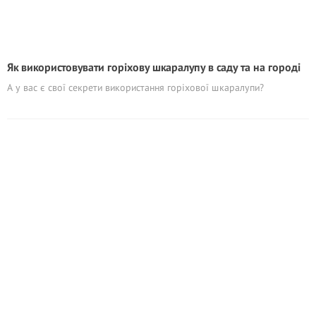
Як використовувати горіхову шкаралупу в саду та на городі
А у вас є свої секрети використання горіхової шкаралупи?