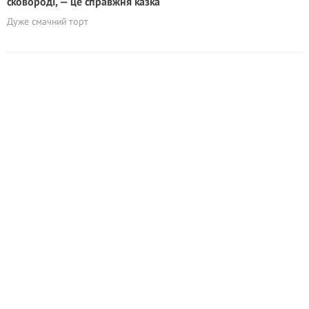
сковороді, — це справжня казка
Дуже смачний торт