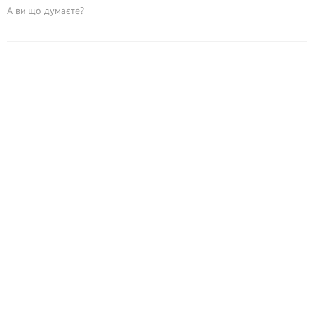
А ви що думаєте?