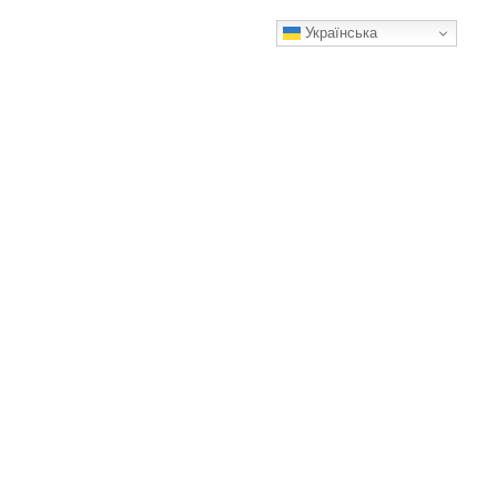
Українська
Чи памʼятає собака, що її колись підібрали з вулиці і дали
притулок
Що залишається від вуличного життя