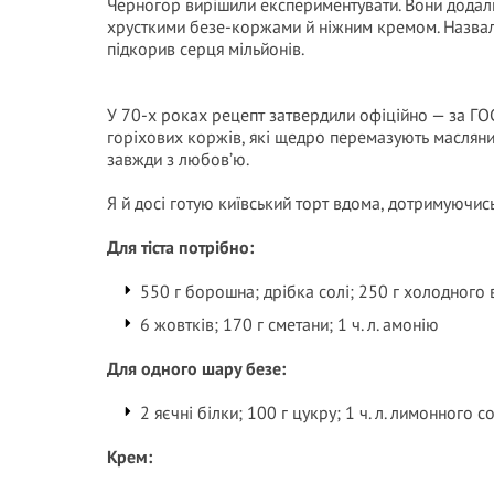
Черногор вирішили експериментувати. Вони додали д
хрусткими безе-коржами й ніжним кремом. Назвали 
підкорив серця мільйонів.
У 70-х роках рецепт затвердили офіційно — за ГОС
горіхових коржів, які щедро перемазують маслян
завжди з любов’ю.
Я й досі готую київський торт вдома, дотримуючись
Для тіста потрібно:
550 г борошна; дрібка солі; 250 г холодного
6 жовтків; 170 г сметани; 1 ч. л. амонію
Для одного шару безе:
2 яєчні білки; 100 г цукру; 1 ч. л. лимонного с
Крем: