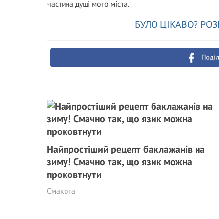
частина душі мого міста.
БУЛО ЦІКАВО? РОЗ
Поділ
Найпростіший рецепт баклажанів на
зиму! Смачно так, що язик можна
проковтнути
Смакота