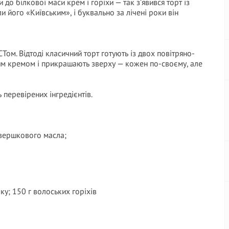
о білкової маси крем і горіхи — так з’явився торт із
його «Київським», і буквально за лічені роки він
Том. Відтоді класичний торт готують із двох повітряно-
им кремом і прикрашають зверху — кожен по-своєму, але
 перевірених інгредієнтів.
 вершкового масла;
оку; 150 г волоських горіхів