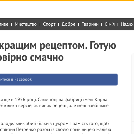
ливе
Мистецтво
Спорт
Добре
Тварини
Сім'я
Надих
йкращим рецептом. Готую
овірно смачно
итися в Facebook
я ще в 1956 році. Саме тоді на фабриці імені Карла
 кілька версій, як виник рецепт, але мені найбільше
лодильник збиті білки з цукром. І замість того, щоб
нстянтин Петренко разом із своєю помічницею Надією