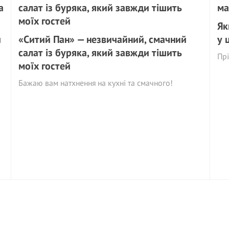
Як
й
«Ситий Пан» — незвичайний, смачний
у 
салат із буряка, який завжди тішить
Прі
моїх гостей
Бажаю вам натхнення на кухні та смачного!