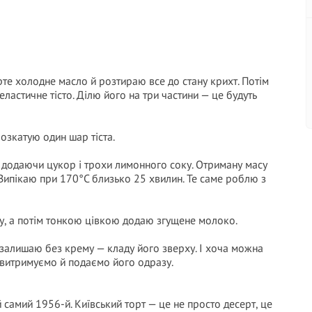
е холодне масло й розтираю все до стану крихт. Потім
еластичне тісто. Ділю його на три частини — це будуть
озкатую один шар тіста.
о додаючи цукор і трохи лимонного соку. Отриману масу
 Випікаю при 170°C близько 25 хвилин. Те саме роблю з
у, а потім тонкою цівкою додаю згущене молоко.
залишаю без крему — кладу його зверху. І хоча можна
е витримуємо й подаємо його одразу.
 самий 1956-й. Київський торт — це не просто десерт, це