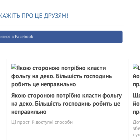
КАЖІТЬ ПРО ЦЕ ДРУЗЯМ!
итися в Facebook
Якою стороною потрібно класти фольгу
Що
на деко. Більшість господинь робить це
йо
неправильно
пр
Ці прості й доступні способи
Дот
збе
пух