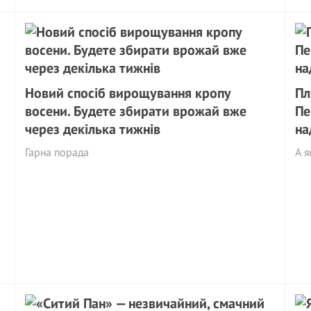
Новий спосіб вирощування кропу
Пл
восени. Будете збирати врожай вже
Пе
через декілька тижнів
на
Гарна порада
А я