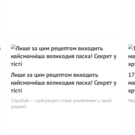
Лише за цим рецептом виходить
17
найсмачніша великодня паска! Секрет у
ма
тісті
хр
Спробуй – і цей рецепт стане улюбленим у твоїй
Нед
родині!