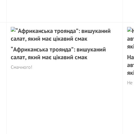
“Африканська троянда”: вишуканий
салат, який має цікавий смак
На
ав
Смачного!
як
Не