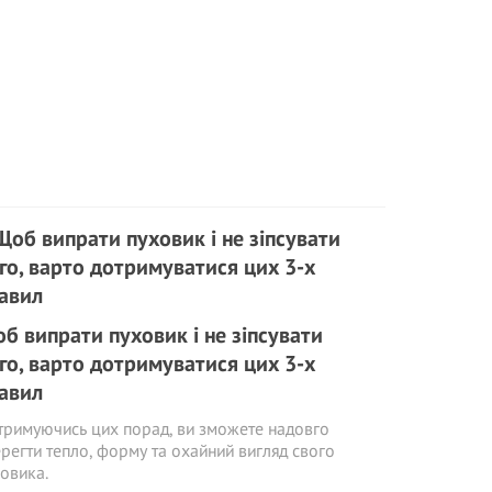
б випрати пуховик і не зіпсувати
го, варто дотримуватися цих 3-х
авил
римуючись цих порад, ви зможете надовго
регти тепло, форму та охайний вигляд свого
овика.