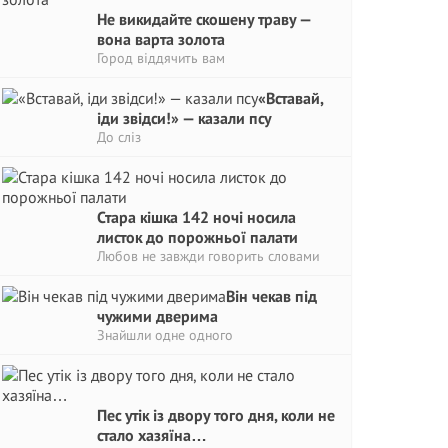
Не викидайте скошену траву —
вона варта золота
Город віддячить вам
«Вставай,
іди звідси!» — казали псу
До сліз
Стара кішка 142 ночі носила
листок до порожньої палати
Любов не завжди говорить словами
Він чекав під
чужими дверима
Знайшли одне одного
Пес утік із двору того дня, коли не
стало хазяїна…