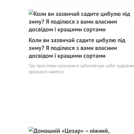
Коли ви зазвичай садите цибулю під
зиму? Я поділюся з вами власним
досвідом і кращими сортами
Так простими кроками я забезпечую себе чудовим
урожаєм навесні