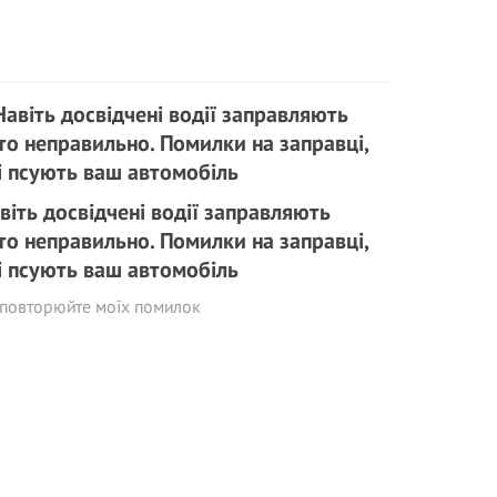
віть досвідчені водії заправляють
то неправильно. Помилки на заправці,
і псують ваш автомобіль
 повторюйте моїх помилок