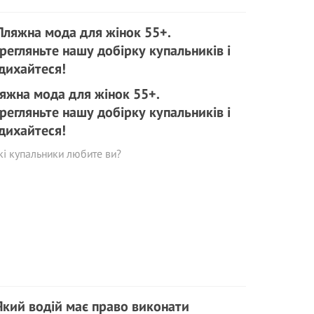
яжна мода для жінок 55+.
рeгляньте нашу добірку купальників і
дихайтеся!
кі купальники любите ви?