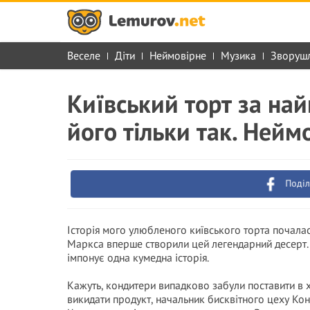
Веселе
Діти
Неймовірне
Музика
Зворуш
Київський торт за на
його тільки так. Нейм
Поділ
Історія мого улюбленого київського торта почалас
Маркса вперше створили цей легендарний десерт. Є
імпонує одна кумедна історія.
Кажуть, кондитери випадково забули поставити в хо
викидати продукт, начальник бисквітного цеху Ко