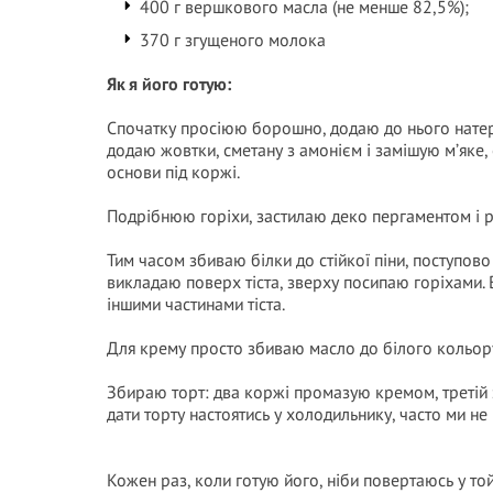
400 г вершкового масла (не менше 82,5%);
370 г згущеного молока
Як я його готую:
Спочатку просіюю борошно, додаю до нього натерт
додаю жовтки, сметану з амонієм і замішую м’яке, 
основи під коржі.
Подрібнюю горіхи, застилаю деко пергаментом і р
Тим часом збиваю білки до стійкої піни, поступов
викладаю поверх тіста, зверху посипаю горіхами.
іншими частинами тіста.
Для крему просто збиваю масло до білого кольор
Збираю торт: два коржі промазую кремом, третій 
дати торту настоятись у холодильнику, часто ми н
Кожен раз, коли готую його, ніби повертаюсь у той