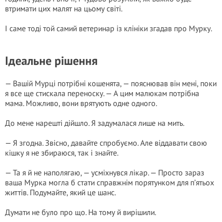
втримати цих малят на цьому світі.
І саме тоді той самий ветеринар із клініки згадав про Мурку.
Ідеальне рішення
— Вашій Мурці потрібні кошенята, — пояснював він мені, поки
я все ще стискала переноску. — А цим малюкам потрібна
мама. Можливо, вони врятують одне одного.
До мене нарешті дійшло. Я задумалася лише на мить.
— Я згодна. Звісно, давайте спробуємо. Але віддавати свою
кішку я не збираюся, так і знайте.
— Та я й не наполягаю, — усміхнувся лікар. — Просто зараз
ваша Мурка могла б стати справжнім порятунком для п’ятьох
життів. Подумайте, який це шанс.
Думати не було про що. На тому й вирішили.