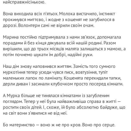
найсправжнісінькою.
Вона виходила всіх п’ятьох. Молока вистачило, інстинкт
прокинувся миттєво, і жодне з кошенят не загубилося в
дорозі. Волонтери самі не вірили своїм очам.
Марина постійно підтримувала з нами зв’язок, допомагала
порадами й без кінця дякувала всій нашій родині. Разом
вирішили, що до трьох місяців малята залишаться з мамою, а
потім почнемо шукати їм добрі, надійні руки.
Наш дім знову наповнився життям. Замість того сумного
муркотіння тепер усюди чувся писк, вовтузіння, тупіт
маленьких лапок по ламінату. Кошенята перекидали тапки,
дерли диван і засинали клубочком просто посеред кімнати.
А Мурка більше не тинялася кімнатами із загубленим
поглядом. Тепер у неї була найважливіша справа в житті —
ростити своїх дітей. І, схоже, їй було абсолютно байдуже, що
на світ вони з’явилися не від неї.
Бо материнство — воно ж не про кров. Воно про серце.