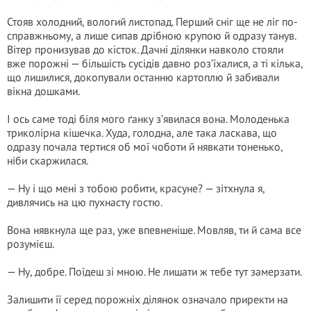
Стояв холодний, вологий листопад. Перший сніг ще не ліг по-
справжньому, а лише сипав дрібною крупою й одразу танув.
Вітер пронизував до кісток. Дачні ділянки навколо стояли
вже порожні — більшість сусідів давно роз’їхалися, а ті кілька,
що лишилися, докопували останню картоплю й забивали
вікна дошками.
І ось саме тоді біля мого ґанку з’явилася вона. Молоденька
триколірна кішечка. Худа, голодна, але така ласкава, що
одразу почала тертися об мої чоботи й нявкати тоненько,
ніби скаржилася.
— Ну і що мені з тобою робити, красуне? — зітхнула я,
дивлячись на цю пухнасту гостю.
Вона нявкнула ще раз, уже впевненіше. Мовляв, ти й сама все
розумієш.
— Ну, добре. Поїдеш зі мною. Не лишати ж тебе тут замерзати.
Залишити її серед порожніх ділянок означало приректи на