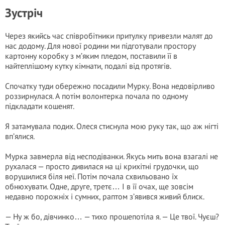
Зустріч
Через якийсь час співробітники притулку привезли малят до
нас додому. Для нової родини ми підготували простору
картонну коробку з м’яким пледом, поставили її в
найтеплішому кутку кімнати, подалі від протягів.
Спочатку туди обережно посадили Мурку. Вона недовірливо
роззирнулася. А потім волонтерка почала по одному
підкладати кошенят.
Я затамувала подих. Олеся стиснула мою руку так, що аж нігті
вп’ялися.
Мурка завмерла від несподіванки. Якусь мить вона взагалі не
рухалася — просто дивилася на ці крихітні грудочки, що
ворушилися біля неї. Потім почала схвильовано їх
обнюхувати. Одне, друге, третє… І в її очах, ще зовсім
недавно порожніх і сумних, раптом з’явився живий блиск.
— Ну ж бо, дівчинко… — тихо прошепотіла я. — Це твої. Чуєш?