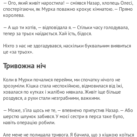
— Ого, який живіт наростила! — сміявся Назар, хлопець Олесі,
спостерігаючи, як Мурка поважно крокує кімнатою. — Прямо
королева.
— А що ти хотів, — відповідала я. — Стільки часу голодувала,
тепер за трьох наїдається. Хай їсть, бідося.
Ніхто з нас не здогадувався, наскільки буквальним виявиться
це «за трьох».
Тривожна ніч
Коли в Мурки почалися перейми, ми спочатку нічого не
зрозуміли. Кішка стала неспокійною, відмовилася від їжі,
ховалася по кутках і жалібно нявкала. Живіт іще більше
роздувся, а рухи стали незграбними, важкими.
— Може, з’їла щось не те, — впевнено припустив Назар. — Або
шерстю шлунок забився. У моєї сестри в перса таке було,
навіть операцію робили.
Але мене не полишала тривога. Я бачила, що з кішкою коїться