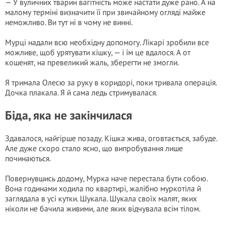
— У вуличних тварин вагітність може настати дуже рано. А на
малому терміні визначити її при звичайному огляді майже
неможливо. Ви тут ні в чому не винні.
Мурці надали всю необхідну допомогу. Лікарі зробили все
можливе, щоб урятувати кішку, — і їм це вдалося. А от
кошенят, на превеликий жаль, зберегти не змогли.
Я тримала Олесю за руку в коридорі, поки тривала операція.
Дочка плакала. Я й сама ледь стримувалася.
Біда, яка не закінчилася
Здавалося, найгірше позаду. Кішка жива, оговтається, забуде.
Але дуже скоро стало ясно, що випробування лише
починаються.
Повернувшись додому, Мурка наче перестала бути собою.
Вона годинами ходила по квартирі, жалібно муркотіла й
заглядала в усі кутки. Шукала. Шукала своїх малят, яких
ніколи не бачила живими, але яких відчувала всім тілом.