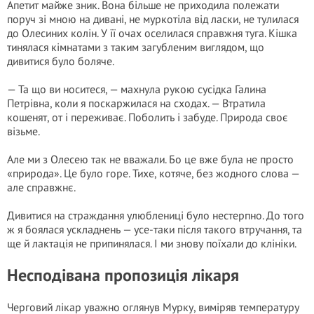
Апетит майже зник. Вона більше не приходила полежати
поруч зі мною на дивані, не муркотіла від ласки, не тулилася
до Олесиних колін. У її очах оселилася справжня туга. Кішка
тинялася кімнатами з таким загубленим виглядом, що
дивитися було боляче.
— Та що ви носитеся, — махнула рукою сусідка Галина
Петрівна, коли я поскаржилася на сходах. — Втратила
кошенят, от і переживає. Поболить і забуде. Природа своє
візьме.
Але ми з Олесею так не вважали. Бо це вже була не просто
«природа». Це було горе. Тихе, котяче, без жодного слова —
але справжнє.
Дивитися на страждання улюблениці було нестерпно. До того
ж я боялася ускладнень — усе-таки після такого втручання, та
ще й лактація не припинялася. І ми знову поїхали до клініки.
Несподівана пропозиція лікаря
Черговий лікар уважно оглянув Мурку, виміряв температуру