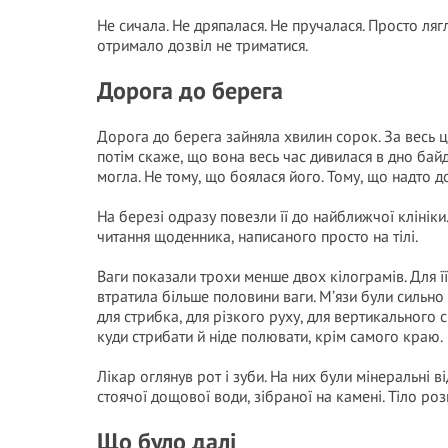
Не сичала. Не дряпалася. Не пручалася. Просто ляг
отримало дозвіл не триматися.
Дорога до берега
Дорога до берега зайняла хвилин сорок. За весь ц
потім скаже, що вона весь час дивилася в дно бай
могла. Не тому, що боялася його. Тому, що надто д
На березі одразу повезли її до найближчої клініки.
читання щоденника, написаного просто на тілі.
Ваги показали трохи менше двох кілограмів. Для 
втратила більше половини ваги. М’язи були сильно 
для стрибка, для різкого руху, для вертикального с
куди стрибати й ніде полювати, крім самого краю.
Лікар оглянув рот і зуби. На них були мінеральні в
стоячої дощової води, зібраної на камені. Тіло ро
Що було далі