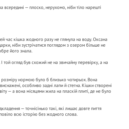
ла всередині — плоско, нерухомо, ніби тіло нарешті
ей час кішка жодного разу не глянула на воду. Оксана
дарки, ніби зустрічатися поглядом з озером більше не
обре його знала.
 І той огляд був схожий не на звичайну перевірку, а на
її розміру нормою було б близько чотирьох. Вона
виснажені, особливо задні лапи й стегна. Кішки створені
віту — а вона місяцями жила на пласкій плиті, де не було
ідкладення — точнісінько такі, які лишає довге пиття
зповіло всю історію без жодного слова.