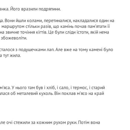
анка. Його вразили подряпини.
да. Вони йшли колами, перетиналися, накладалися один на
 маршрутом стільки разів, що камінь почав пам’ятати її
 звичне точіння кігтів. Це були сліди істоти, якій нема
е збожеволіти.
що сталося з подушечками лап. Але вже на тому камені було
а тут жила.
са. У нього там був і хліб, і сало, і термос, і старий
лася об металевий кухоль. Він поклав м’ясо на край
 але очі стежили за кожним рухом руки. Потім вона