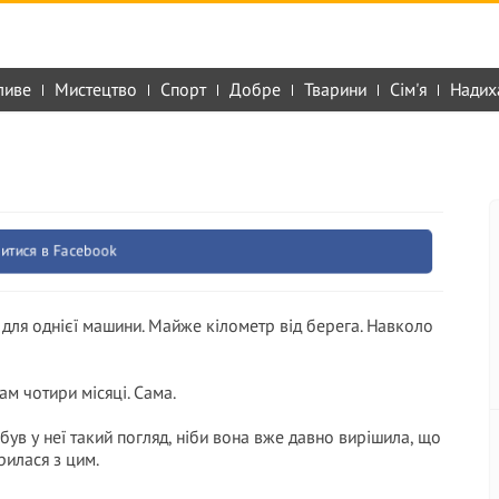
ливе
Мистецтво
Спорт
Добре
Тварини
Сім'я
Надих
итися в Facebook
 для однієї машини. Майже кілометр від берега. Навколо
м чотири місяці. Сама.
І був у неї такий погляд, ніби вона вже давно вирішила, що
рилася з цим.