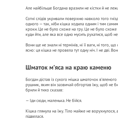
Але найбільше Богдана вразили не кістки й не леж
Сотні слідів укривали поверхню навколо того гніз
одного — так, ніби кішка ходила одним і тим самим
кроки. Це не було схоже на гру. Це не було схоже на
куди йти, але яка все одно мусить рухатися, щоб н
Вони ще не знали ні термінів, ні її ваги, ні того, 
ясно: ця кішка не провела тут одну ніч. І не дві. Вон
Шматок м’яса на краю каменю
Богдан дістав із сухого мішка шматочок в’яленого м’я
рушник, яким він зазвичай обгортав їжу, щоб не би
брили й тихо сказав:
— Іди сюди, маленька. Не бійся.
Кішка глянула на їжу. Тіло майже не ворухнулося,
підвелася.