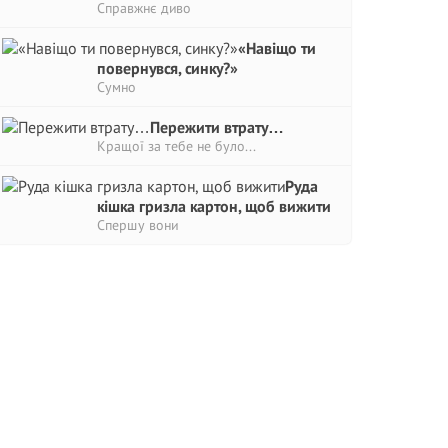
Справжнє диво
«Навіщо ти
повернувся, синку?»
Сумно
Пережити втрату…
Кращої за тебе не було...
Руда
кішка гризла картон, щоб вижити
Спершу вони