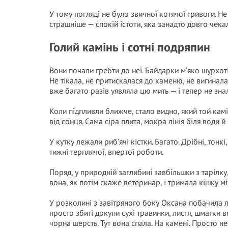
У тому погляді не було звичної котячої тривоги. Не 
страшніше — спокій істоти, яка занадто довго чекал
Голий камінь і сотні подряпин
Вони почали гребти до неї. Байдарки м’яко шурхотіл
Не тікала, не притискалася до каменю, не вигинала
вже багато разів уявляла цю мить — і тепер не знал
Коли підпливли ближче, стало видно, який той камінь
від сонця. Сама сіра плита, мокра лінія біля води й 
У кутку лежали риб’ячі кістки. Багато. Дрібні, тонк
тижні терплячої, впертої роботи.
Поряд, у природній заглибині завбільшки з тарілк
вона, як потім скаже ветеринар, і тримала кішку м
У розколині з завітряного боку Оксана побачила л
просто збиті докупи сухі травинки, листя, шматки 
чорна шерсть. Тут вона спала. На камені. Просто неб