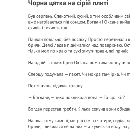
Чорна цятка на сірій плиті
Був серпень. Спекотний, сухий, з тим особливим св
вже нагрівається під сонцем. Богдан і Оксана вий
схилів і тихих заток.
Пливли повільно, без поспіху. Просто перетинали ши
брили. Деякі ледве піднімалися над поверхнею. Ос
тільки мох по краю та сухі жмути трави, які приніс 
На одній із таких брил Оксана помітила чорну цятк
Спершу подумала — пакет. Чи мокра ганчірка. Чи пт
Потім цятка підняла голову.
— Богдане, — тихо покликала вона. — То що, кіт?
Богдан перестав гребти. Кілька секунд вони обидв
На пласкому камені, метрів сім на чотири, сиділа 
брили, і дивилася не на них — а кудись за воду, на