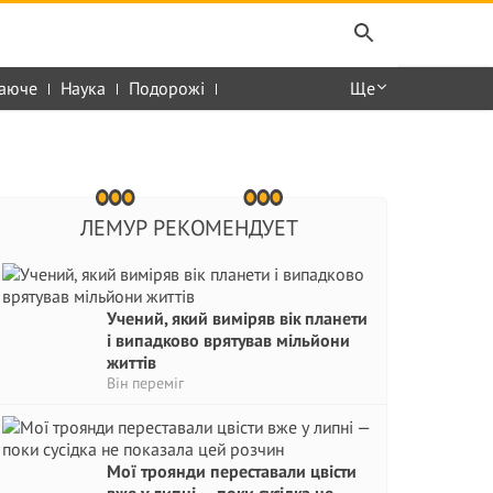
аюче
Наука
Подорожі
Ще
ЛЕМУР РЕКОМЕНДУЕТ
Учений, який виміряв вік планети
і випадково врятував мільйони
життів
Він переміг
Мої троянди переставали цвісти