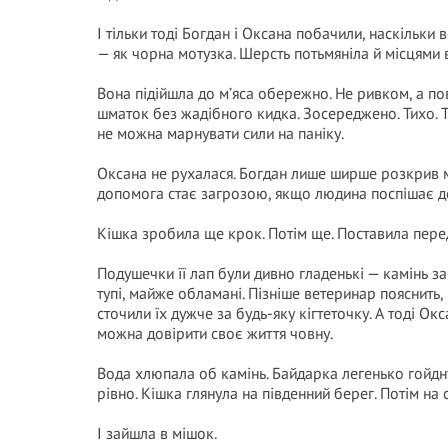
І тільки тоді Богдан і Оксана побачили, наскільки в
— як чорна мотузка. Шерсть потьмяніла й місцями в
Вона підійшла до м’яса обережно. Не ривком, а по
шматок без жадібного кидка. Зосереджено. Тихо. Так
не можна марнувати сили на паніку.
Оксана не рухалася. Богдан лише ширше розкрив м
допомога стає загрозою, якщо людина поспішає до
Кішка зробила ще крок. Потім ще. Поставила пере
Подушечки її лап були дивно гладенькі — камінь за м
тупі, майже обламані. Пізніше ветеринар пояснить
сточили їх дужче за будь-яку кігтеточку. А тоді Ок
можна довірити своє життя човну.
Вода хлюпала об камінь. Байдарка легенько гойдну
рівно. Кішка глянула на південний берег. Потім на
І зайшла в мішок.