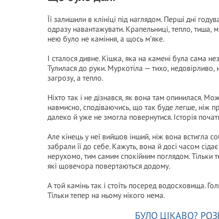
Її залишили в клініці під наглядом. Перші дні год
одразу навантажувати. Крапельниці, тепло, тиша, м’
нею було не каміння, а щось м’яке.
І сталося дивне. Кішка, яка на камені була сама нез
Тулилася до руки. Муркотіла — тихо, недовірливо,
загрозу, а тепло.
Ніхто так і не дізнався, як вона там опинилася. Мо
навмисно, сподіваючись, що так буде легше, ніж п
далеко й уже не змогла повернутися. Історія початк
Але кінець у неї вийшов інший, ніж вона встигла соб
забрали її до себе. Кажуть, вона й досі часом сіда
нерухомо, тим самим спокійним поглядом. Тільки те
які щовечора повертаються додому.
А той камінь так і стоїть посеред водосховища. Голи
Тільки тепер на ньому нікого нема.
БУЛО ЦІКАВО? РОЗ