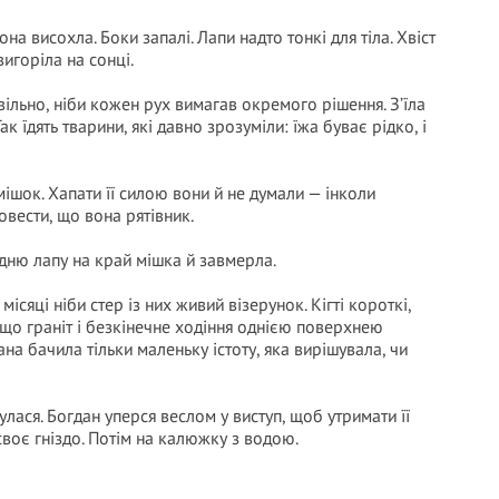
она висохла. Боки запалі. Лапи надто тонкі для тіла. Хвіст
игоріла на сонці.
вільно, ніби кожен рух вимагав окремого рішення. З’їла
 їдять тварини, які давно зрозуміли: їжа буває рідко, і
ішок. Хапати її силою вони й не думали — інколи
вести, що вона рятівник.
дню лапу на край мішка й завмерла.
ісяці ніби стер із них живий візерунок. Кігті короткі,
, що граніт і безкінечне ходіння однією поверхнею
сана бачила тільки маленьку істоту, яка вирішувала, чи
лася. Богдан уперся веслом у виступ, щоб утримати її
 своє гніздо. Потім на калюжку з водою.