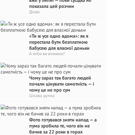
вже у липні — поки сусідка не
показала цей розчин
Дієво
«Ти ж усе одно вдома»: як я
перестала бути безплатною
бабусею для власної доньки
А якби ви вчинили?
Чому зараз так багато людей
почали цінувати самотність — і
чому це не про сум
Цікава думка
Фото готувався зняти напад — а
пума зробила те, чого він не
бачив за 22 роки в горах