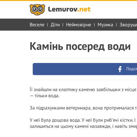
Веселе
Діти
Неймовірне
Музика
Зворуш
Камінь посеред води
Поділ
Її знайшли на клаптику каменю завбільшки з місце
— тільки вода.
За підрахунками ветеринара, вона протрималася та
У неї була дощова вода. У неї були риб’ячі кістки. 
залишиться на цьому камені назавжди, і навіть зми