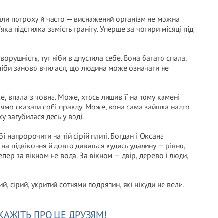
ували потроху й часто — виснажений організм не можна
яка підстилка замість граніту. Уперше за чотири місяці під
ворушність, тут ніби відпустила себе. Вона багато спала.
 ніби заново вчилася, що людина може означати не
же, впала з човна. Може, хтось лишив її на тому камені
рямо сказати собі правду. Може, вона сама зайшла надто
у загубилася десь у воді.
і напророчити на тій сірій плиті. Богдан і Оксана
є на підвіконня й довго дивиться кудись удалину — рівно,
пер за вікном не вода. За вікном — двір, дерево і люди,
й, сірий, укритий сотнями подряпин, які нікуди не вели.
КАЖІТЬ ПРО ЦЕ ДРУЗЯМ!