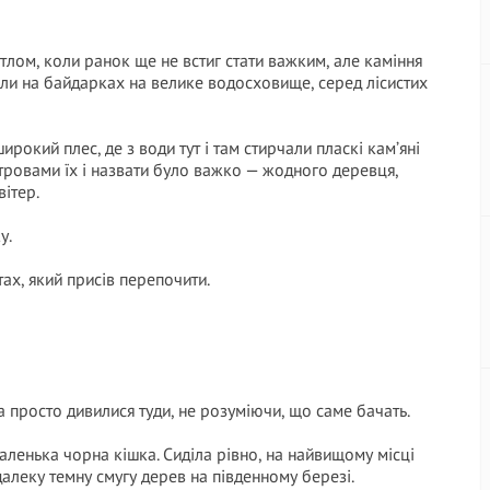
ітлом, коли ранок ще не встиг стати важким, але каміння
шли на байдарках на велике водосховище, серед лісистих
рокий плес, де з води тут і там стирчали пласкі кам’яні
тровами їх і назвати було важко — жодного деревця,
вітер.
у.
ах, який присів перепочити.
а просто дивилися туди, не розуміючи, що саме бачать.
маленька чорна кішка. Сиділа рівно, на найвищому місці
 далеку темну смугу дерев на південному березі.