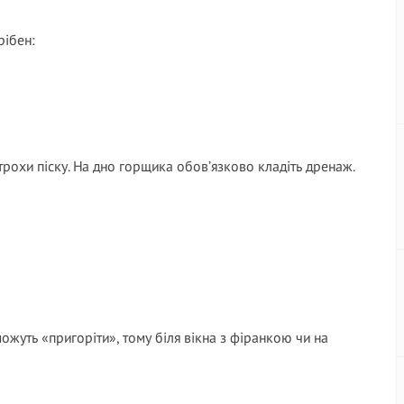
рібен:
рохи піску. На дно горщика обов’язково кладіть дренаж.
ожуть «пригоріти», тому біля вікна з фіранкою чи на