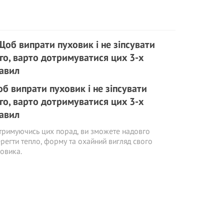
б випрати пуховик і не зіпсувати
го, варто дотримуватися цих 3-х
авил
римуючись цих порад, ви зможете надовго
регти тепло, форму та охайний вигляд свого
овика.