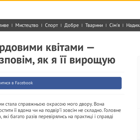
ливе
Мистецтво
Спорт
Добре
Тварини
Сім'я
Надих
ордовими квітами —
зповім, як я її вирощую
итися в Facebook
ами стала справжньою окрасою мого двору. Вона
стити її вдома чи на подвір’ї зовсім не складно. Головне
, які багато разів перевірялись на практиці і справді