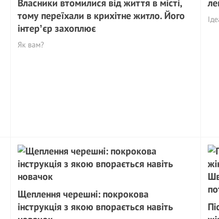
Власники втомилися від життя в місті,
ле
тому переїхали в крихітне житло. Його
Іде
інтерʼєр захоплює
Як вам?
Щеплення черешні: покрокова
інструкція з якою впорається навіть
Пі