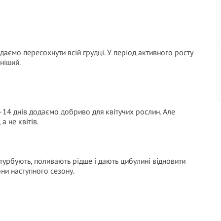
даємо пересохнути всій грудці. У період активного росту
ніший.
–14 днів додаємо добриво для квітучих рослин. Але
а не квітів.
не турбують, поливають рідше і дають цибулині відновити
ни наступного сезону.