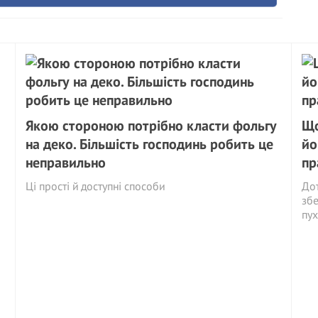
Якою стороною потрібно класти фольгу
Що
на деко. Більшість господинь робить це
йо
неправильно
пр
Ці прості й доступні способи
Дот
збе
пух