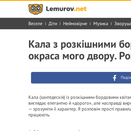
Веселе
Діти
Неймовірне
Музика
Зворуш
Кала з розкішними б
окраса мого двору. Ро
Поділ
Кала (зантедескія) із розкішними бордовими квіт
виглядає елегантно й «дорого», але насправді виро
— зрозуміти її характер. Я розповім прості правила
працюють.