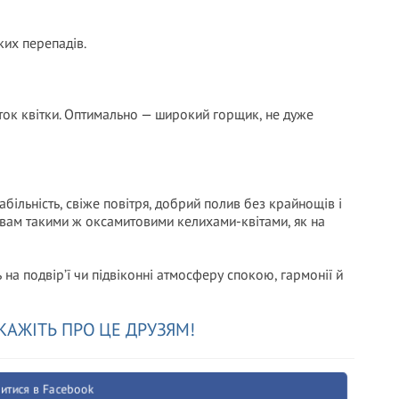
ких перепадів.
иток квітки. Оптимально — широкий горщик, не дуже
більність, свіже повітря, добрий полив без крайнощів і
ть вам такими ж оксамитовими келихами-квітами, як на
на подвір’ї чи підвіконні атмосферу спокою, гармонії й
КАЖІТЬ ПРО ЦЕ ДРУЗЯМ!
итися в Facebook