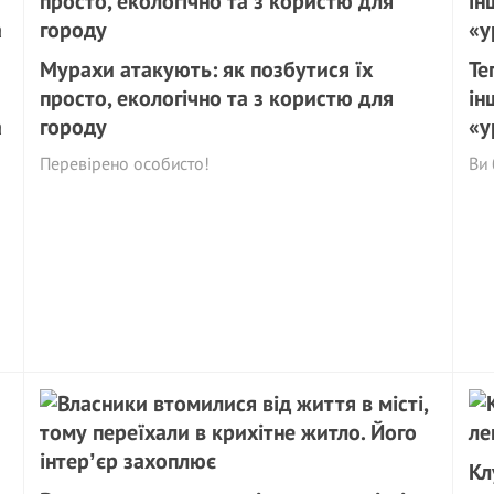
Мурахи aтакyють: як позбутися їх
Те
просто, екологічно та з користю для
ін
а
городу
«у
Перевірено особисто!
Ви 
Кл