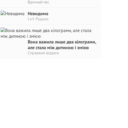
Вдячний пес
Невидима
І кіт Рудько
Вона важила лише два кілограми,
але стала між дитиною і змією
Справжня відвага