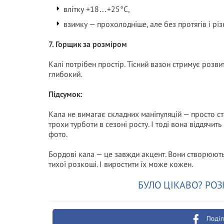
влітку +18…+25°C,
взимку — прохолодніше, але без протягів і різ
7. Горщик за розміром
Калі потрібен простір. Тісний вазон стримує розв
глибокий.
Підсумок:
Кала не вимагає складних маніпуляцій — просто ста
трохи турботи в сезоні росту. І тоді вона віддячи
фото.
Бордові кала — це завжди акцент. Вони створюють 
тихої розкоші. І виростити їх може кожен.
БУЛО ЦІКАВО? РОЗ
Поділ