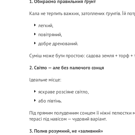
1. Обираємо правильний ґрунт
Кала не терпить важких, затоплених ґрунтів. Їй пот
легкий,
повітряний,
добре дренований.
Суміш може бути простою: садова земля + торф + т
2. Світло — але без палючого сонця
Ідеальне місце:
яскраве розсіяне світло,
або півтінь.
Під прямим полуденним сонцем її ніжні пелюстки м
терасі під навісом — чудовий варіант.
3. Полив розумний, не «заливний»