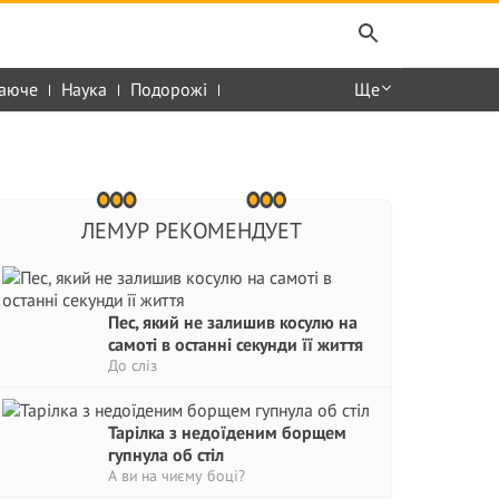
аюче
Наука
Подорожі
Ще
ЛЕМУР РЕКОМЕНДУЕТ
Пес, який не залишив косулю на
самоті в останні секунди її життя
До сліз
Тарілка з недоїденим борщем
гупнула об стіл
А ви на чиєму боці?