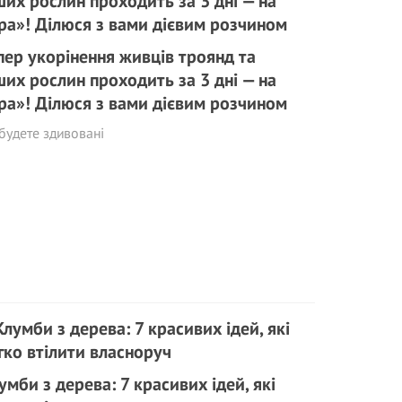
пер укорінення живців троянд та
ших рослин проходить за 3 дні — на
ра»! Ділюся з вами дієвим розчином
будете здивовані
умби з дерева: 7 красивих ідей, які