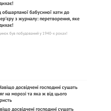
д обшарпаної бабусиної хати до
тер’єру з журналу: перетворення, яке
дихає!
инок був побудований у 1940-х роках!
віщо досвідчені господині сушать