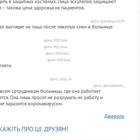
дить в защитных костюмах. Лица эскулапов защищают
 – такова цена здоровья их пациентов.
фото: Astroboys2019
ак выглядят их лица после тяжелых смен в больнице.
фото: PDChina
фото: PDChina
фото: PDChina
фото: PDChina
ллеги.
фото: jelly_ni-
фото: alessiabonari_
 всем сотрудникам больницы, где она работает
ется. Она лишь просит не разрушать их работу и
не заразится коронавирусом.
Джерело
КАЖІТЬ ПРО ЦЕ ДРУЗЯМ!