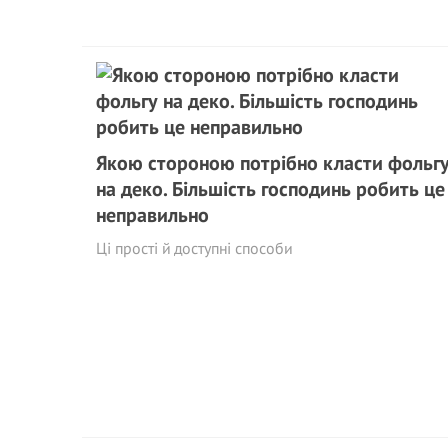
Якою стороною потрібно класти фольг
на деко. Більшість господинь робить це
неправильно
Ці прості й доступні способи