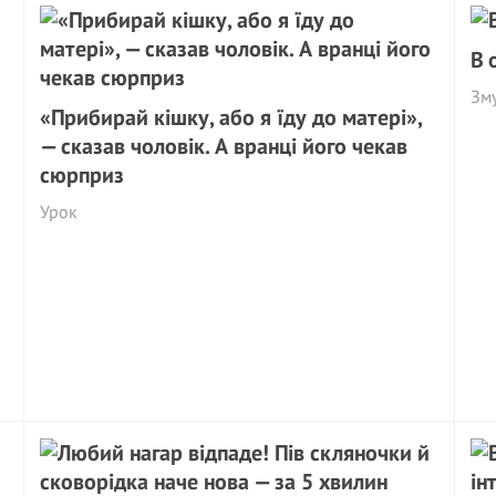
В 
Зм
«Прибирай кішку, або я їду до матері»,
— сказав чоловік. А вранці його чекав
сюрприз
Урок