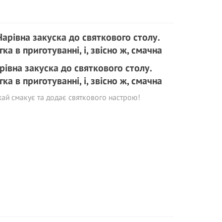
рівна закуска до святкового столу.
гка в приготуванні, і, звісно ж, смачна
ай смакує та додає святкового настрою!