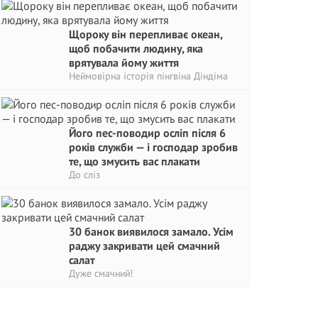
Щороку він перепливає океан,
щоб побачити людину, яка
врятувала йому життя
Неймовірна історія пінгвіна Діндіма
Його пес-поводир осліп після 6
років служби — і господар зробив
те, що змусить вас плакати
До сліз
30 банок виявилося замало. Усім
раджу закривати цей смачний
салат
Дуже смачний!