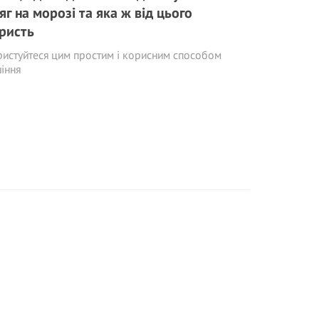
яг на морозі та яка ж від цього
ристь
истуйтеся цим простим і корисним способом
іння