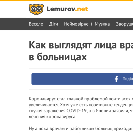
Веселе
Діти
Неймовірне
Музика
Зворуш
Как выглядят лица вр
в больницах
Поділ
Коронавирус стал главной проблемой почти всех 
увеличивается. Хотя уже есть позитивные тенденци
случая заражения COVID-19, а в Японии заявили,
лечения коронавируса.
Ну а пока врачам и работникам больниц приходитс