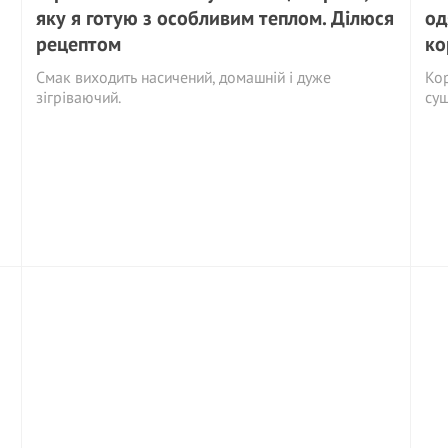
яку я готую з особливим теплом. Ділюся
од
рецептом
ко
Смак виходить насичений, домашній і дуже
Кор
зігріваючий.
суш