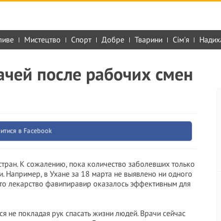
ливе
Мистецтво
Спорт
Добре
Тварини
Сім'я
Надих
ачей после рабочих смен
итися в Facebook
стран. К сожалению, пока количество заболевших только
и. Например, в Ухане за 18 марта не выявлено ни одного
 что лекарство фавипиравир оказалось эффективным для
я не покладая рук спасать жизни людей. Врачи сейчас