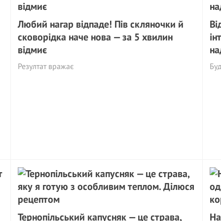
Любий нагар відпаде! Пів скляночки й
Ві
сковорідка наче нова — за 5 хвилин
ін
відмиє
на
Резултат вражає
Буд
Тернопільський капусняк — це страва,
На