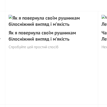
Як я повернула своїм рушникам
Ча
у
білосніжний вигляд і м’якість
Ле
Спробуйте цей простий спосіб
Нех