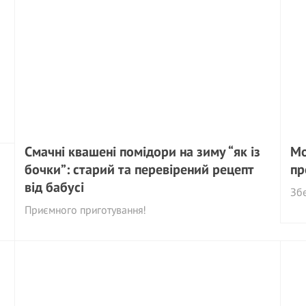
Смачні квашені помідори на зиму “як із
Мо
бочки”: старий та перевірений рецепт
пр
від бабусі
Збе
Приємного приготування!