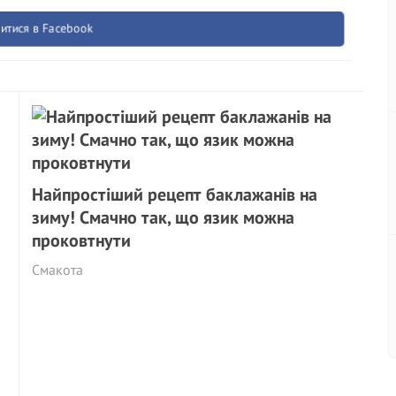
итися в Facebook
Найпростіший рецепт баклажанів на
зиму! Смачно так, що язик можна
проковтнути
Смакота