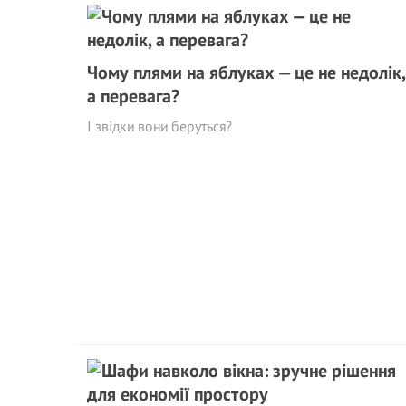
Чому плями на яблуках — це не недолік,
а перевага?
І звідки вони беруться?