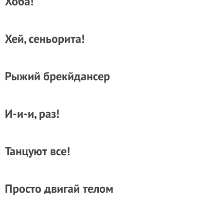
Хоба!
Хей, сеньорита!
Рыжий брекйдансер
И-и-и, раз!
Танцуют все!
Просто двигай телом