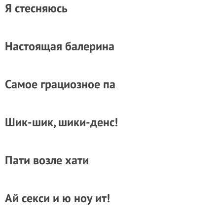
Я стесняюсь
Настоящая балерина
Самое грациозное па
Шик-шик, шики-денс!
Пати возле хати
Ай секси и ю ноу ит!