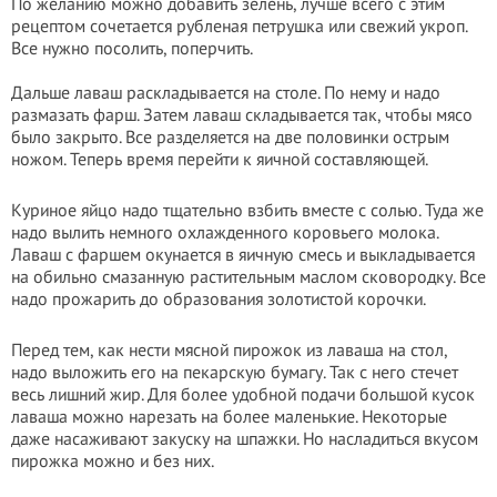
По желанию можно добавить зелень, лучше всего с этим
рецептом сочетается рубленая петрушка или свежий укроп.
Все нужно посолить, поперчить.
Дальше лаваш раскладывается на столе. По нему и надо
размазать фарш. Затем лаваш складывается так, чтобы мясо
было закрыто. Все разделяется на две половинки острым
ножом. Теперь время перейти к яичной составляющей.
Куриное яйцо надо тщательно взбить вместе с солью. Туда же
надо вылить немного охлажденного коровьего молока.
Лаваш с фаршем окунается в яичную смесь и выкладывается
на обильно смазанную растительным маслом сковородку. Все
надо прожарить до образования золотистой корочки.
Перед тем, как нести мясной пирожок из лаваша на стол,
надо выложить его на пекарскую бумагу. Так с него стечет
весь лишний жир. Для более удобной подачи большой кусок
лаваша можно нарезать на более маленькие. Некоторые
даже насаживают закуску на шпажки. Но насладиться вкусом
пирожка можно и без них.