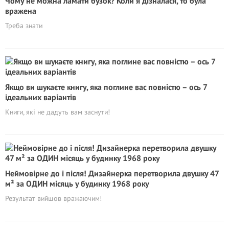
Чому не можна ламати бузок? Коли я дізналася, то була
вражена
Треба знати
Якщо ви шукаєте книгу, яка поглине вас повністю – ось 7
ідеальних варіантів
Книги, які не дадуть вам заснути!
Неймовірне до і після! Дизайнерка перетворила двушку 47
м² за ОДИН місяць у будинку 1968 року
Результат вийшов вражаючим!