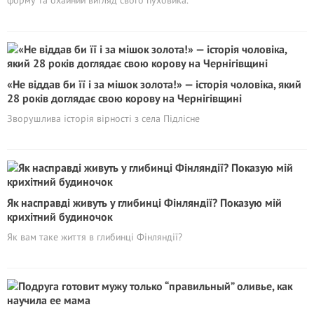
форму та охайний вигляд свого пуховика.
«Не віддав би її і за мішок золота!» — історія чоловіка, який
28 років доглядає свою корову на Чернігівщині
Зворушлива історія вірності з села Підлісне
Як насправді живуть у глибинці Фінляндії? Показую мій
крихітний будиночок
Як вам таке життя в глибинці Фінляндії?