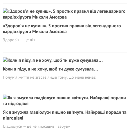
«Здоров’я не купиш». 5 простих правил від легендарного
кардіохірурга Миколи Амосова
Здоров’я — це дія!
Коли я піду, я не хочу, щоб ти дуже сумувала…
Полум’я життя не згасає лише тому, що мене немає
Як я змусила гладіолуси пишно квітнути. Найкращі поради та
підгодівлі
Гладіолуси — це не «посадив і забув»