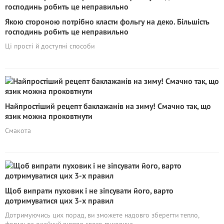
Якою стороною потрібно класти фольгу на деко. Більшість
господинь робить це неправильно
Ці прості й доступні способи
Найпростіший рецепт баклажанів на зиму! Смачно так, що
язик можна проковтнути
Смакота
Щоб випрати пуховик і не зіпсувати його, варто
дотримуватися цих 3-х правил
Дотримуючись цих порад, ви зможете надовго зберегти тепло,