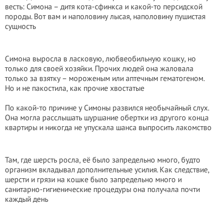
весть: Симона – дитя кота-сфинкса и какой-то персидской
породы. Вот вам и наполовину лысая, наполовину пушистая
сущность
Симона выросла в ласковую, любвеобильную кошку, но
только для своей хозяйки. Прочих людей она жаловала
только за взятку – мороженым или аптечным гематогеном.
Но и не пакостила, как прочие хвостатые
По какой-то причине у Симоны развился необычайный слух.
Она могла расслышать шуршание обертки из другого конца
квартиры и никогда не упускала шанса выпросить лакомство
Там, где шерсть росла, её было запредельно много, будто
организм вкладывал дополнительные усилия. Как следствие,
шерсти и грязи на кошке было запредельно много и
санитарно-гигиенические процедуры она получала почти
каждый день