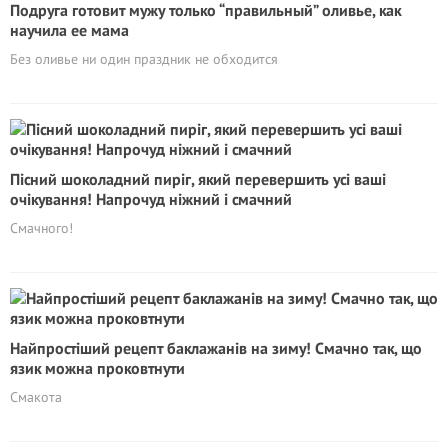
Подруга готовит мужу только “правильный” оливье, как
научила ее мама
Без оливье ни один праздник не обходится
Пісний шоколадний пиріг, який перевершить усі ваші
очікування! Напрочуд ніжний і смачний
Смачного!
Найпростіший рецепт баклажанів на зиму! Смачно так, що
язик можна проковтнути
Смакота