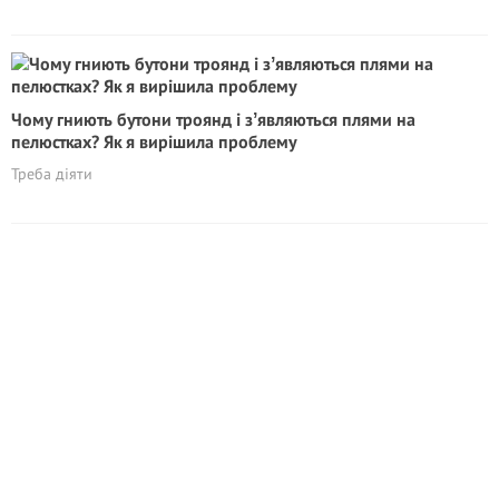
Чому гниють бутони троянд і зʼявляються плями на
пелюстках? Як я вирішила проблему
Треба діяти