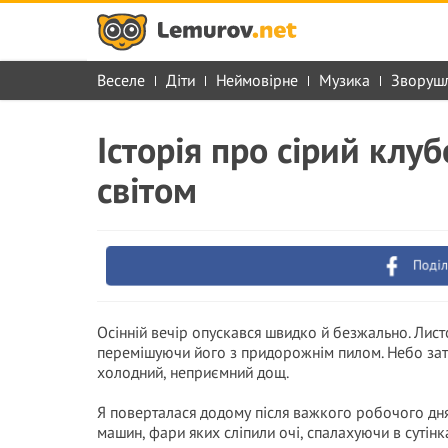
Веселе
Діти
Неймовірне
Музика
Зворуш
Історія про сірий клуб
світом
Поділ
Осінній вечір опускався швидко й безжально. Лист
перемішуючи його з придорожнім пилом. Небо затя
холодний, неприємний дощ.
Я поверталася додому після важкого робочого дня
машин, фари яких сліпили очі, спалахуючи в сутін