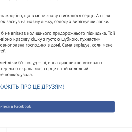
ак жадібно, що в мене знову стискалося серце. А після
очок заснув на моєму ліжку, солодко витягнувши лапки.
то б не впізнав колишнього придорожнього підкидька. Той
вірно красиву кішку з густою шубкою, пухнастим
овноправна господиня в домі. Сама вирішує, коли мене
тей.
є меблі чи б’є посуд — ні, вона дивовижно вихована
астережно вкрала моє серце в той холодний
 не пошкодувала.
КАЖІТЬ ПРО ЦЕ ДРУЗЯМ!
итися в Facebook