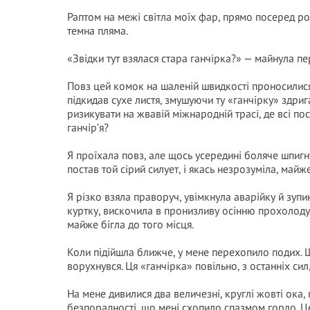
Раптом на межі світла моїх фар, прямо посеред ро
темна пляма.
«Звідки тут взялася стара ганчірка?» — майнула п
Повз цей комок на шаленій швидкості проносилися ф
підкидав сухе листя, змушуючи ту «ганчірку» здриг
ризикувати на жвавій міжнародній трасі, де всі по
ганчір’я?
Я проїхала повз, але щось усередині боляче шпигн
постав той сірий силует, і якась незрозуміла, майж
Я різко взяла праворуч, увімкнула аварійку й зупин
куртку, вискочила в пронизливу осінню прохолоду
майже бігла до того місця.
Коли підійшла ближче, у мене перехопило подих. 
ворухнувся. Ця «ганчірка» повільно, з останніх сил,
На мене дивилися два величезні, круглі жовті ока,
безпорадності, що мені схопило спазмом горло. 