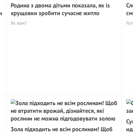
Родина з двома дітьми показала, як із
Сл
и
хрущовки зробити сучасне житло
см
Як вам?
Гот
Су
Зола підходить не всім рослинам! Щоб
ид