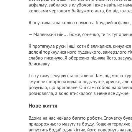
асфальту, забилося в клубочок і вже навіть не нам
колесами чергового байдужого авто, бо від голоду
Я опустилася на коліна прямо на брудний асфальт,
— Маленький мій… Боже, сонечко, ти як тут опинил
Я протягнула руки. Інші коти б злякалися, кинулис
долоні торкнулися його худенького, замерзлого ті
слабко пискнуло. Я обережно підняла його, засунул
блискавку.
І в ту саму секунду сталося диво. Там, під моєю к
змучене створіння видало ледь чутне, хрипке, але 
розуміло, що врятоване. Очі самі собою наповнили
розмовляла, а воно втискалося в мене все дужче.
Нове життя
Вдома на нас чекало багато роботи. Спочатку була
придорожнього мазуту та бруду. Кошеня терпляче 
випустить бодай один кігтик, його повернуть назад,