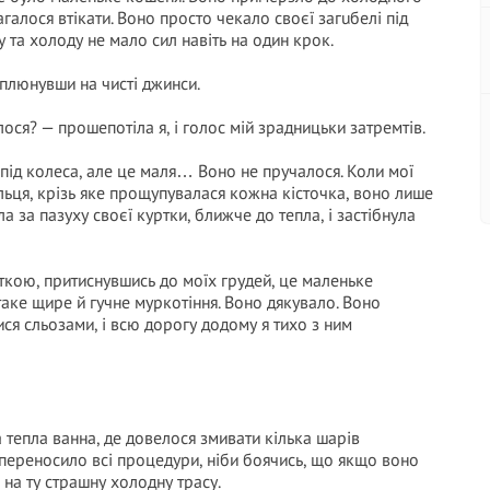
агалося втікати. Воно просто чекало своєї загuбелi під
 та холоду не мало сил навіть на один крок.
 плюнувши на чисті джинси.
ося? — прошепотіла я, і голос мій зрадницьки затремтів.
я під колеса, але це маля… Воно не пручалося. Коли мої
льця, крізь яке прощупувалася кожна кісточка, воно лише
а за пазуху своєї куртки, ближче до тепла, і застібнула
урткою, притиснувшись до моїх грудей, це маленьке
таке щире й гучне муркотіння. Воно дякувало. Воно
ся сльозами, і всю дорогу додому я тихо з ним
 тепла ванна, де довелося змивати кілька шарів
переносило всі процедури, ніби боячись, що якщо воно
 на ту страшну холодну трасу.