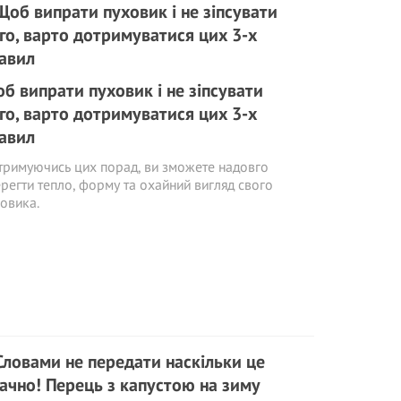
б випрати пуховик і не зіпсувати
го, варто дотримуватися цих 3-х
авил
римуючись цих порад, ви зможете надовго
регти тепло, форму та охайний вигляд свого
овика.