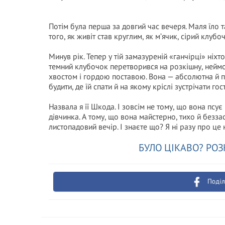
Потім була перша за довгий час вечеря. Маля їло т
того, як живіт став круглим, як м’ячик, сірий клуб
Минув рік. Тепер у тій замазуреній «ганчірці» ніх
темний клубочок перетворився на розкішну, неймо
хвостом і гордою поставою. Вона — абсолютна й п
будити, де їй спати й на якому кріслі зустрічати гос
Назвала я її Шкода. І зовсім не тому, що вона псу
дівчинка. А тому, що вона майстерно, тихо й безз
листопадовий вечір. І знаєте що? Я ні разу про це
БУЛО ЦІКАВО? РОЗ
Поділ