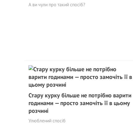
А ви чули про такий спосіб?
Стару курку більше не потрібно варити
годинами — просто замочіть її в цьому
розчині
Улюблений спосіб