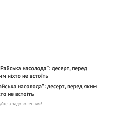
айська насолода”: десерт, перед яким
хто не встоїть
уйте з задоволенням!