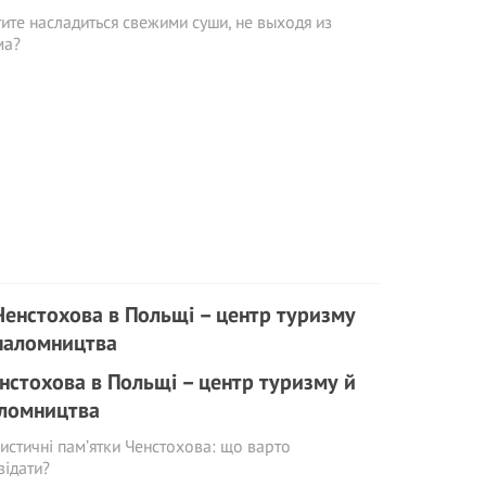
ите насладиться свежими суши, не выходя из
ма?
нстохова в Польщі – центр туризму й
ломництва
истичні пам’ятки Ченстохова: що варто
відати?