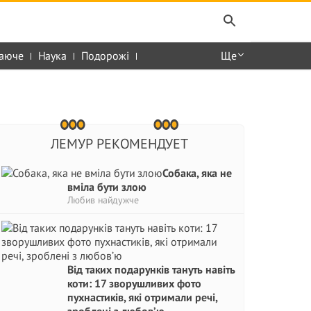
аюче
Наука
Подорожі
Ще
ЛЕМУР РЕКОМЕНДУЕТ
Собака, яка не
вміла бути злою
Любив найдужче
Від таких подарунків тануть навіть
коти: 17 зворушливих фото
пухнастиків, які отримали речі,