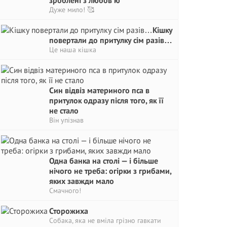
зроблені з любов’ю
Дуже мило! 🥰
Кішку
повертали до притулку сім разів…
Це наша кішка
Син відвіз материного пса в
притулок одразу після того, як її
не стало
Він упізнав
Одна банка на столі — і більше
нічого не треба: огірки з грибами,
яких завжди мало
Смачного!
Сторожиха
Собака, яка не вміла грізно гавкати