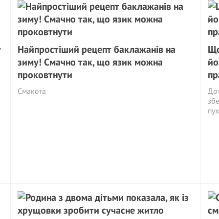
у
Найпростіший рецепт баклажанів на
Що
зиму! Смачно так, що язик можна
йо
проковтнути
пр
Смакота
Дот
збе
пух