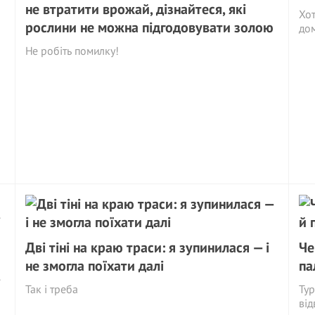
не втратити врожай, дізнайтеся, які
Хот
рослини не можна підгодовувати золою
до
Не робіть помилку!
Дві тіні на краю траси: я зупинилася — і
Че
не змогла поїхати далі
па
і
Так і треба
Тур
від