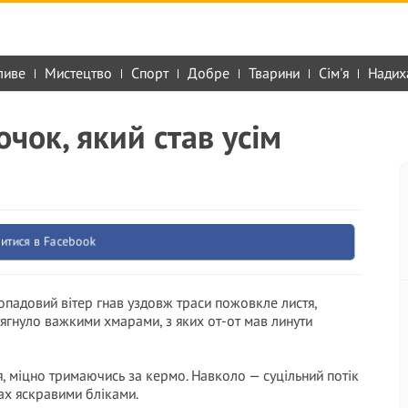
ливе
Мистецтво
Спорт
Добре
Тварини
Сім'я
Надих
очок, який став усім
итися в Facebook
опадовий вітер гнав уздовж траси пожовкле листя,
гнуло важкими хмарами, з яких от-от мав линути
, міцно тримаючись за кермо. Навколо — суцільний потік
ках яскравими бліками.