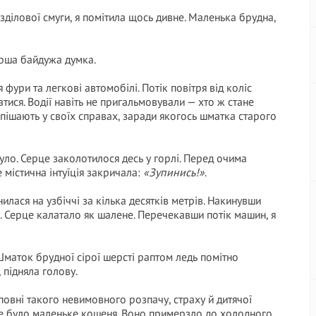
зділової смуги, я помітила щось дивне. Маленька брудна,
ерша байдужа думка.
ури та легкові автомобілі. Потік повітря від коліс
атися. Водії навіть не пригальмовували — хто ж стане
спішають у своїх справах, заради якогось шматка старого
уло. Серце заколотилося десь у горлі. Перед очима
е містична інтуїція закричала:
«Зупинись!»
.
илася на узбіччі за кілька десятків метрів. Накинувши
. Серце калатало як шалене. Перечекавши потік машин, я
Шматок брудної сірої шерсті раптом ледь помітно
 підняла голову.
 повні такого невимовного розпачу, страху й дитячої
Це було маленьке кошеня. Воно примерзло до холодного