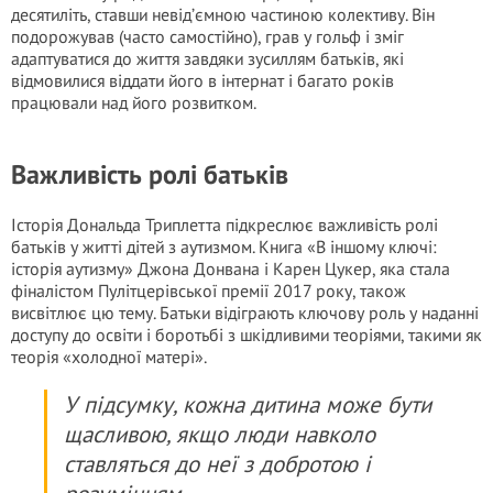
десятиліть, ставши невід’ємною частиною колективу. Він
подорожував (часто самостійно), грав у гольф і зміг
адаптуватися до життя завдяки зусиллям батьків, які
відмовилися віддати його в інтернат і багато років
працювали над його розвитком.
Важливість ролі батьків
Історія Дональда Триплетта підкреслює важливість ролі
батьків у житті дітей з аутизмом. Книга «В іншому ключі:
історія аутизму» Джона Донвана і Карен Цукер, яка стала
фіналістом Пулітцерівської премії 2017 року, також
висвітлює цю тему. Батьки відіграють ключову роль у наданні
доступу до освіти і боротьбі з шкідливими теоріями, такими як
теорія «холодної матері».
У підсумку, кожна дитина може бути
щасливою, якщо люди навколо
ставляться до неї з добротою і