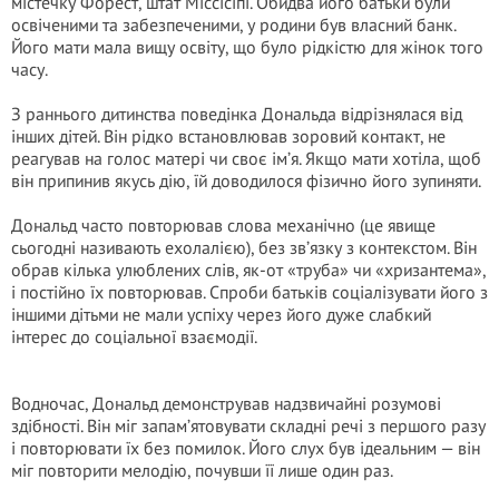
містечку Форест, штат Міссісіпі. Обидва його батьки були
освіченими та забезпеченими, у родини був власний банк.
Його мати мала вищу освіту, що було рідкістю для жінок того
часу.
З раннього дитинства поведінка Дональда відрізнялася від
інших дітей. Він рідко встановлював зоровий контакт, не
реагував на голос матері чи своє ім’я. Якщо мати хотіла, щоб
він припинив якусь дію, їй доводилося фізично його зупиняти.
Дональд часто повторював слова механічно (це явище
сьогодні називають ехолалією), без зв’язку з контекстом. Він
обрав кілька улюблених слів, як-от «труба» чи «хризантема»,
і постійно їх повторював. Спроби батьків соціалізувати його з
іншими дітьми не мали успіху через його дуже слабкий
інтерес до соціальної взаємодії.
Водночас, Дональд демонстрував надзвичайні розумові
здібності. Він міг запам’ятовувати складні речі з першого разу
і повторювати їх без помилок. Його слух був ідеальним — він
міг повторити мелодію, почувши її лише один раз.