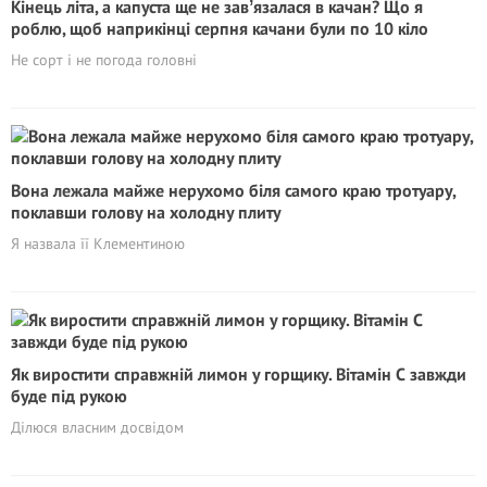
Кінець літа, а капуста ще не завʼязалася в качан? Що я
роблю, щоб наприкінці серпня качани були по 10 кіло
Не сорт і не погода головні
Вона лежала майже нерухомо біля самого краю тротуару,
поклавши голову на холодну плиту
Я назвала її Клементиною
Як виростити справжній лимон у горщику. Вітaмiн С завжди
буде під рукою
Ділюся власним досвідом