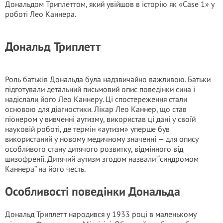
Дональдом Триплеттом, який увійшов в історію як «Case 1» у
роботі Лео Каннера.
Дональд Триплетт
Роль батьків Дональда була надзвичайно важливою. Батьки
підготували детальний письмовий опис поведінки сина і
надіслали його Лео Каннеру. Ці спостереження стали
основою для діагностики. Лікар Лео Каннер, що став
піонером у вивченні аутизму, використав ці дані у своїй
науковій роботі, де термін «аутизм» уперше був
використаний у новому медичному значенні — для опису
особливого стану дитячого розвитку, відмінного від
шизофренії. Дитячий аутизм згодом назвали “синдромом
Каннера” на його честь.
Особливості поведінки Дональда
Дональд Триплетт народився у 1933 році в маленькому