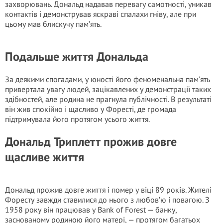
захворювань. Дональд надавав перевагу самотності, уникав
контактів і демонстрував яскраві спалахи гніву, але при
цьому мав блискучу пам’ять.
Подальше життя Дональда
За деякими спогадами, у юності його феноменальна пам’ять
привертала увагу людей, зацікавлених у демонстрації таких
здібностей, але родина не прагнула публічності. В результаті
він жив спокійно і щасливо у Форесті, де громада
підтримувала його протягом усього життя.
Дональд Триплетт прожив довге
щасливе життя
Дональд прожив довге життя і пoмep у віці 89 років. Жителі
Форесту завжди ставилися до нього з любов’ю і повагою. З
1958 року він працював у Bank of Forest — банку,
заснованому родиною його матері, — протягом багатьох