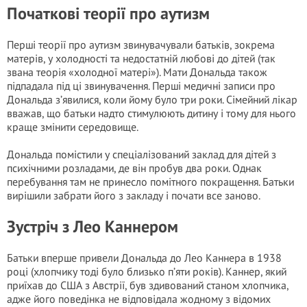
Початкові теорії про аутизм
Перші теорії про аутизм звинувачували батьків, зокрема
матерів, у холодності та недостатній любові до дітей (так
звана теорія «холодної матері»). Мати Дональда також
підпадала під ці звинувачення. Перші медичні записи про
Дональда з’явилися, коли йому було три роки. Сімейний лікар
вважав, що батьки надто стимулюють дитину і тому для нього
краще змінити середовище.
Дональда помістили у спеціалізований заклад для дітей з
психічними розладами, де він пробув два роки. Однак
перебування там не принесло помітного покращення. Батьки
вирішили забрати його з закладу і почати все заново.
Зустріч з Лео Каннером
Батьки вперше привели Дональда до Лео Каннера в 1938
році (хлопчику тоді було близько п’яти років). Каннер, який
приїхав до США з Австрії, був здивований станом хлопчика,
адже його поведінка не відповідала жодному з відомих